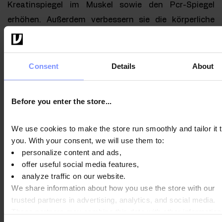
Kreatinspiegel im Muskel sowie den Pcr-Spiegel
erhöhen. Außerdem verbessern sie die körperliche
Leistungsfähigkeit und die Trainingsanpassung. Die
Leistungssteigerung erfolgt in verschiedenen
Sportarten mit unterschiedlicher Intensität und
Consent
Details
About
beträgt ca. 10-20%.
Before you enter the store...
Einfluss von Kreatin auf die
Gesundheit
We use cookies to make the store run smoothly and tailor it 
you. With your consent, we will use them to:
Obwohl Kreatin am häufigsten von Sportlern zur
personalize content and ads,
Unterstützung ihres Trainingsprozesses verwendet
offer useful social media features,
wird, findet es auch in anderen Bereichen des Lebens
analyze traffic on our website.
We share information about how you use the store with our
Anwendung. Wissenschaftliche Untersuchungen
trusted partners in advertising, analytics, and social media.
deuten darauf hin, dass Kreatin eine positive Wirkung
These partners may combine this data with other information
auf die Gesundheit haben und bei der Bekämpfung