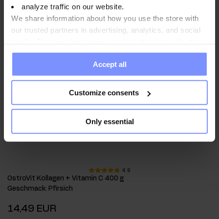
analyze traffic on our website.
We share information about how you use the store with
our trusted partners in advertising, analytics, and social
media. These partners may combine this data with other
information you have provided to them or that they have
Accept all
collected when you use their services. Do you agree?
Customize consents
Only essential
4.9
OstroVit Kollagen + Vitamin C 400 g
Geschmack
:
Pfirsich
14,49 EUR