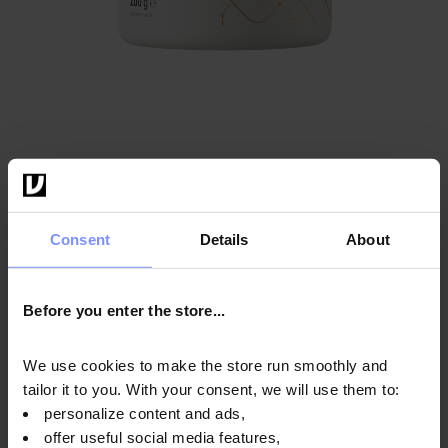
4.8
OstroVit Marines Kollagen 200 g
Geschmack
:
schwarz Johannisbeere
Consent
Details
About
15,49 EUR
Before you enter the store...
In den Warenkorb
We use cookies to make the store run smoothly and
tailor it to you. With your consent, we will use them to:
personalize content and ads,
offer useful social media features,