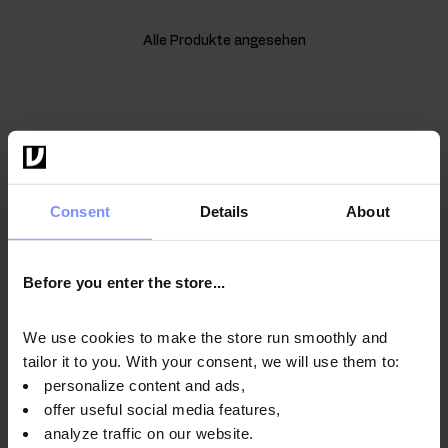
Alle Produkte angesehen
Consent
Details
About
10
%
Before you enter the store...
RABATT
We use cookies to make the store run smoothly and
FIT BLEIBEN UND SPAREN!
tailor it to you. With your consent, we will use them to:
Newsletter abonnieren: 10% Rabatt sichern und
personalize content and ads,
exklusive Angebote erhalten!
offer useful social media features,
analyze traffic on our website.
* Einmaliger Coupon. Der Rabatt ist nicht mit anderen Aktionen und