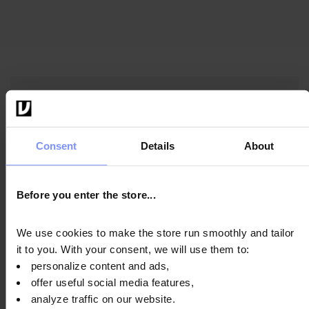
Nährstoffe für Sportler und
Nahrungsergänzungsmitte
von OstroVit
Consent
Details
About
Wir produzieren die hochwertigsten
Before you enter the store...
Nahrungsergänzungsmittel und Lebensmittel in Polen.
Seit über 15 Jahren hat unsere Marke viele Fans
gewonnen, unsere Produkte werden in über 70 Ländern
We use cookies to make the store run smoothly and tailor
auf der ganzen Welt verkauft. Wir sind davon
it to you. With your consent, we will use them to:
überzeugt, dass jede Kapsel, Tablette oder jeder
personalize content and ads,
Messlöffel unseres Produktes die beste Werbung für
offer useful social media features,
uns ist. Wir versuchen, die Verbraucheranforderungen
analyze traffic on our website.
sowohl von Sportlern als auch von Menschen zu