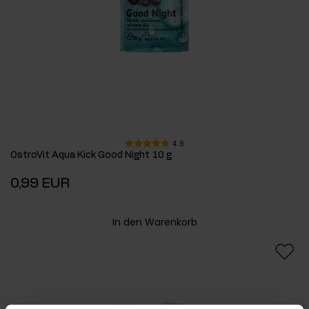
4.9
OstroVit Aqua Kick Good Night 10 g
0,99 EUR
In den Warenkorb