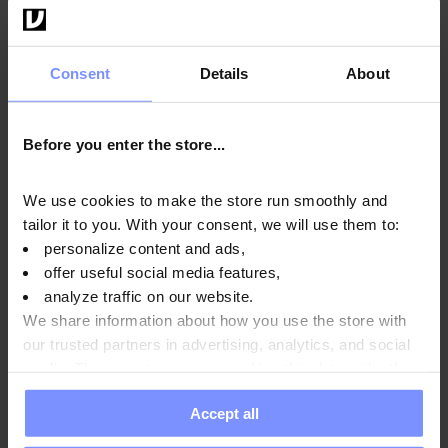
Consent
Details
About
Before you enter the store...
We use cookies to make the store run smoothly and
tailor it to you. With your consent, we will use them to:
personalize content and ads,
offer useful social media features,
analyze traffic on our website.
We share information about how you use the store with
our trusted partners in advertising, analytics, and social
4.5
media. These partners may combine this data with other
OstroVit Aqua Kick Good Night 10 g x 24 BOX
information you have provided to them or that they have
12,99 EUR
Accept all
collected when you use their services. Do you agree?