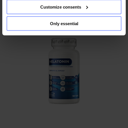
In den Warenkorb
Customize consents
Only essential