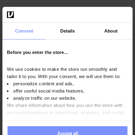
4.6
Consent
Details
About
OstroVit Protein Shake 700 g
Geschmack
:
Erdbeere
11,49 EUR
Before you enter the store...
In den Warenkorb
We use cookies to make the store run smoothly and
tailor it to you. With your consent, we will use them to:
Alle Produkte angesehen
personalize content and ads,
offer useful social media features,
analyze traffic on our website.
We share information about how you use the store with
our trusted partners in advertising, analytics, and social
media. These partners may combine this data with other
information you have provided to them or that they have
Accept all
collected when you use their services. Do you agree?