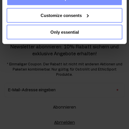
10
%
Customize consents
RABATT
Only essential
FIT BLEIBEN UND SPAREN!
Newsletter abonnieren: 10% Rabatt sichern und
exklusive Angebote erhalten!
* Einmaliger Coupon. Der Rabatt ist nicht mit anderen Aktionen und
Paketen kombinierbar. Nur gültig für OstroVit und EthicSport
Produkte.
E-Mail-Adresse eingeben
Abonnieren
Abmelden