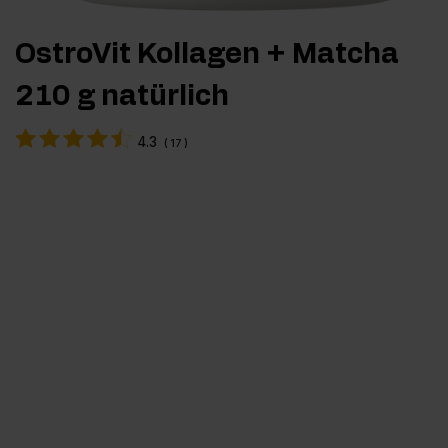
OstroVit Kollagen + Matcha
210 g natürlich
4.3
(
17
)