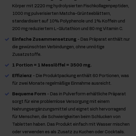
Körper mit 2220 mg hydrolysierten Fischkollagenpeptiden,
1000 mg pulverisierten Matcha-Grünteeblättern,
standardisiert auf 10% Polyphenole und 1% Koffein und
200 mg reduziertem L-Glutathion und 80 mg Vitamin C.
Einfache Zusammensetzung
- Das Präparat enthält nur
die gewünschten Verbindungen, ohne unnötige
Zusatzstoffe.
1 Portion = 1 Messlöffel = 3500 mg.
Effizienz
- Die Produktpackung enthält 60 Portionen, was
für zwei Monate regelmäßige Einnahme ausreicht.
Bequeme Form
- Das in Pulverform erhältliche Präparat
sorgt für eine problemlose Versorgung mit einem
Nahrungsergänzungsmittel und eignet sich hervorragend
für Menschen, die Schwierigkeiten beim Schlucken von
Tabletten haben. Das Produkt einfach mit Wasser mischen
oder verwenden es als Zusatz zu Kuchen oder Cocktails.