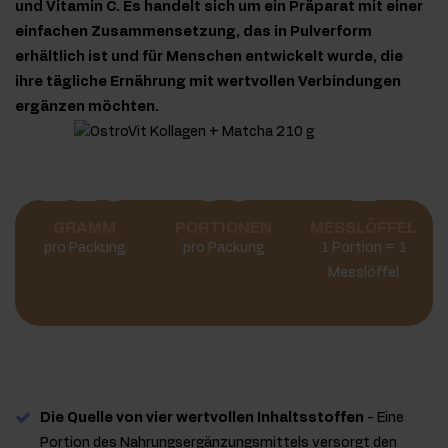
und Vitamin C. Es handelt sich um ein Präparat mit einer
einfachen Zusammensetzung, das in Pulverform
erhältlich ist und für Menschen entwickelt wurde, die
ihre tägliche Ernährung mit wertvollen Verbindungen
ergänzen möchten.
210
60
1
GRAMM
PORTIONEN
MESSLÖFFEL
pro Packung
pro Packung
1 Portion = 1
Messlöffel
Die Quelle von vier wertvollen Inhaltsstoffen
- Eine
Portion des Nahrungsergänzungsmittels versorgt den