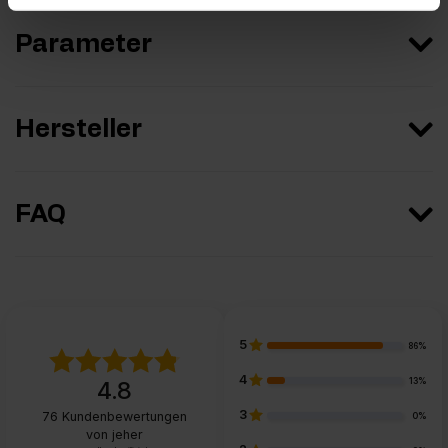
Parameter
Hersteller
FAQ
5
86%
4
13%
4.8
3
76
Kundenbewertungen
0%
von jeher