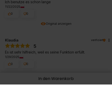
Ich benutze es schon lange
11/22/2025
0
0
Original anzeigen
Klaudia
verifiziert
5
Es ist sehr hilfreich, weil es seine Funktion erfüllt.
1/29/2025
0
0
Original anzeigen
In den Warenkorb
Elżbieta
verifiziert
5
Ich benutze Kollagen seit einem Jahr und habe einen
besseren Hautzustand