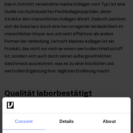
Das in OstroVit verwendete marine Kollagen vom Typ I ist eine
Quelle von hydrolysierten Fischkollagenpeptiden, deren
Struktur dem menschlichen Kollagen ähnelt. Dadurch zeichnet
sich die Substanz durch eine hervorragende Verdaulichkeit im
menschlichen Körper aus und wirkt effektiver als andere
Formen der Verbindung. OstroVit Marines Kollagen ist ein
Produkt, das nicht nur reich an einem wertvollen Inhaltsstoff
ist, sondern sich auch durch seinen außergewöhnlichen
Geschmack auszeichnet, was es zu einer köstlichen und
wertvollen Ergänzung Ihrer täglichen Ernährung macht.
Qualität laborbestätigt
Im Interesse der Gesundheit unserer Kunden unterliegen
die von uns hergestellten Produkte regelmäßigen
Consent
Details
About
Untersuchungen in einem unabhängigen akkreditierten
Labor, um höchste Qualität zu gewährleisten und