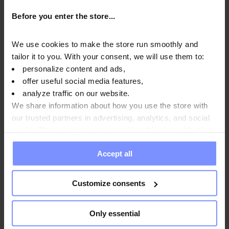
aufrechtzuerhalten.
Before you enter the store...
We use cookies to make the store run smoothly and
tailor it to you. With your consent, we will use them to:
OstroVit Marines Kollagen Pulver - Mikrobiologische
personalize content and ads,
offer useful social media features,
analyse 02.03.2026
analyze traffic on our website.
OstroVit Marines Kollagen Pulver - Bestimmung des
We share information about how you use the store with
schwermetallgehalts 27.02.2026
our trusted partners in advertising, analytics, and social
media. These partners may combine this data with other
information you have provided to them or that they have
Accept all
collected when you use their services. Do you agree?
Anwendungsweise
Customize consents
Nährwertinformationen
Only essential