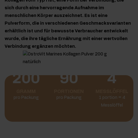
Kollagen vom Typ I ist, eine Form der Verbindung, die
sich durch eine hervorragende Aufnahme im
menschlichen Körper auszeichnet. Es ist eine
Pulverform, die in verschiedenen Geschmacksvarianten
erhältlich ist und für bewusste Verbraucher entwickelt
wurde, die ihre tägliche Ernährung mit einer wertvollen
Verbindung ergänzen möchten.
200
90
4
GRAMM
PORTIONEN
MESSLÖFFEL
pro Packung
pro Packung
1 portion = 4
Messlöffel