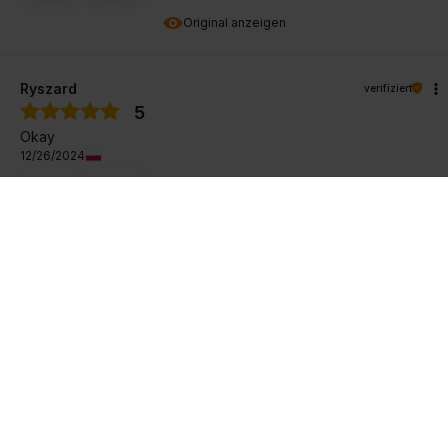
Original anzeigen
Ryszard
verifiziert
5
Okay
12/26/2024
0
0
Original anzeigen
Michał
verifiziert
5
Er duftet schön und lang. Empfehlen👍
12/11/2024
0
0
Original anzeigen