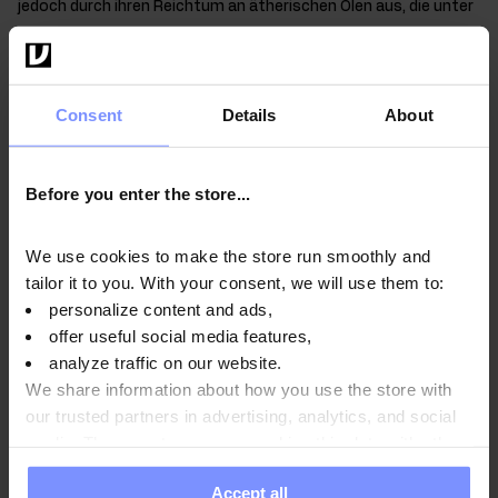
jedoch durch ihren Reichtum an ätherischen Ölen aus, die unter
anderem in der pharmazeutischen und kosmetischen Industrie
sowie in Nahrungsergänzungsmitteln verwendet werden.
Consent
Details
About
Anwendungsweise
Before you enter the store...
We use cookies to make the store run smoothly and
Nährwertinformationen
tailor it to you. With your consent, we will use them to:
personalize content and ads,
offer useful social media features,
analyze traffic on our website.
Parameter
We share information about how you use the store with
our trusted partners in advertising, analytics, and social
media. These partners may combine this data with other
Hersteller
information you have provided to them or that they have
Accept all
collected when you use their services. Do you agree?