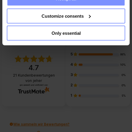
FAQ
Customize consents
Only essential
5
86%
4
10%
4.7
3
21
Kundenbewertungen
0%
von jeher
2
gesammelt und verifiziert von
0%
1
5%
Wie sammeln wir Bewertungen?