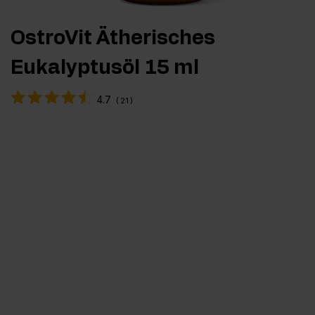
OstroVit Ätherisches
Eukalyptusöl 15 ml
4.7
(
21
)