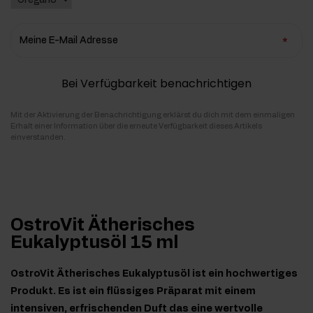
Meine E-Mail Adresse
Bei Verfügbarkeit benachrichtigen
Mit der Aktivierung der Benachrichtigung erklärst du dich mit dem einmaligen
Erhalt einer Information über die erneute Verfügbarkeit dieses Artikels
einverstanden.
OstroVit Ätherisches
Eukalyptusöl 15 ml
OstroVit Ätherisches Eukalyptusöl ist ein hochwertiges
Produkt. Es ist ein flüssiges Präparat mit einem
intensiven, erfrischenden Duft das eine wertvolle