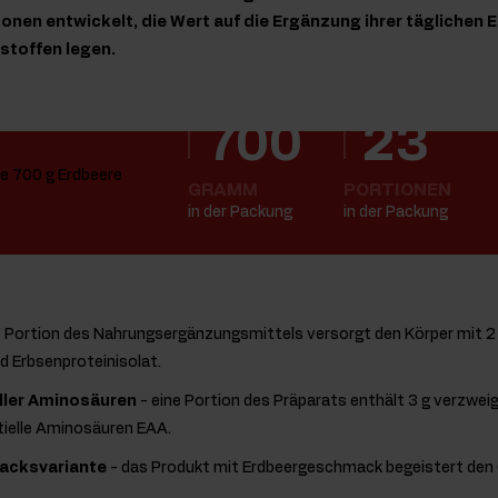
sonen entwickelt, die Wert auf die Ergänzung ihrer täglichen 
stoffen legen.
700
23
GRAMM
PORTIONEN
in der Packung
in der Packung
e Portion des Nahrungsergänzungsmittels versorgt den Körper mit 2
d Erbsenproteinisolat.
oller Aminosäuren
- eine Portion des Präparats enthält 3 g verzwe
ielle Aminosäuren EAA.
acksvariante
- das Produkt mit Erdbeergeschmack begeistert den