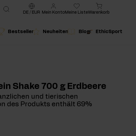
DE
/
EUR
Mein Konto
Meine Liste
Warenkorb
Bestseller
Neuheiten
Blog
EthicSport
te
g
duktempfehlung
Produktempfehlung
tein Shake 700 g Erdbeere
anzlichen und tierischen
ion des Produkts enthält 69%