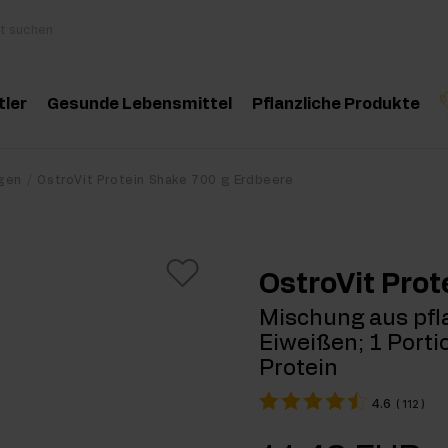
tler
Gesunde Lebensmittel
Pflanzliche Produkte
behör
Kochen und Diät
Kräuter und Extrak
Produktempfehlung
Produktempfehlun
Pro
gen
OstroVit Protein Shake 700 g Erdbeere
inosäuren
Gesunde Snacks
Ätherische Öle
eatin
Erdnussbutter
OstroVit Pro
oteine
Für Veganer
Mischung aus pfl
Eiweißen; 1 Port
e-Workout Supplements
Getränke
Protein
st Workout Supplements
4.6
(
112
)
sseaufbau Supplemente