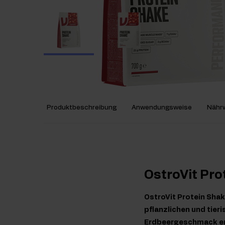
Produktbeschreibung
Anwendungsweise
Nährw
OstroVit Pro
OstroVit Protein Sha
pflanzlichen und tieri
Erdbeergeschmack erh