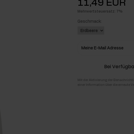
11,49 EUR
hlenhydrate
Mehrwertsteuersatz: 7%
Geschmack:
rmon-Booster
ner
Meine E-Mail Adresse
Bei Verfügba
Mit der Aktivierung der Benachricht
einer Information über die erneute V