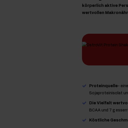
körperlich aktive Per
wertvollen Makronähr
Proteinquelle
- ein
Sojaproteinisolat un
Die Vielfalt wertv
BCAA und 7 g essent
Köstliche Geschm