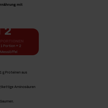
Ernährung mit
2
PORTIONEN
1 Portion = 2
Messlöffel
1 g Proteinen aus
igtkettige Aminosäuren
 Gaumen.