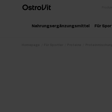
Nahrungsergänzungsmittel
Für Spor
Adaptogene
Zu
Homepage
Für Sportler
Proteine
Proteinmischun
Vitamine
Am
Mineralstoffe
Kr
Gesunde Fette
Pr
Detox
Pr
Diät und Gewichtsverlust
Po
Gelenke und Knochen
Ma