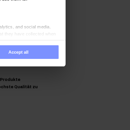
haltenen
alytics, and social media.
at they have collected when
asse. Darüber hinaus
Accept all
n Produkte
chste Qualität zu