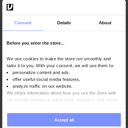
RABATT
Consent
Details
About
FIT BLEIBEN UND SPAREN!
Newsletter abonnieren: 10% Rabatt sichern und
exklusive Angebote erhalten!
Before you enter the store...
* Einmaliger Coupon. Der Rabatt ist nicht mit anderen Aktionen und
Paketen kombinierbar. Nur gültig für OstroVit und EthicSport
We use cookies to make the store run smoothly and
Produkte.
tailor it to you. With your consent, we will use them to:
personalize content and ads,
E-Mail-Adresse eingeben
offer useful social media features,
analyze traffic on our website.
Abonnieren
We share information about how you use the store with
our trusted partners in advertising, analytics, and social
media. These partners may combine this data with other
Abmelden
information you have provided to them or that they have
Accept all
collected when you use their services. Do you agree?
Ich stimme der Datenverarbeitung gemäß der