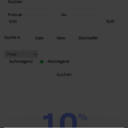
Suchen
Preis ab
bis
EUR
Suche in
Sale
New
Bestseller
Aufsteigend
Absteigend
Suchen
10
%