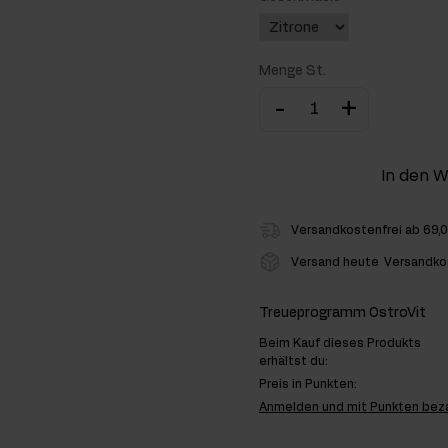
hlenhydrate
Menge St.
rmon-Booster
-
+
ner
In den 
Versandkostenfrei ab 69,
Versand heute
Versandko
Treueprogramm OstroVit
Beim Kauf dieses Produkts
erhältst du:
Preis in Punkten:
Anmelden und mit Punkten bez