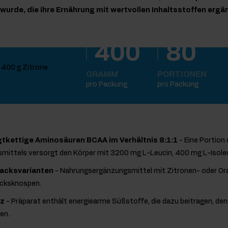
urde, die ihre Ernährung mit wertvollen Inhaltsstoffen erg
400
80
GRAMM
PORTIONEN
pro Packung
pro Packung
igtkettige Aminosäuren BCAA im Verhältnis 8:1:1
- Eine Portion
ittels versorgt den Körper mit 3200 mg L-Leucin, 400 mg L-Isoleu
acksvarianten
- Nahrungsergänzungsmittel mit Zitronen- oder 
acksknospen.
tz
- Präparat enthält energiearme Süßstoffe, die dazu beitragen, den
en.