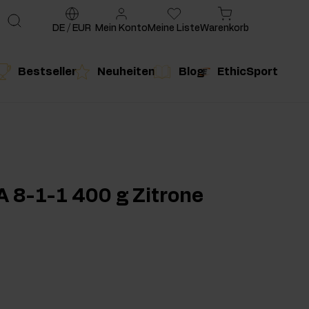
DE
/
EUR
Mein Konto
Meine Liste
Warenkorb
Bestseller
Neuheiten
Blog
EthicSport
te
g
duktempfehlung
Produktempfehlung
A 8-1-1 400 g Zitrone