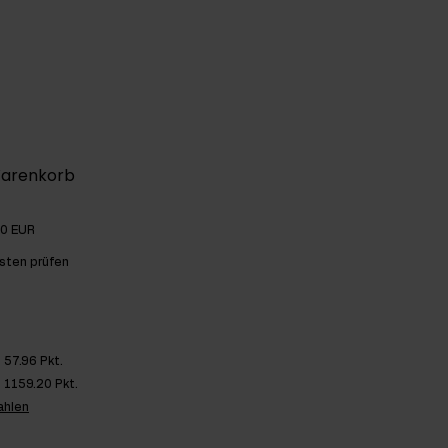
Warenkorb
00 EUR
sten prüfen
57.96 Pkt.
1159.20 Pkt.
ahlen