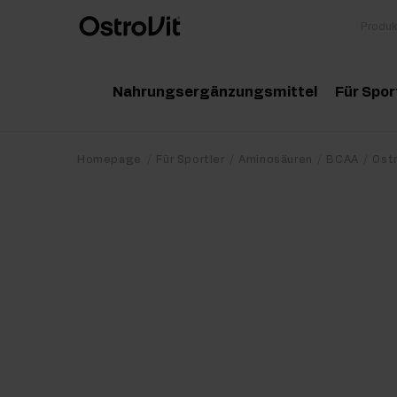
Nahrungsergänzungsmittel
Für Spor
Adaptogene
Zu
Homepage
Für Sportler
Aminosäuren
BCAA
Ost
Vitamine
Am
Mineralstoffe
Kr
Gesunde Fette
Pr
Detox
Pr
Diät und Gewichtsverlust
Po
Gelenke und Knochen
Ma