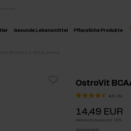
tler
Gesunde Lebensmittel
Pflanzliche Produkte
behör
Kochen und Diät
Kräuter und Extrak
Produktempfehlung
Produktempfehlun
Pro
roVit BCAA 8-1-1 400 g Zitrone
inosäuren
Gesunde Snacks
Ätherische Öle
eatin
Erdnussbutter
OstroVit BCA
oteine
Für Veganer
4.5
(
19
)
e-Workout Supplements
Getränke
14,49 EUR
st Workout Supplements
Mehrwertsteuersatz: 19%
sseaufbau Supplemente
Geschmack: