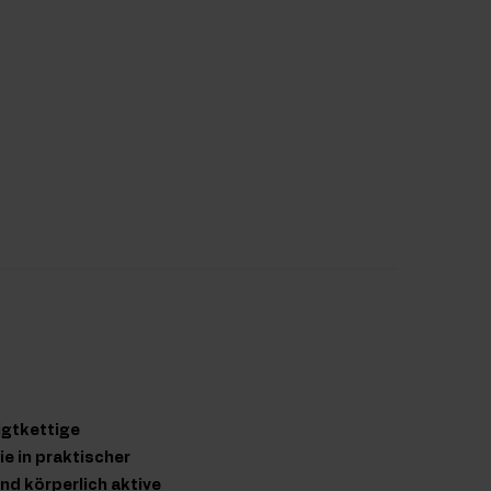
igtkettige
e in praktischer
und körperlich aktive