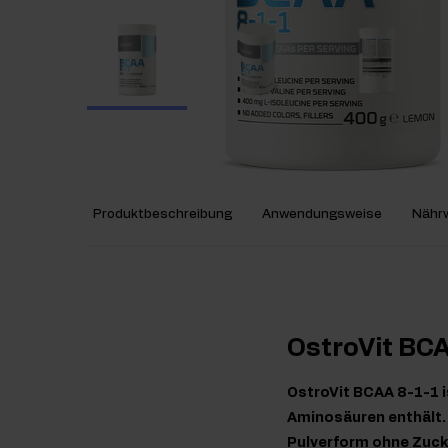
Produktbeschreibung
Anwendungsweise
Nährw
OstroVit BC
OstroVit BCAA 8-1-1 
Aminosäuren enthält. 
Pulverform ohne Zucker