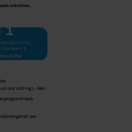
änzen möchten.
1
MESSLÖFFEL
1 Portion = 1
Messlöffel
 des
cin und 400 mg L-Valin.
Orangengeschmack
 Kaloriengehalt des