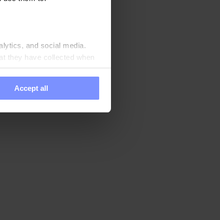
ches Merkmal der
er Saft zu mischen,
nzunehmen.
alytics, and social media.
at they have collected when
Accept all
n Produkte
chste Qualität zu