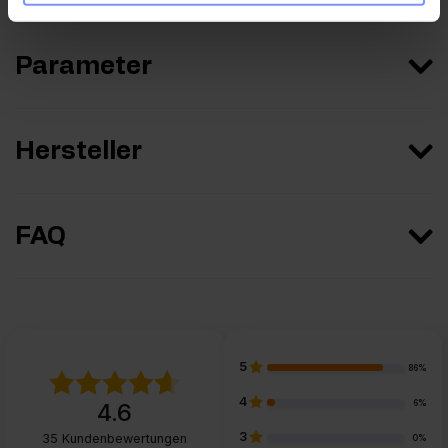
Parameter
Hersteller
FAQ
5
86%
4
6%
4.6
3
35
Kundenbewertungen
0%