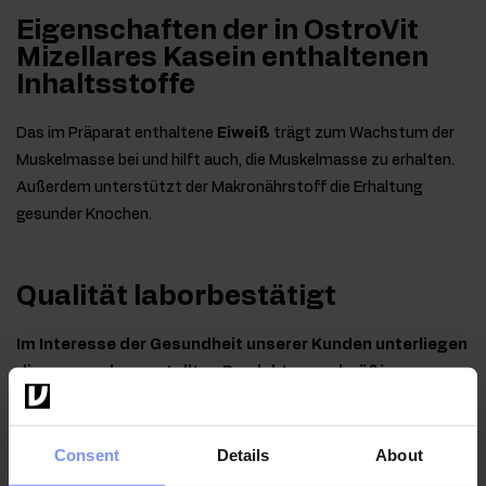
Eigenschaften der in OstroVit
Mizellares Kasein enthaltenen
Inhaltsstoffe
Das im Präparat enthaltene
Eiweiß
trägt zum Wachstum der
Muskelmasse bei und hilft auch, die Muskelmasse zu erhalten.
Außerdem unterstützt der Makronährstoff die Erhaltung
gesunder Knochen.
Qualität laborbestätigt
Im Interesse der Gesundheit unserer Kunden unterliegen
die von uns hergestellten Produkte regelmäßigen
Untersuchungen in einem unabhängigen akkreditierten
Labor, um höchste Qualität zu gewährleisten und
Consent
Details
About
aufrechtzuerhalten.