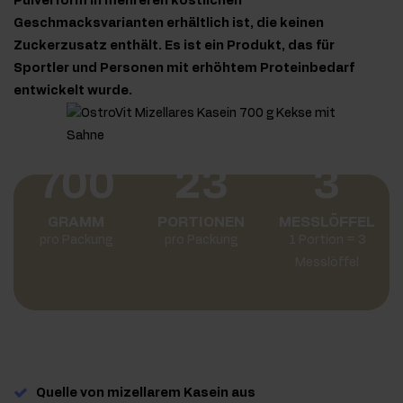
Pulverform in mehreren köstlichen
Geschmacksvarianten erhältlich ist, die keinen
Zuckerzusatz enthält. Es ist ein Produkt, das für
Sportler und Personen mit erhöhtem Proteinbedarf
entwickelt wurde.
700
23
3
GRAMM
PORTIONEN
MESSLÖFFEL
pro Packung
pro Packung
1 Portion = 3
Messlöffel
Quelle von mizellarem Kasein aus