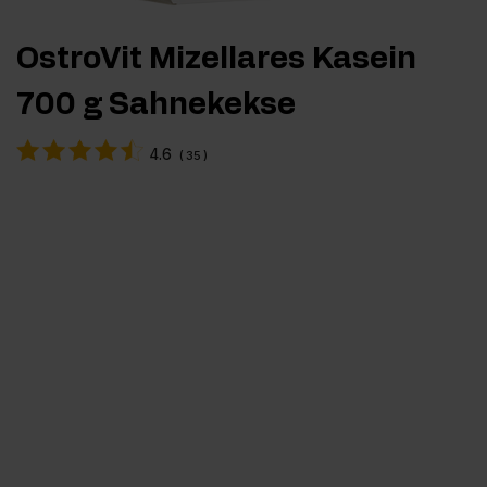
OstroVit Mizellares Kasein
700 g Sahnekekse
4.6
(
35
)