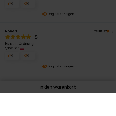
0
0
Original anzeigen
Robert
verifiziert
5
Es ist in Ordnung
1/10/2024
0
0
Original anzeigen
Lauge
verifiziert
In den Warenkorb
5
Sehr gut
11/25/2023
0
0