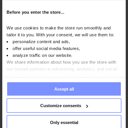
Before you enter the store...
OstroVit Mizellares Kasein - Protein-Gehaltsanalyse im
We use cookies to make the store run smoothly and
Trockengewicht 09.04.2026
tailor it to you. With your consent, we will use them to:
personalize content and ads,
OstroVit Mizellares Kasein - Bestimmung des
offer useful social media features,
schwermetallgehalts 09.04.2026
analyze traffic on our website.
OstroVit Mizellares Kasein - Mikrobiologische analyse
We share information about how you use the store with
09.04.2026
our trusted partners in advertising, analytics, and social
media. These partners may combine this data with other
information you have provided to them or that they have
Accept all
collected when you use their services. Do you agree?
Anwendungsweise
Customize consents
Nährwertinformationen
Only essential