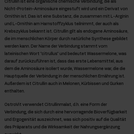
Citrullin ist eine organische chemische Verbindung, die als
Nicht-Protein-Aminosäure eingestuft wird und ein Derivat von
Ornithin ist. Das ist eine Substanz, die zusammen mit L-Arginin
und L-Ornithin am Harnstoffzyklus teilnimmt, der auch als
Krebszyklus bekannt ist. Citrullin gilt als endogene Aminosäure,
die im menschlichen Körper durch natürliche Synthese gebildet
werden kann. Der Name der Verbindung stammt vom
lateinischen Wort "citrullus" und bedeutet Wassermelone, was
darauf zurückzuführen ist, dass das erste Lebensmittel, aus
dem die Aminosäure isoliert wurde, Wassermelone war, die die
Hauptquelle der Verbindung in der menschlichen Ernährung ist.
Außerdem ist Citrullin auch in Melonen, Kürbissen und Gurken
enthalten.
OstroVit verwendet Citrullinmalat, d.h. eine Form der
Verbindung, die sich durch eine hervorragende Bioverfügbarkeit
und Ergogenität auszeichnet, was sich positiv auf die Qualität
des Präparats und die Wirksamkeit der Nahrungsergänzung