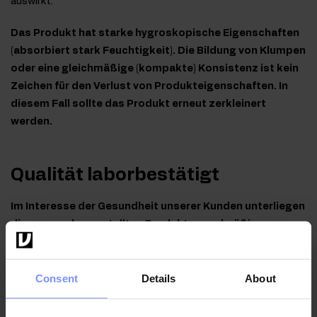
auswirkt.
Das Produkt hat starke hygroskopische Eigenschaften
(absorbiert stark Feuchtigkeit). Die Bildung von Klumpen
oder eine gleichmäßige (kompakte) Konsistenz ist kein
Zeichen für den Verlust von Produkteigenschaften. In
diesem Fall sollte das Produkt erneut zerkleinert
werden.
Qualität laborbestätigt
Im Interesse der Gesundheit unserer Kunden unterliegen
die von uns hergestellten Produkte regelmäßigen
Untersuchungen in einem unabhängigen akkreditierten
Labor, um höchste Qualität zu gewährleisten und
Consent
Details
About
aufrechtzuerhalten.