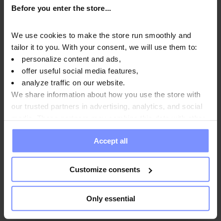
Before you enter the store...
We use cookies to make the store run smoothly and
OstroVit Citrullin - Mikrobiologische analyse 22.01.2026
tailor it to you. With your consent, we will use them to:
OstroVit Citrullin - Bestimmung des schwermetallgehalts
personalize content and ads,
14.01.2026
offer useful social media features,
analyze traffic on our website.
OstroVit Citrullin - Mikrobiologische analyse 09.04.2025
We share information about how you use the store with
our trusted partners in advertising, analytics, and social
media. These partners may combine this data with other
information you have provided to them or that they have
Accept all
collected when you use their services. Do you agree?
Anwendungsweise
Customize consents
Nährwertinformationen
Only essential