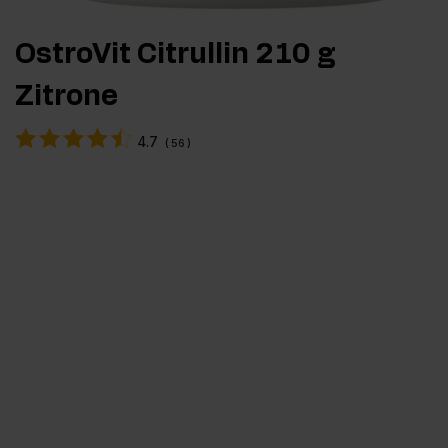
OstroVit Citrullin 210 g
Zitrone
4.7
(
56
)