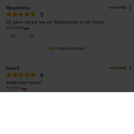
Magdalena
verifiziert
5
Ich gehe darauf wie ein Wildschwein in der Eichel.
8/25/2024
0
0
Original anzeigen
Dawid
verifiziert
5
funktioniert super!
7/7/2024
0
0
Original anzeigen
Katarzyna
verifiziert