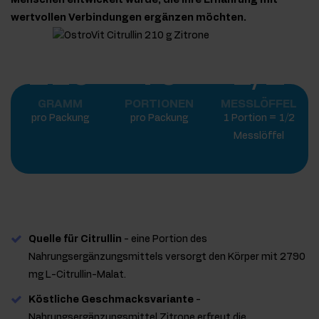
Menschen entwickelt wurde, die ihre Ernährung mit
wertvollen Verbindungen ergänzen möchten.
210
70
1/2
GRAMM
PORTIONEN
MESSLÖFFEL
pro Packung
pro Packung
1 Portion = 1/2
Messlöffel
Quelle für Citrullin
- eine Portion des
Nahrungsergänzungsmittels versorgt den Körper mit 2790
mg L-Citrullin-Malat.
Köstliche Geschmacksvariante
-
Nahrungsergänzungsmittel Zitrone erfreut die