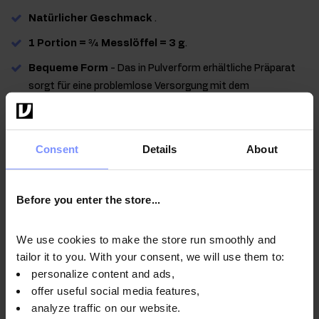
Natürlicher Geschmack
.
1 Portion = ¾ Messlöffel = 3 g
.
Bequeme Form
- Das in Pulverform erhältliche Präparat
sorgt für eine problemlose Versorgung mit dem
Nahrungsergänzungsmittel und ist perfekt für Menschen,
die Schwierigkeiten beim Schlucken von Tabletten haben.
Consent
Details
About
Qualität laborbestätigt
Before you enter the store...
Im Interesse der Gesundheit unserer Kunden unterliegen
die von uns hergestellten Produkte regelmäßigen
We use cookies to make the store run smoothly and
Untersuchungen in einem unabhängigen akkreditierten
tailor it to you. With your consent, we will use them to:
Labor, um höchste Qualität zu gewährleisten und
personalize content and ads,
aufrechtzuerhalten.
offer useful social media features,
analyze traffic on our website.