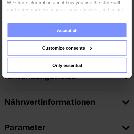
We share information about how you use the store with
our trusted partners in advertising, analytics, and social
media. These partners may combine this data with other
OstroVit Kreatin-Monohydrat - Mikrobiologische analyse
information you have provided to them or that they have
03.04.2025
Accept all
collected when you use their services. Do you agree?
OstroVit Creatine Monohydrate - Mikrobiologische
analyse 26.04.2024
Customize consents
Only essential
Anwendungsweise
Nährwertinformationen
Parameter