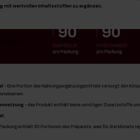
ng mit wertvollen Inhaltsstoffen zu ergänzen.
90
90
KAPSELN
PORTIONEN
pro Packung
pro Packung
el
- Eine Portion des Nahrungsergänzungsmittels versorgt den Körp
istelsamen.
ensetzung
- das Produkt enthält keine unnötigen Zusatzstoffe und
el.
 Packung enthält 90 Portionen des Präparats, was für drei Monate 