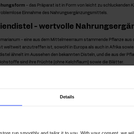
ichungsform
- das Präparat ist in Form von leicht zu schluckenden K
problemlose Einnahme des Nahrungsergänzungsmittels.
iendistel - wertvolle Nahrungserg
 marianum - eine aus dem Mittelmeerraum stammende Pflanze aus de
st weltweit anzutreffen ist, sowohl in Europa als auch in Afrika sowie
distel ähnelt im Aussehen den bekannten Disteln, und die aus der Pf
hstoffe sind ihre Früchte (ohne Kelchflaum) sowie die Blätter.
 Quelle wertvoller Inhaltsstoffe, weshalb die Pflanze und ihre einzelnen 
ngsergänzungsmitteln verwendet werden.
Details
ore run smoothly and tailor it to you. With your consent, we wil