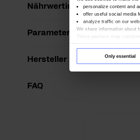
Nährwertinformationen
personalize content and a
offer useful social media f
analyze traffic on our webs
We share information about ho
Parameter
These partners may combine t
you use their services. Do y
Only essential
Hersteller
FAQ