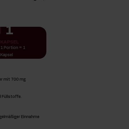
1
KAPSEL
1 Portion = 1
Kapsel
er mit 700 mg
 Füllstoffe.
regelmäßiger Einnahme