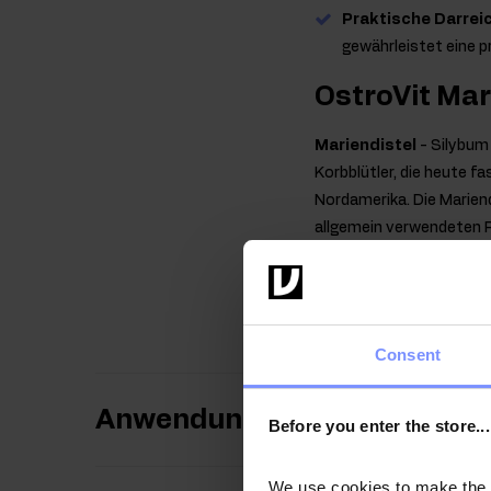
Praktische Darre
gewährleistet eine 
OstroVit Mar
Mariendistel
- Silybum
Korbblütler, die heute fa
Nordamerika. Die Marien
allgemein verwendeten Ro
Die Mariendistel ist eine
Bestandteile von Nahru
Consent
Anwendungsweise
Before you enter the store...
We use cookies to make the st