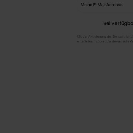
Meine E-Mail Adresse
hlenhydrate
Bei Verfügba
rmon-Booster
ner
Mit der Aktivierung der Benachricht
einer Information über die erneute V