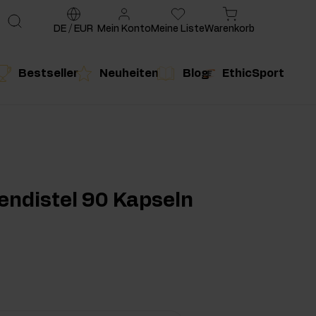
DE
/
EUR
Mein Konto
Meine Liste
Warenkorb
Bestseller
Neuheiten
Blog
EthicSport
te
g
duktempfehlung
Produktempfehlung
endistel 90 Kapseln