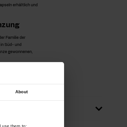
apseln erhältlich und
änzung
r Familie der
 in Süd- und
lanze gewonnenen,
Teile gerne u. a. als
About
l use them to: