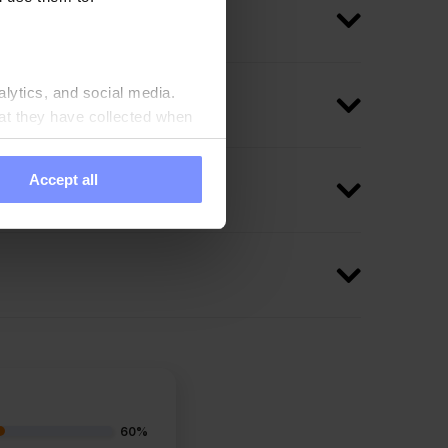
alytics, and social media.
at they have collected when
Accept all
60%