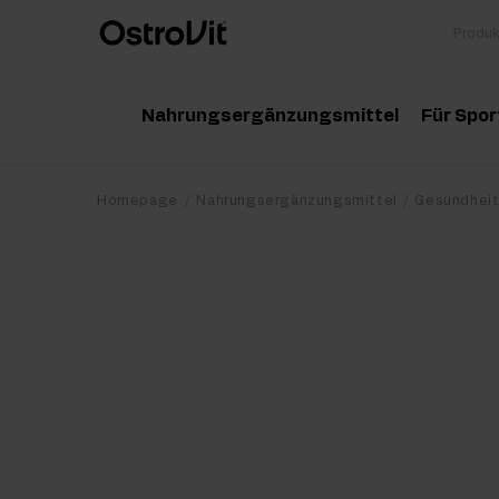
Nahrungsergänzungsmittel
Für Spor
Adaptogene
Zu
Homepage
Nahrungsergänzungsmittel
Gesundhei
Vitamine
Am
Mineralstoffe
Kr
Gesunde Fette
Pr
Detox
Pr
Diät und Gewichtsverlust
Po
Gelenke und Knochen
Ma