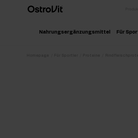
Nahrungsergänzungsmittel
Für Spor
Adaptogene
Zu
Homepage
Für Sportler
Proteine
Rindfleischprot
Vitamine
Am
Mineralstoffe
Kr
Gesunde Fette
Pr
Detox
Pr
Diät und Gewichtsverlust
Po
Gelenke und Knochen
Ma