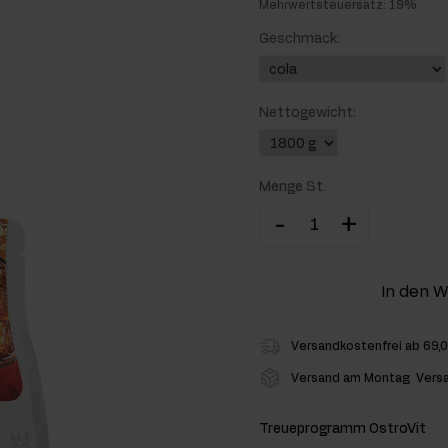
Mehrwertsteuersatz: 19%
hlenhydrate
Geschmack:
rmon-Booster
Nettogewicht:
ner
Menge St.
-
+
In den 
Versandkostenfrei ab 69,
Versand am Montag
Vers
Treueprogramm OstroVit