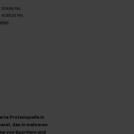
209.96 Pkt.
4199.20 Pkt.
ahlen
rte Proteinquelle in
parat, das in mehreren
ung von Sportlern und