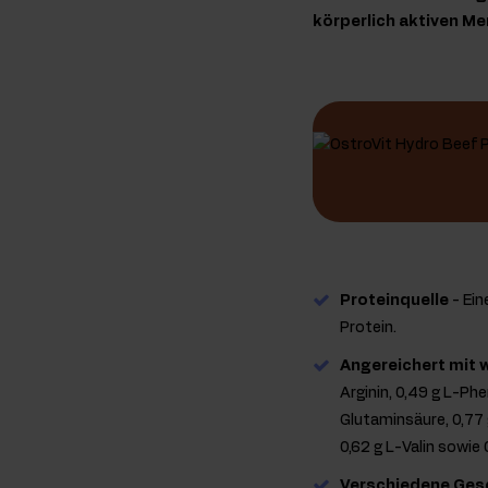
körperlich aktiven Me
Proteinquelle
- Ein
Protein.
Angereichert mit 
Arginin, 0,49 g L-Phen
Glutaminsäure, 0,77 g
0,62 g L-Valin sowie 
Verschiedene Ge