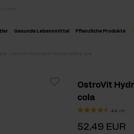
tler
Gesunde Lebensmittel
Pflanzliche Produkte
behör
Kochen und Diät
Kräuter und Extrak
Produktempfehlung
Produktempfehlun
Pro
eine
OstroVit Hydro Beef Protein 1800 g cola
inosäuren
Gesunde Snacks
Ätherische Öle
eatin
Erdnussbutter
OstroVit Hydr
oteine
Für Veganer
cola
e-Workout Supplements
Getränke
4.4
(
13
)
st Workout Supplements
52,49 EUR
sseaufbau Supplemente