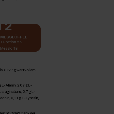
2
MESSLÖFFEL
1 Portion = 2
Messlöffel
is zu 27 g wertvollem
 L-Alanin, 2,07 g L-
sparaginsäure, 2,7 g L-
reonin, 0,11 g L-Tyrosin,
leicht Cola? Dank der