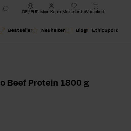
DE
/
EUR
Mein Konto
Meine Liste
Warenkorb
Bestseller
Neuheiten
Blog
EthicSport
te
g
duktempfehlung
Produktempfehlung
o Beef Protein 1800 g