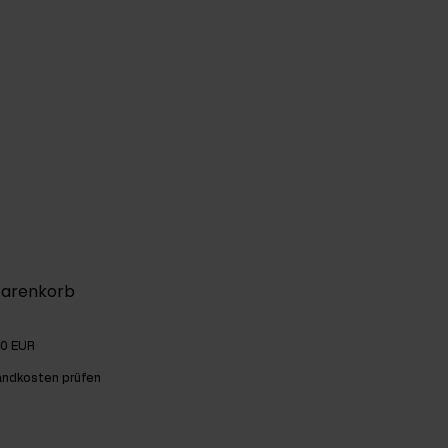
Warenkorb
00 EUR
andkosten prüfen