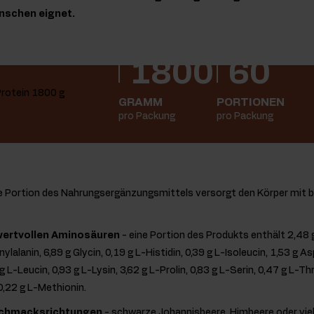
nschen eignet.
1800
60
GRAMM
PORTIONEN
pro Packung
pro Packung
e Portion des Nahrungsergänzungsmittels versorgt den Körper mit b
wertvollen Aminosäuren
- eine Portion des Produkts enthält 2,48 g
ylalanin, 6,89 g Glycin, 0,19 g L-Histidin, 0,39 g L-Isoleucin, 1,53 g A
 L-Leucin, 0,93 g L-Lysin, 3,62 g L-Prolin, 0,83 g L-Serin, 0,47 g L-Th
0,22 g L-Methionin.
schmacksrichtungen
- schwarze Johannisbeere, Himbeere oder viel