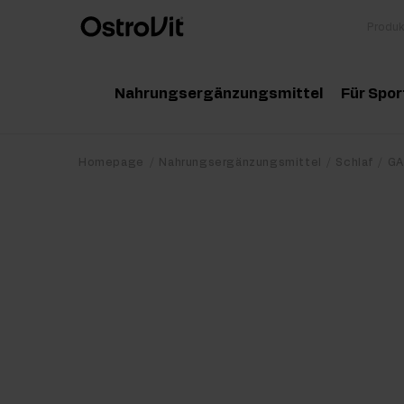
Nahrungsergänzungsmittel
Für Spor
Adaptogene
Zu
Homepage
Nahrungsergänzungsmittel
Schlaf
GA
Vitamine
Am
Mineralstoffe
Kr
Gesunde Fette
Pr
Detox
Pr
Diät und Gewichtsverlust
Po
Gelenke und Knochen
Ma