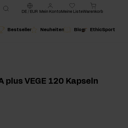
DE
/
EUR
Mein Konto
Meine Liste
Warenkorb
Bestseller
Neuheiten
Blog
EthicSport
te
g
duktempfehlung
Produktempfehlung
A plus VEGE 120 Kapseln