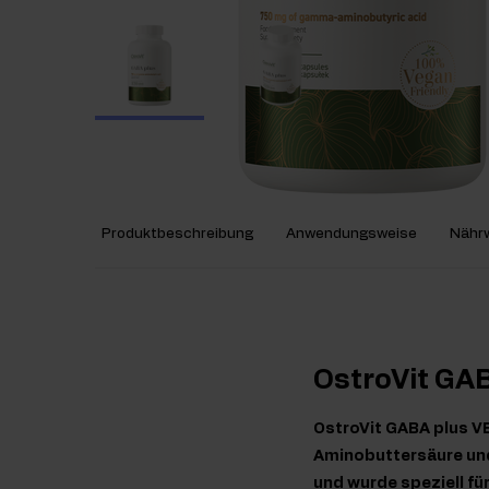
Produktbeschreibung
Anwendungsweise
Nährw
OstroVit GA
OstroVit GABA plus V
Aminobuttersäure und 
und wurde speziell fü