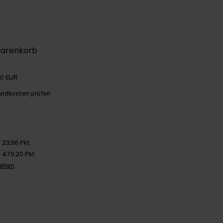
Warenkorb
00 EUR
andkosten prüfen
23.96 Pkt.
479.20 Pkt.
ahlen