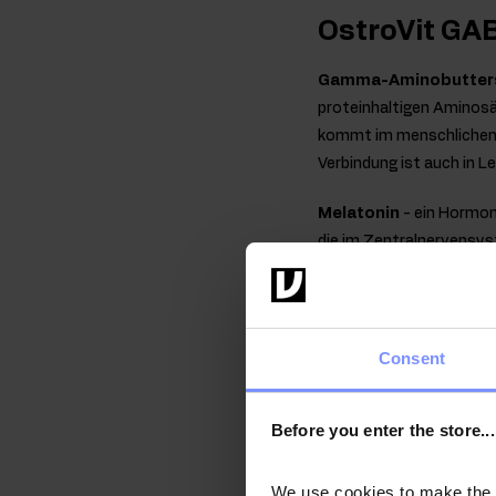
OstroVit GAB
Gamma-Aminobutters
proteinhaltigen Aminosä
kommt im menschlichen 
Verbindung ist auch in 
Melatonin
- ein Hormon
die im Zentralnervensyst
Tryptophan ist. Die Syn
Licht diese Prozesse h
erreicht ihren Höhepunkt
Consent
Eigenschafte
Inhaltsstoff
Before you enter the store...
Melatonin
hilft bei der
0,5 mg kurz vor dem Sch
We use cookies to make the st