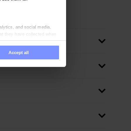
 verkürzen, wobei die
alytics, and social media.
at they have collected when
Accept all