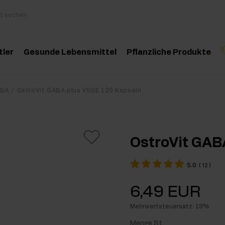
tler
Gesunde Lebensmittel
Pflanzliche Produkte
behör
Kochen und Diät
Kräuter und Extrak
Produktempfehlung
Produktempfehlun
Pro
BA
OstroVit GABA plus VEGE 120 Kapseln
inosäuren
Gesunde Snacks
Ätherische Öle
eatin
Erdnussbutter
OstroVit GAB
oteine
Für Veganer
5.0
(
12
)
e-Workout Supplements
Getränke
6,49 EUR
st Workout Supplements
Mehrwertsteuersatz: 19%
sseaufbau Supplemente
Menge St.