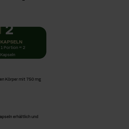
2
KAPSELN
1 Portion = 2
Kapseln
den Körper mit 750 mg
apseln erhältlich und