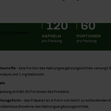
120
60
KAPSELN
PORTIONEN
pro Packung
pro Packung
ltsstoffe
- eine Portion des Nahrungsergänzungsmittels versorgt 
äure und 1 mg Melatonin.
eln
.
Packung enthält 60 Portionen des Produkts.
ichungsform
- das Präparat ist in Form von leicht zu schluckenden K
problemlose Einnahme des Nahrungsergänzungsmittels.