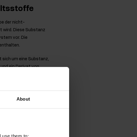
ltsstoffe
e der nicht-
t wird. Diese Substanz
stem vor. Die
enthalten.
t sich um eine Substanz,
 und ein Derivat von
eit angeregt, während
ch Sonnenuntergang und
About
nthaltenen
 Wirkung eintritt, wenn
 Ankunft am Reiseziel
l use them to: