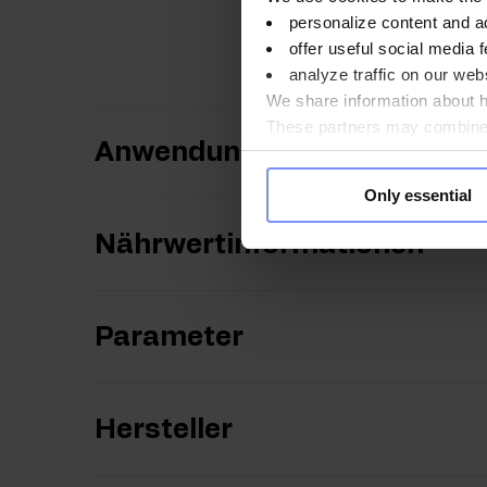
eingenommen werden. Darü
personalize content and a
positive Wirkung bei Ei
offer useful social media f
analyze traffic on our webs
We share information about ho
These partners may combine t
Anwendungsweise
you use their services. Do y
Only essential
Nährwertinformationen
Parameter
Hersteller