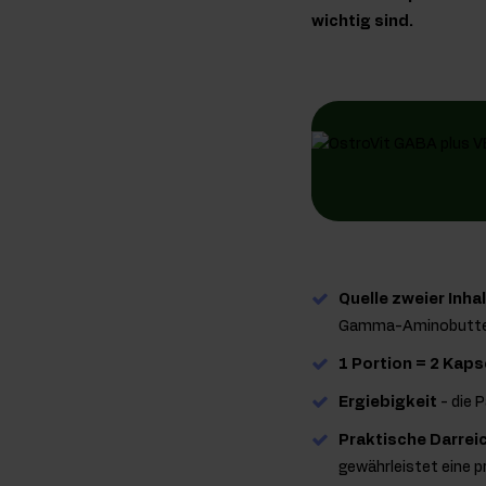
wichtig sind.
Quelle zweier Inha
Gamma-Aminobutters
1 Portion = 2 Kaps
Ergiebigkeit
- die 
Praktische Darre
gewährleistet eine 