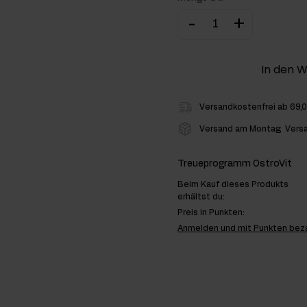
-
+
hlenhydrate
rmon-Booster
In den 
ner
Versandkostenfrei ab 69,
Versand am Montag
Vers
Treueprogramm OstroVit
Beim Kauf dieses Produkts
erhältst du:
Preis in Punkten:
Anmelden und mit Punkten bez