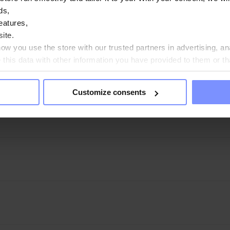
ber hinaus hilft das Hormon dabei, die Zeit bis zum Einschlafen zu
ds,
nnahme von 1 mg Melatonin kurz vor dem Schlafengehen eintritt.
eatures,
ite.
w you use the store with our trusted partners in advertising, an
his data with other information you have provided to them or th
ou agree?
Customize consents