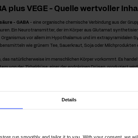
A plus VEGE - Quelle wertvoller Inha
äure - GABA
- eine organische chemische Verbindung aus der Grupp
uren. Ein Neurotransmitter, der im Körper aus Glutamat synthetisier
Organismus vor allem im Hypothalamus und im extrapyramidalen Sy
Lebensmitteln wie grünem Tee, Sauerkraut, Soja oder Milchprodukten 
, das natürlicherweise im menschlichen Körper vorkommt. Es handel
em von der Zirbeldrüse, einer der endokrinen Drüsen, produziert wird
these und Ausschüttung von Melatonin im Körper wird durch Dunkelh
emmt. Die natürliche Produktion des Hormons im Körper beginnt na
 mitten in der Nacht, zwischen zwei und vier Uhr morgens.
Details
n der in OstroVit GABA plus VEGE e
e
 Linderung der subjektiven Symptome des Jetlags, wobei eine positive
lafengehen am ersten Reisetag und in den folgenden Tagen nach der
ore run smoothly and tailor it to you. With your consent, we wil