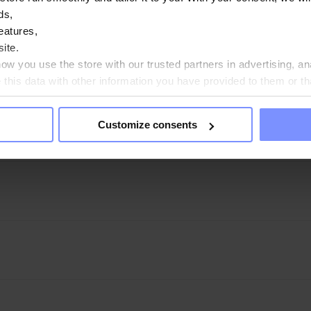
ds,
rke hygroskopische Eigenschaften auf (es nimmt Feuchtigkeit
eatures,
der einer einheitlichen (verdichteten) Konsistenz ist kein An
ite.
genschaften. In diesem Fall sollte das Produkt erneut zerkle
w you use the store with our trusted partners in advertising, an
his data with other information you have provided to them or th
ou agree?
Customize consents