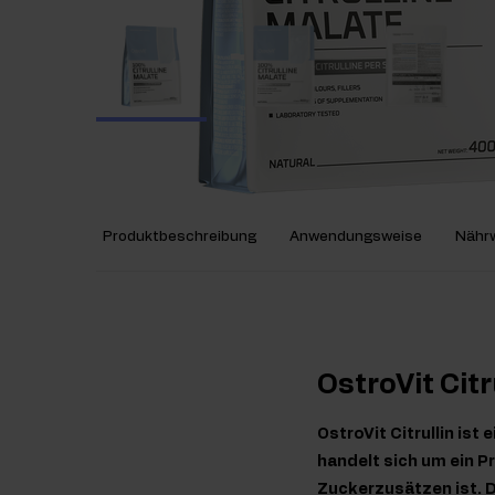
Produktbeschreibung
Anwendungsweise
Nährw
OstroVit Citr
OstroVit Citrullin is
handelt sich um ein P
Zuckerzusätzen ist. D