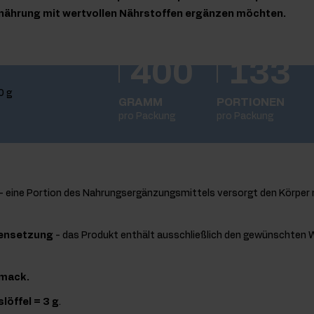
Ernährung mit wertvollen Nährstoffen ergänzen möchten.
400
133
GRAMM
PORTIONEN
pro Packung
pro Packung
- eine Portion des Nahrungsergänzungsmittels versorgt den Körper
ensetzung
- das Produkt enthält ausschließlich den gewünschten W
hmack.
löffel = 3 g
.