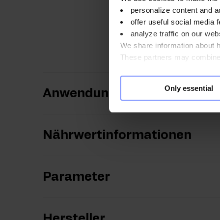
personalize content and a
Das Produkt weist sta
offer useful social media f
Bildung von Klumpen o
analyze traffic on our webs
Verlust der Produktei
We share information about ho
These partners may combine t
you use their services. Do y
Only essential
Anwendungsweise
Nährwertinformationen
Parameter
Hersteller