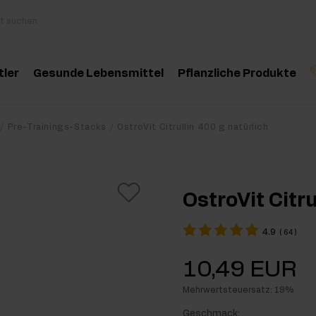
tler
Gesunde Lebensmittel
Pflanzliche Produkte
behör
Kochen und Diät
Kräuter und Extrak
Produktempfehlung
Produktempfehlun
Pro
Pre-Trainings-Stacks
OstroVit Citrullin 400 g natürlich
inosäuren
Gesunde Snacks
Ätherische Öle
eatin
Erdnussbutter
OstroVit Citru
oteine
Für Veganer
4.9
(
64
)
e-Workout Supplements
Getränke
10,49 EUR
st Workout Supplements
Mehrwertsteuersatz: 19%
sseaufbau Supplemente
Geschmack: