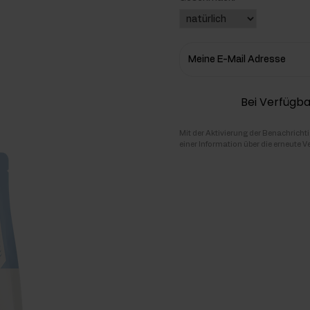
hlenhydrate
rmon-Booster
Meine E-Mail Adresse
ner
Bei Verfügba
Mit der Aktivierung der Benachricht
einer Information über die erneute V