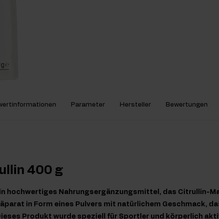
ertinformationen
Parameter
Hersteller
Bewertungen
ullin 400 g
t ein hochwertiges Nahrungsergänzungsmittel, das Citrullin-Ma
räparat in Form eines Pulvers mit natürlichem Geschmack, das
ieses Produkt wurde speziell für Sportler und körperlich ak