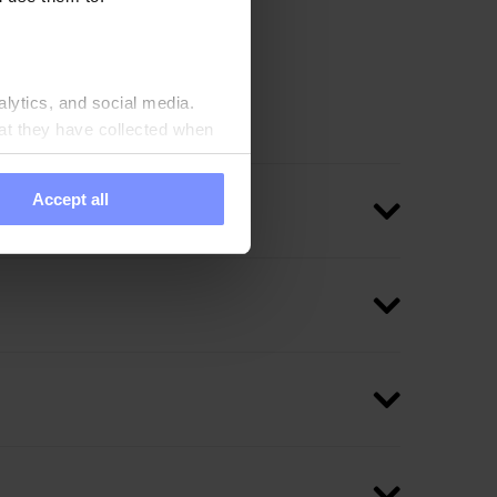
 stark auf). Die
zeichen für einen
inert werden.
alytics, and social media.
at they have collected when
Accept all