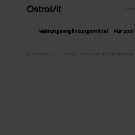
Nahrungsergänzungsmittel
Für Spor
Adaptogene
Zu
Homepage
Für Sportler
Pre-Workout Supplements
Vitamine
Am
Mineralstoffe
Kr
Gesunde Fette
Pr
Detox
Pr
Diät und Gewichtsverlust
Po
Gelenke und Knochen
Ma