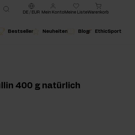
DE
/
EUR
Mein Konto
Meine Liste
Warenkorb
Bestseller
Neuheiten
Blog
EthicSport
te
g
duktempfehlung
Produktempfehlung
llin 400 g natürlich