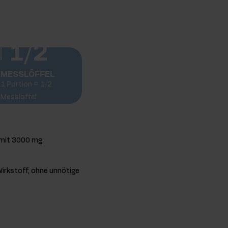
1/2
MESSLÖFFEL
1 Portion = 1/2
Messlöffel
 mit 3000 mg
irkstoff, ohne unnötige