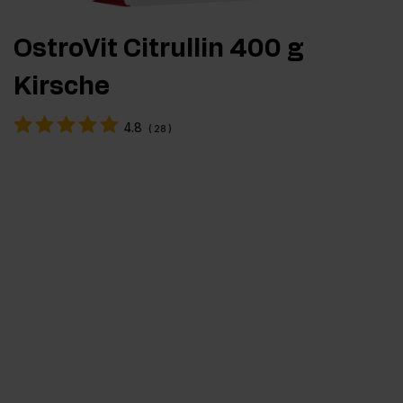
OstroVit Citrullin 400 g
Kirsche
4.8
(
28
)