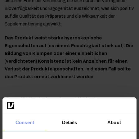
also eine Form der Verbindung, die sich durch hervorragende
Bioverfügbarkeit und Ergogenität auszeichnet, was sich positiv
auf die Qualität des Präparats und die Wirksamkeit der
Supplementierung auswirkt.
Das Produkt weist starke hygroskopische
Eigenschaften auf (es nimmt Feuchtigkeit stark auf). Die
Bildung von Klumpen oder einer einheitlichen
(verdichteten) Konsistenz ist kein Anzeichen für einen
Verlust der Produkteigenschaften. In diesem Fall sollte
das Produkt erneut zerkleinert werden.
Qualität laborbestätigt
Im Interesse der Gesundheit unserer Kunden unterliegen
Consent
Details
About
die von uns hergestellten Produkte regelmäßigen
Untersuchungen in einem unabhängigen akkreditierten
Labor, um höchste Qualität zu gewährleisten und