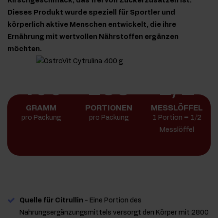
Kirschgeschmack, das frei von Zuckerzusätzen ist.
Dieses Produkt wurde speziell für Sportler und
körperlich aktive Menschen entwickelt, die ihre
Ernährung mit wertvollen Nährstoffen ergänzen
möchten.
400
133
1/2
GRAMM
PORTIONEN
MESSLÖFFEL
pro Packung
pro Packung
1 Portion = 1/2
Messlöffel
Quelle für Citrullin
- Eine Portion des
Nahrungsergänzungsmittels versorgt den Körper mit 2800