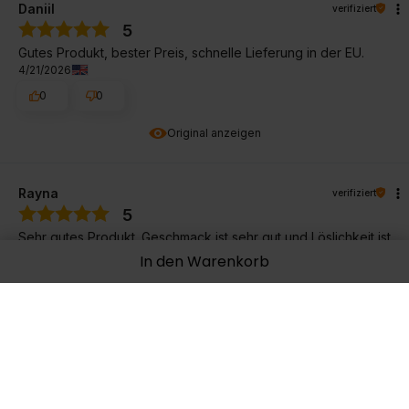
Daniil
verifiziert
5
Gutes Produkt, bester Preis, schnelle Lieferung in der EU.
4/21/2026
0
0
Original anzeigen
Rayna
verifiziert
5
Sehr gutes Produkt. Geschmack ist sehr gut und Löslichkeit ist
perfekt
In den Warenkorb
4/20/2026
0
0
Ula
verifiziert
5
Kundenbewertung des Produkts:
Ausgezeichnet