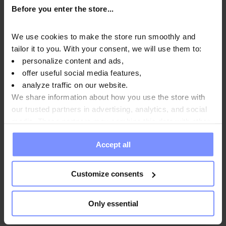
Before you enter the store...
aufrechtzuerhalten.
We use cookies to make the store run smoothly and
tailor it to you. With your consent, we will use them to:
personalize content and ads,
offer useful social media features,
OstroVit Citrullin 400 g - Mikrobiologische analyse
analyze traffic on our website.
22.07.2026
We share information about how you use the store with
OstroVit Citrullin 400 g - Mikrobiologische analyse
our trusted partners in advertising, analytics, and social
02.04.2026
media. These partners may combine this data with other
information you have provided to them or that they have
OstroVit Citrullin 400 g - Bestimmung des
Accept all
collected when you use their services. Do you agree?
schwermetallgehalts 02.04.2026
Customize consents
Anwendungsweise
Only essential