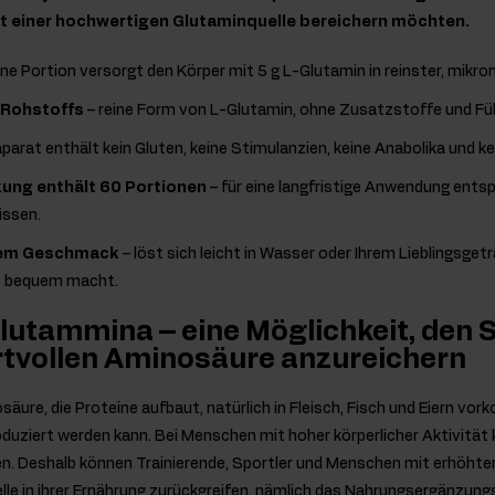
it einer hochwertigen Glutaminquelle bereichern möchten.
ine Portion versorgt den Körper mit 5 g L-Glutamin in reinster, mikro
 Rohstoffs
– reine Form von L-Glutamin, ohne Zusatzstoffe und Fül
äparat enthält kein Gluten, keine Stimulanzien, keine Anabolika und
kung enthält 60 Portionen
– für eine langfristige Anwendung ents
issen.
alem Geschmack
– löst sich leicht in Wasser oder Ihrem Lieblingsgetr
s bequem macht.
lutammina – eine Möglichkeit, den 
rtvollen Aminosäure anzureichern
säure, die Proteine aufbaut, natürlich in Fleisch, Fisch und Eiern v
duziert werden kann. Bei Menschen mit hoher körperlicher Aktivität 
. Deshalb können Trainierende, Sportler und Menschen mit erhöhter 
lle in ihrer Ernährung zurückgreifen, nämlich das Nahrungsergänzung