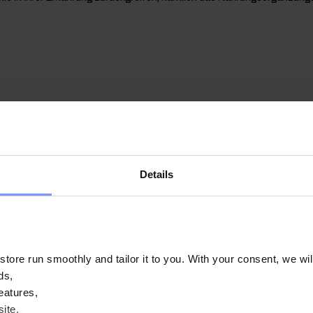
Details
ore run smoothly and tailor it to you. With your consent, we wil
ds,
eatures,
ite.