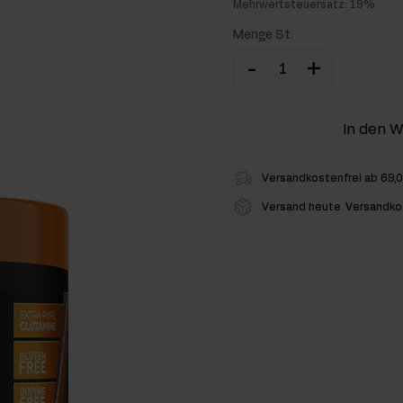
Mehrwertsteuersatz: 19%
hlenhydrate
Menge St.
-
+
rmon-Booster
ner
In den 
Versandkostenfrei ab 69,
Versand heute
Versandko