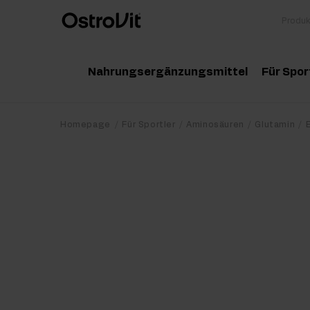
Nahrungsergänzungsmittel
Für Spor
Adaptogene
Zu
Homepage
Für Sportler
Aminosäuren
Glutamin
Vitamine
Am
Mineralstoffe
Kr
Gesunde Fette
Pr
Detox
Pr
Diät und Gewichtsverlust
Po
Gelenke und Knochen
Ma