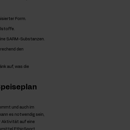
nisierter Form.
lstoffe.
 keine SARM-Substanzen.
prechend den
änk auf, was die
Speiseplan
orkommt und auch im
kann es notwendig sein,
Aktivität auf eine
smittel EthicSport