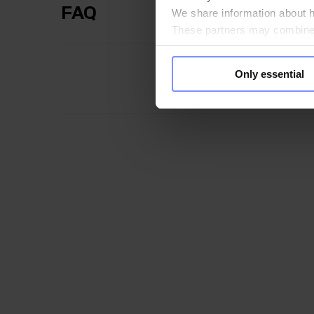
FAQ
We share information about ho
These partners may combine t
you use their services. Do y
Only essential