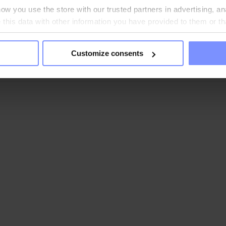
w you use the store with our trusted partners in advertising, an
his data with other information you have provided to them or th
ou agree?
Customize consents