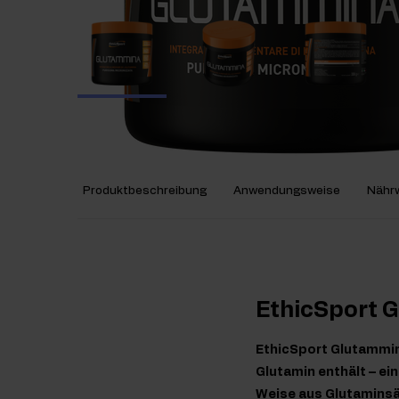
Produktbeschreibung
Anwendungsweise
Nährw
EthicSport 
EthicSport Glutammina
Glutamin enthält – ei
Weise aus Glutaminsäu