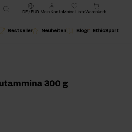
DE
/
EUR
Mein Konto
Meine Liste
Warenkorb
Bestseller
Neuheiten
Blog
EthicSport
te
g
duktempfehlung
Produktempfehlung
lutammina 300 g