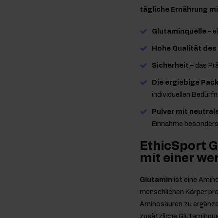
tägliche Ernährung m
Glutaminquelle
– e
Hohe Qualität des
Sicherheit
– das Pr
Die ergiebige Pac
individuellen Bedürfn
Pulver mit neutr
Einnahme besonder
EthicSport G
mit einer we
Glutamin
ist eine Amino
menschlichen Körper pro
Aminosäuren zu ergänzen
zusätzliche Glutaminque