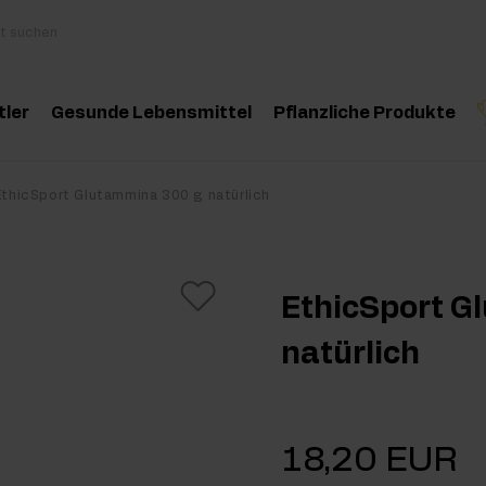
tler
Gesunde Lebensmittel
Pflanzliche Produkte
behör
Kochen und Diät
Kräuter und Extrak
Produktempfehlung
Produktempfehlun
Pro
EthicSport Glutammina 300 g natürlich
inosäuren
Gesunde Snacks
Ätherische Öle
eatin
Erdnussbutter
EthicSport G
oteine
Für Veganer
natürlich
e-Workout Supplements
Getränke
st Workout Supplements
18,20 EUR
sseaufbau Supplemente