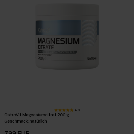
4.8
OstroVit Magnesiumcitrat 200 g
Geschmack
:
natürlich
7,99 EUR