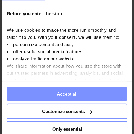
22,49 EUR
Before you enter the store...
In den Warenkorb
We use cookies to make the store run smoothly and
tailor it to you. With your consent, we will use them to:
Neuheit
personalize content and ads,
offer useful social media features,
analyze traffic on our website.
We share information about how you use the store with
our trusted partners in advertising, analytics, and social
media. These partners may combine this data with other
information you have provided to them or that they have
Produkt nicht verfügbar.
Accept all
collected when you use their services. Do you agree?
Customize consents
Only essential