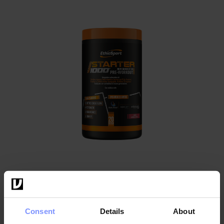
Consent
Details
About
EthicSport Starter 1000 400 g