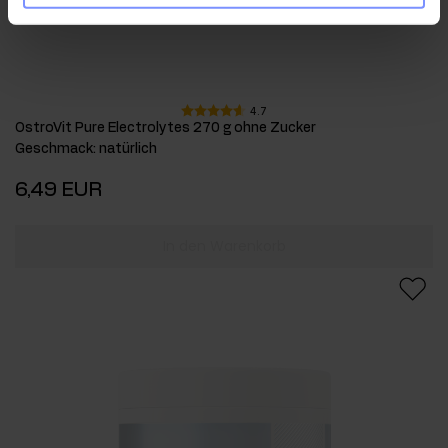
4.7
OstroVit Pure Electrolytes 270 g ohne Zucker
Geschmack
:
natürlich
6,49 EUR
In den Warenkorb