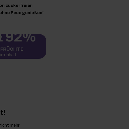
on zuckerfreien
 ohne Reue genießen!
E
92%
FRÜCHTE
im Inhalt
t!
 nicht mehr