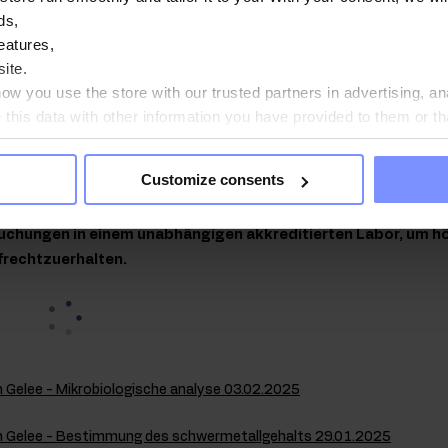
üre oder Marmelade. Der Geschmack kann ohne Reue genossen werden –
ds,
te Ernährung achten.
eatures,
CKUNG
- Der praktische Schraubverschluss ermöglicht eine präzise D
ite.
rst sparsam und hält länger als herkömmliche Marmeladengläser!
w you use the store with our trusted partners in advertising, an
his data with other information you have provided to them or th
ou agree?
orbestätigt
Customize consents
ndheit unserer Kunden unterliegen die von uns hergestellte
chungen in einem unabhängigen akkreditierten Labor, um hö
frechtzuerhalten.
m Gelee - Mikrobiologische analyse 03.02.2025
m Gelee - Bestimmung des schwermetallgehalts 29.01.2025