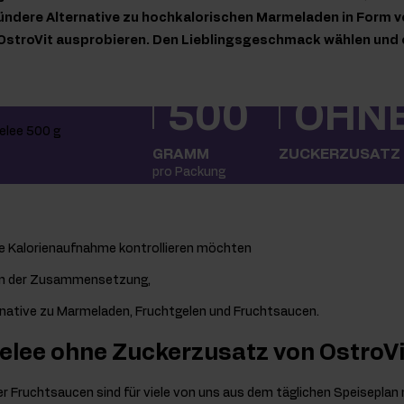
sündere Alternative zu hochkalorischen Marmeladen in Form v
 OstroVit ausprobieren. Den Lieblingsgeschmack wählen und
500
OHN
GRAMM
ZUCKERZUSATZ
pro Packung
hre Kalorienaufnahme kontrollieren möchten
in der Zusammensetzung,
rnative zu Marmeladen, Fruchtgelen und Fruchtsaucen.
elee ohne Zuckerzusatz von OstroVi
r Fruchtsaucen sind für viele von uns aus dem täglichen Speiseplan