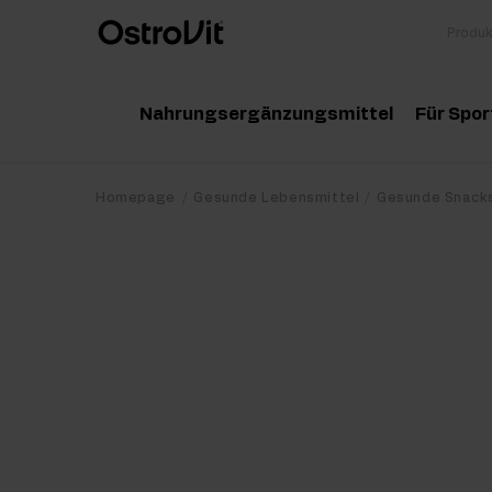
Nahrungsergänzungsmittel
Für Spor
Adaptogene
Zu
Homepage
Gesunde Lebensmittel
Gesunde Snack
Vitamine
Am
Mineralstoffe
Kr
Gesunde Fette
Pr
Detox
Pr
Diät und Gewichtsverlust
Po
Gelenke und Knochen
Ma