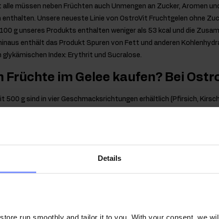
t alle müssen neben Früchten auch Unmengen an Zucker, Aromen un
enthalten. Unsere neueste Linie von OstroVit Fruchtgelen ohne Zu
 100 g unseres Produkts enthalten weniger als 53 kcal und die Zus
 hinaus enthält das Produkt Spuren von Fett und anderen Kohlenhydra
 glykämischen Index: Erythrit und Sucralose.
Früchte im Gelee kaufen? Bei Ostro
t 500 g sind in vier Geschmacksrichtungen erhältlich (Pfirsich, Kirsc
 verwendet oder zu einzigartigen Geschmackskombinationen zusamme
haften der Früchte im Gelee OstroVit:
Details
ER GESCHMACK
- Unsere zuckerfreien gelierten Früchte sind eine
chte
in der Zusammensetzung. Obwohl sie keinen Zuckerzusatz entha
.
ENZAHL
- 100 g unseres Früchte im Gelee haben etwa 53 kcal - viel 
ore run smoothly and tailor it to you. With your consent, we wil