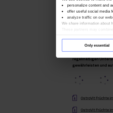
herkömmliche Konfit
personalize content and a
eine kalorienbewuss
offer useful social media f
BEQUEME VERPA
analyze traffic on our webs
Verpackung ist äuße
We share information about ho
These partners may combine t
you use their services. Do y
Qualität lab
Only essential
Im Interesse der Gesu
regelmäßigen Untersu
gewährleisten und au
OstroVit Früchte i
OstroVit Früchte i