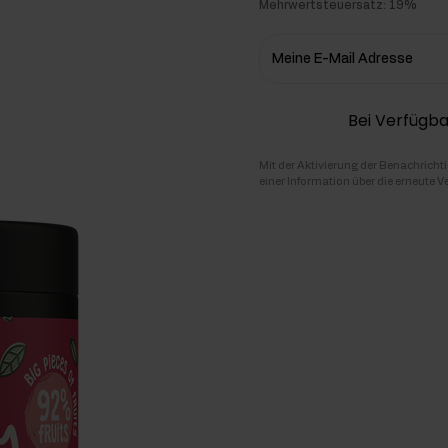
Mehrwertsteuersatz: 19%
hlenhydrate
Meine E-Mail Adresse
rmon-Booster
Bei Verfügba
ner
Mit der Aktivierung der Benachricht
einer Information über die erneute V