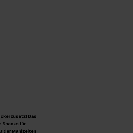
uckerzusatz! Das
n Snacks für
ät der Mahlzeiten