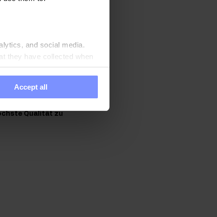
 ideal für alle, die auf
osierung. Die
alytics, and social media.
at they have collected when
Accept all
n Produkte
chste Qualität zu