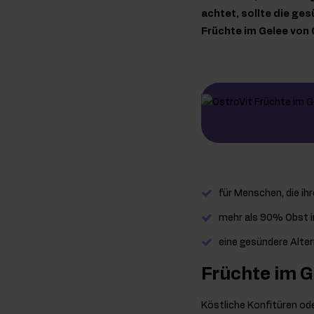
achtet, sollte die ge
Früchte im Gelee von
für Menschen, die i
mehr als 90% Obst 
eine gesündere Alte
Früchte im G
Köstliche Konfitüren ode