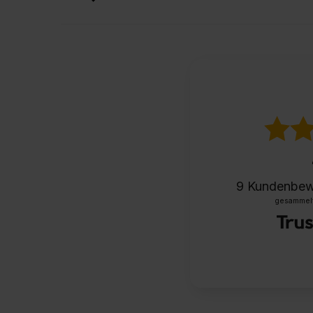
9
Kundenbew
gesammelt 