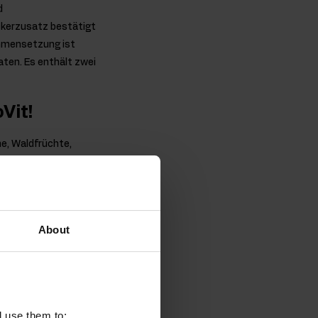
d
ckerzusatz bestätigt
ammensetzung ist
ten. Es enthält zwei
Vit!
he, Waldfrüchte,
ngestellt werden
About
 echte Fruchtbombe -
lten, ist ihr Geschmack
weniger als 100 g
l use them to: