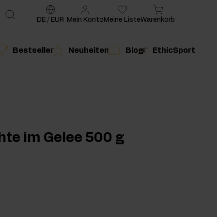
DE
/
EUR
Mein Konto
Meine Liste
Warenkorb
Bestseller
Neuheiten
Blog
EthicSport
te
g
duktempfehlung
Produktempfehlung
hte im Gelee 500 g