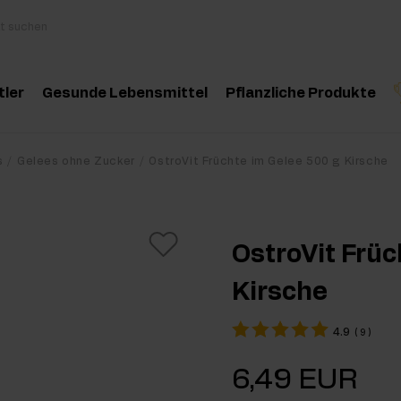
tler
Gesunde Lebensmittel
Pflanzliche Produkte
behör
Kochen und Diät
Kräuter und Extrak
Produktempfehlung
Produktempfehlun
Pro
s
Gelees ohne Zucker
OstroVit Früchte im Gelee 500 g Kirsche
inosäuren
Gesunde Snacks
Ätherische Öle
eatin
Erdnussbutter
OstroVit Früc
oteine
Für Veganer
Kirsche
e-Workout Supplements
Getränke
4.9
(
9
)
st Workout Supplements
6,49 EUR
sseaufbau Supplemente