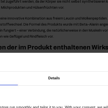
l zugeführt werden, da der Körper sie nicht selbst synthetisieren
ch, Milchprodukten und Hülsenfrüchten vor.
 eine innovative Kombination aus freiem Leucin und Molkenpeptiden. 
instoffwechsel. Die Formel des Produkts wurde mit Beta-Alanin anger
in fungiert – einer Verbindung, die natürlicherweise in den Muskeln
n wie Geflügel und Rindfleisch vor.
n der im Produkt enthaltenen Wirks
nterstützt den normalen Energiestoffwechsel und das Nervensystem
 normalen Herzfunktion bei.
 trägt zu einem normalen Energiestoffwechsel sowie zum Protein- u
Details
ei. Es unterstützt außerdem die normale Funktion des Immunsyste
ngert das Gefühl von Müdigkeit und Erschöpfung.
oteinsynthese, fördert den Kohlenhydratstoffwechsel und trägt zum
s ist auch an den Zellteilungsprozessen beteiligt.
ore run smoothly and tailor it to you. With your consent, we wil