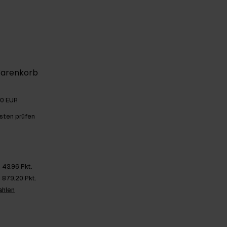
Warenkorb
00 EUR
sten prüfen
43.96 Pkt.
879.20 Pkt.
ahlen