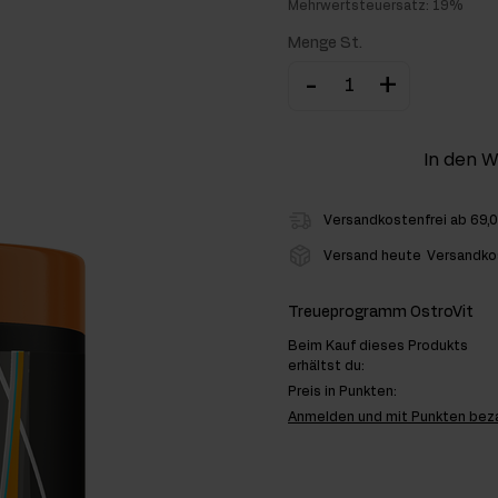
Mehrwertsteuersatz: 19%
hlenhydrate
Menge St.
-
+
rmon-Booster
ner
In den 
Versandkostenfrei ab 69,
Versand heute
Versandko
Treueprogramm OstroVit
Beim Kauf dieses Produkts
erhältst du:
Preis in Punkten:
Anmelden und mit Punkten bez