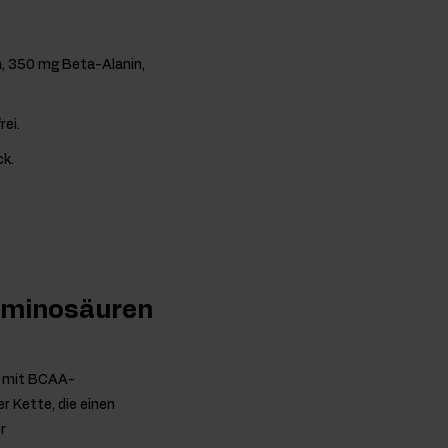
, 350 mg Beta-Alanin,
ei.
k.
-Aminosäuren
ng mit BCAA-
 Kette, die einen
r