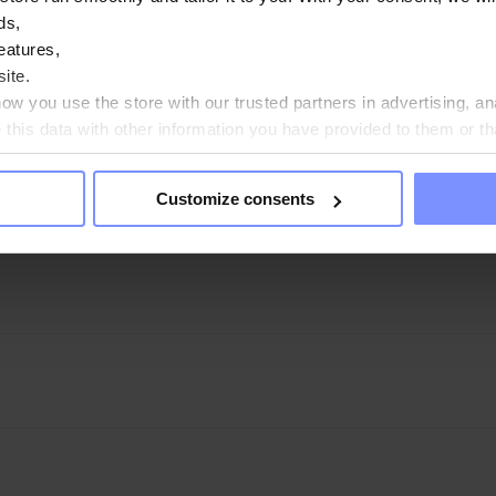
ds,
eatures,
ite.
w you use the store with our trusted partners in advertising, an
his data with other information you have provided to them or th
ou agree?
Customize consents