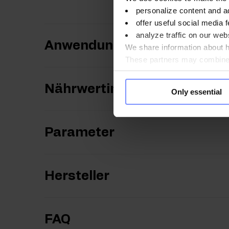
personalize content and a
offer useful social media f
analyze traffic on our webs
Anwendungsweise
We share information about ho
These partners may combine t
you use their services. Do y
Nährwertinformationen
Only essential
Parameter
Hersteller
FAQ