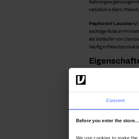
Nahrungsergänzungsmitte
natürlich in Eiern, Fleis
Pepform® Leucine
ist
wichtige Rolle im Prote
als Vorläufer von Carnos
häufig in Fleischprodukte
Eigenschafte
Vitamin B1
(Thiamin) u
Aufrechterhaltung einer
Vitamin B6
(Pyridoxin)
Consent
Glykogenstoffwechsel b
Nervensystems und verri
Before you enter the store...
Zink
unterstützt die Pr
oxidativem Stress bei. E
We use cookies to make the st