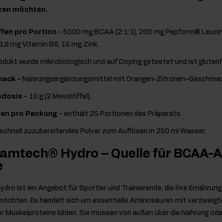
zen möchten.
ffen pro Portion
– 5000 mg BCAA (2:1:1), 200 mg Pepform® Leucin
1,8 mg Vitamin B6, 15 mg Zink.
odukt wurde mikrobiologisch und auf Doping getestet und ist glutenfr
mack
– Nahrungsergänzungsmittel mit Orangen-Zitronen-Geschmac
sdosis
– 10 g (2 Messlöffel).
nen pro Packung
– enthält 25 Portionen des Präparats.
schnell zuzubereitendes Pulver zum Auflösen in 250 ml Wasser.
Ramtech® Hydro – Quelle für BCAA
e
ro ist ein Angebot für Sportler und Trainierende, die ihre Ernähru
chten. Es handelt sich um essentielle Aminosäuren mit verzweigter
er Muskelproteine bilden. Sie müssen von außen über die Nahrung ode