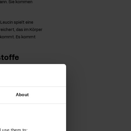
 kann. Sie kommen
Leucin spielt eine
eichert, das im Körper
 vorkommt. Es kommt
toffe
 und trägt zur
nd
About
ms und des
 Schutz der Zellen vor
l use them to: