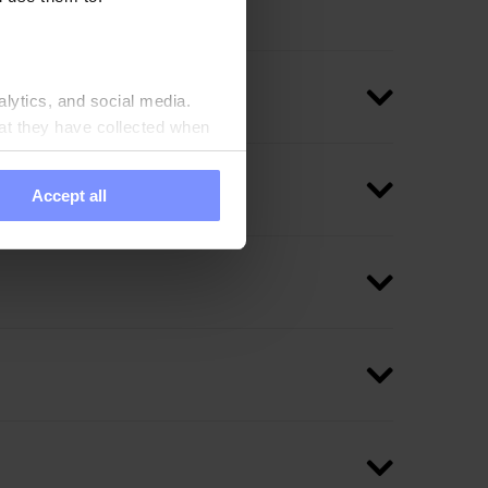
alytics, and social media.
at they have collected when
Accept all