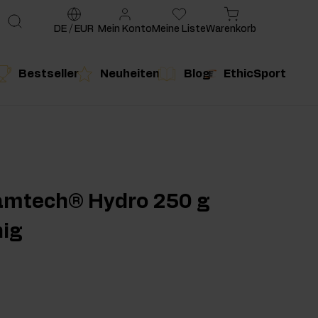
DE
/
EUR
Mein Konto
Meine Liste
Warenkorb
Bestseller
Neuheiten
Blog
EthicSport
te
g
duktempfehlung
Produktempfehlung
amtech® Hydro 250 g
nig