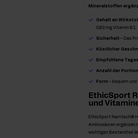
Mineralstoffen ergän
Gehalt an Wirksto
0,83 mg Vitamin B1, 
Sicherheit
– Das Pr
Köstlicher Gesch
Empfohlene Tage
Anzahl der Portio
Form
– bequem und 
EthicSport 
und Vitamin
EthicSport Ramtech® Hyd
Aminosäuren ergänzen mö
wichtigen Bestandteil d