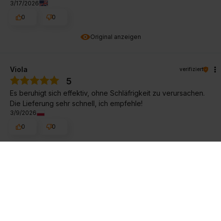
3/17/2026
0
0
Original anzeigen
Viola
verifiziert
5
Es beruhigt sich effektiv, ohne Schläfrigkeit zu verursachen.
Die Lieferung sehr schnell, ich empfehle!
3/9/2026
0
0
Original anzeigen
Łukasz
verifiziert
5
Großartige Qualität, funktioniert. Ich empfehle das Produkt,
ich benutze es schon seit Jahren.