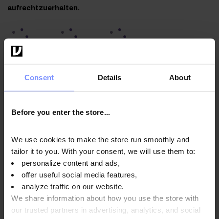
aufrechtzuerhalten.
OstroVit Rhodiola Rosea VEGE - Mikrobiologische analyse
Consent
Details
About
28.10.2024
Before you enter the store...
Anwendungsweise
We use cookies to make the store run smoothly and
tailor it to you. With your consent, we will use them to:
personalize content and ads,
Nährwertinformationen
offer useful social media features,
analyze traffic on our website.
We share information about how you use the store with
our trusted partners in advertising, analytics, and social
Parameter