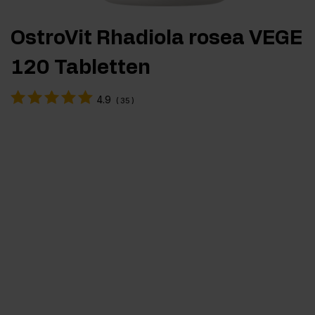
OstroVit Rhadiola rosea VEGE
120 Tabletten
4.9
(
35
)