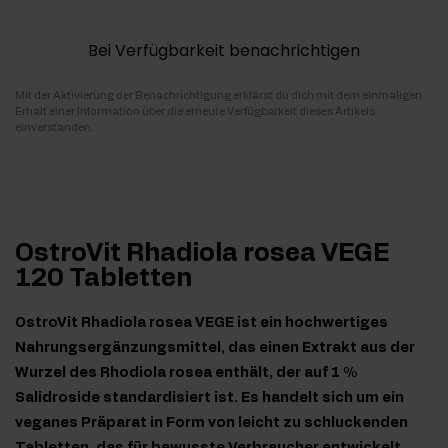
Bei Verfügbarkeit benachrichtigen
Mit der Aktivierung der Benachrichtigung erklärst du dich mit dem einmaligen
Erhalt einer Information über die erneute Verfügbarkeit dieses Artikels
einverstanden.
OstroVit Rhadiola rosea VEGE
120 Tabletten
OstroVit Rhadiola rosea VEGE ist ein hochwertiges
Nahrungsergänzungsmittel, das einen Extrakt aus der
Wurzel des Rhodiola rosea enthält, der auf 1 %
Salidroside standardisiert ist. Es handelt sich um ein
veganes Präparat in Form von leicht zu schluckenden