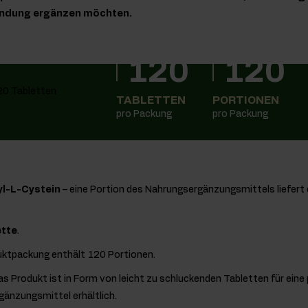
bindung ergänzen möchten.
120
120
TABLETTEN
PORTIONEN
pro Packung
pro Packung
yl-L-Cystein
– eine Portion des Nahrungsergänzungsmittels liefer
ette
.
uktpackung enthält 120 Portionen.
as Produkt ist in Form von leicht zu schluckenden Tabletten für ein
änzungsmittel erhältlich.