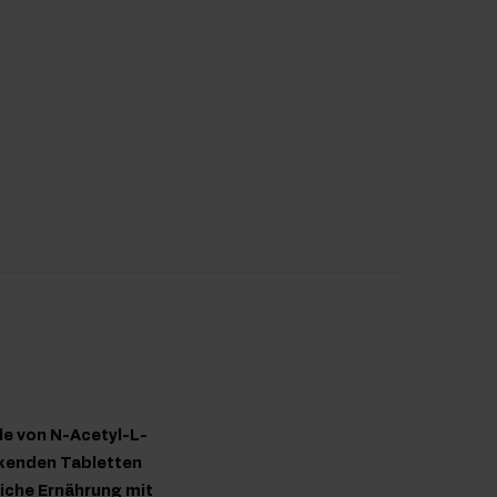
le von N-Acetyl-L-
uckenden Tabletten
liche Ernährung mit