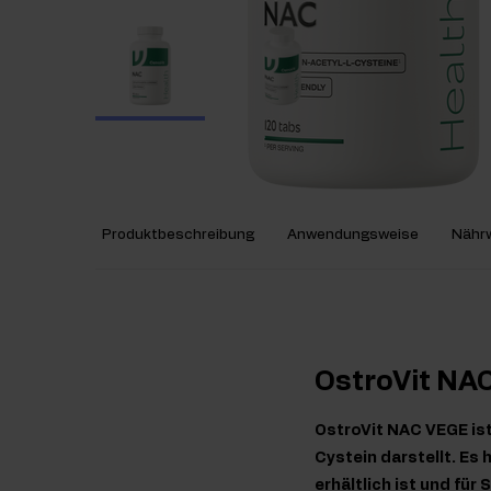
Produktbeschreibung
Anwendungsweise
Nährw
OstroVit NA
OstroVit NAC VEGE is
Cystein darstellt. Es
erhältlich ist und fü