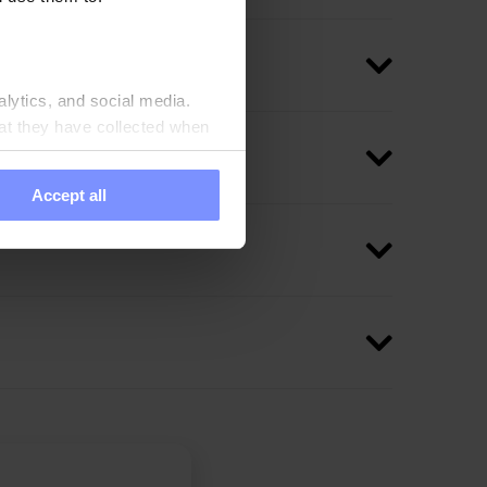
alytics, and social media.
at they have collected when
Accept all