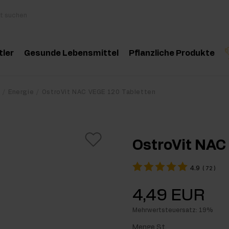
tler
Gesunde Lebensmittel
Pflanzliche Produkte
behör
Kochen und Diät
Kräuter und Extrak
Produktempfehlung
Produktempfehlun
Pro
t
Energie
OstroVit NAC VEGE 120 Tabletten
inosäuren
Gesunde Snacks
Ätherische Öle
eatin
Erdnussbutter
OstroVit NAC
oteine
Für Veganer
4.9
(
72
)
e-Workout Supplements
Getränke
4,49 EUR
st Workout Supplements
Mehrwertsteuersatz: 19%
sseaufbau Supplemente
Menge St.