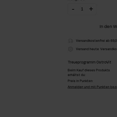
-
+
hlenhydrate
rmon-Booster
In den 
ner
Versandkostenfrei ab 69,
Versand heute
Versandko
Treueprogramm OstroVit
Beim Kauf dieses Produkts
erhältst du:
Preis in Punkten:
Anmelden und mit Punkten bez