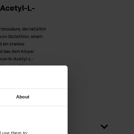
-Acetyl-L-
minosäure, die natürlich
von Glutathion, einem
d ein starkes
nd das dem Körper
g von N-Acetyl-L-
örper positiv
rlich aktiven Menschen
rnährung aufzunehmen.
About
l use them to: