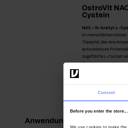
OstroVit NAC
Cystein
NAC – N-Acetyl-L-Cys
im menschlichen Körper 
Tripeptid, das eine körp
antioxidatives Potenzia
zugeführte L-Cystein ei
Cystein zu sein, das ein
beeinflusst. Da NAC nich
von Vorteil zu sein, ein
Das Produkt zeichnet 
Consent
Before you enter the store...
Anwendungsweise
We use cookies to make the st