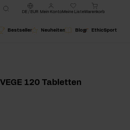
DE
/
EUR
Mein Konto
Meine Liste
Warenkorb
Bestseller
Neuheiten
Blog
EthicSport
te
g
duktempfehlung
Produktempfehlung
 VEGE 120 Tabletten