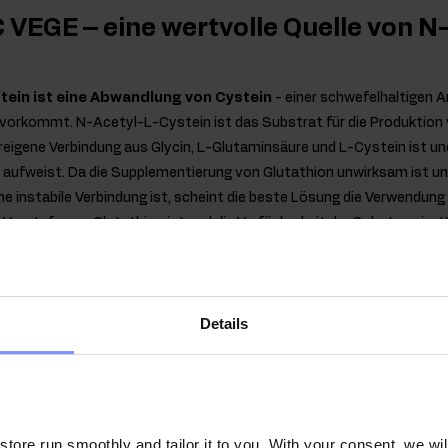
 VEGE – eine wertvolle Quelle von N
tein ist eine Abwandlung von Cystein
- einer schwefelhaltigen A
vorkommt. N-Acetyl-L-Cystein ist das Substrat für die Produktion 
ereigene Verbindung aus Glycin, L-Glutaminsäure und L-Cystein ist un
l aufweist. Da die Supplementierung von Glutathion unwirksam ist u
ne instabile Verbindung ist, scheint die beste Lösung die Verwendun
e Vorstufe von Glutathion ist und die Verfügbarkeit der Substanz im K
t natürlich in der Nahrung vorkommt, scheint es vor allem bei körpe
 Nahrungsergänzungsmittel mit dieser wertvollen Verbindung in die E
sich durch einen natürlichen, spezifischen Duft aus.
Details
ore run smoothly and tailor it to you. With your consent, we wil