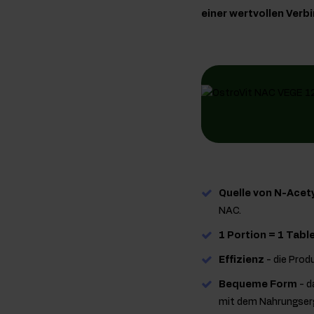
einer wertvollen Ver
Quelle von N-Acet
NAC.
1 Portion = 1 Tabl
Effizienz
- die Prod
Bequeme Form
- d
mit dem Nahrungserg