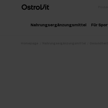
Nahrungsergänzungsmittel
Für Spor
Adaptogene
Zu
Homepage
Nahrungsergänzungsmittel
Gesundhei
Vitamine
Am
Mineralstoffe
Kr
Gesunde Fette
Pr
Detox
Pr
Diät und Gewichtsverlust
Po
Gelenke und Knochen
Ma