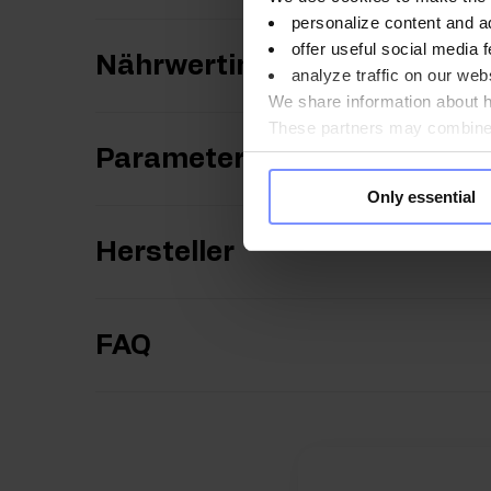
personalize content and a
offer useful social media f
Nährwertinformationen
analyze traffic on our webs
We share information about ho
These partners may combine t
you use their services. Do y
Parameter
Only essential
Hersteller
FAQ