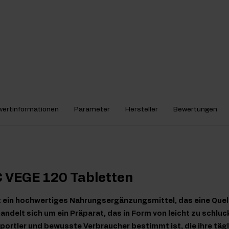
ertinformationen
Parameter
Hersteller
Bewertungen
C VEGE 120 Tabletten
t ein hochwertiges Nahrungsergänzungsmittel, das eine Quel
 handelt sich um ein Präparat, das in Form von leicht zu schl
r Sportler und bewusste Verbraucher bestimmt ist, die ihre täg