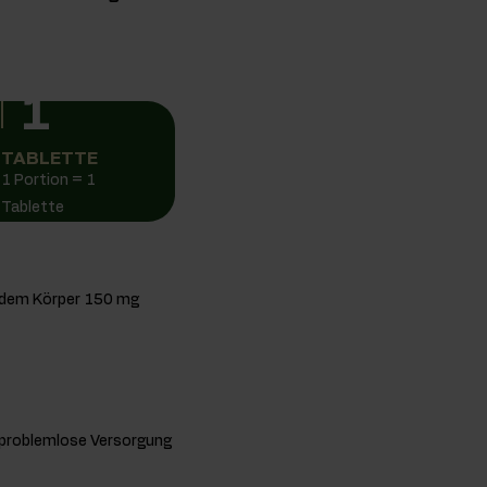
1
TABLETTE
1 Portion = 1
Tablette
t dem Körper 150 mg
e problemlose Versorgung