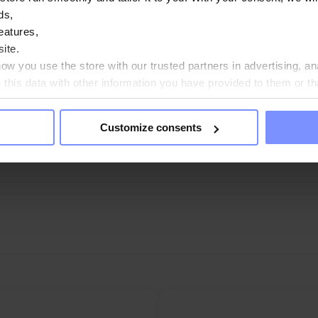
ds,
eatures,
ite.
w you use the store with our trusted partners in advertising, an
his data with other information you have provided to them or th
ou agree?
Customize consents