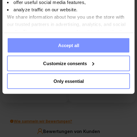
offer useful social media features,
FAQ
analyze traffic on our website.
We share information about how you use the store with
our trusted partners in advertising, analytics, and social
media. These partners may combine this data with other
information you have provided to them or that they have
Accept all
collected when you use their services. Do you agree?
5
100%
4
0%
5.0
Customize consents
3
3
Kundenbewertungen
0%
von jeher
2
Only essential
gesammelt und verifiziert von
0%
1
0%
Wie sammeln wir Bewertungen?
Bewertungen von Kunden