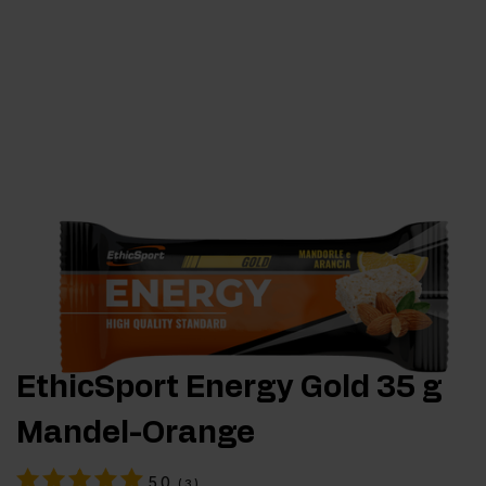
EthicSport Energy Gold 35 g
Mandel-Orange
5.0
(
3
)