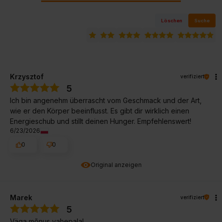
Löschen
Suche
Krzysztof
verifiziert
5
Ich bin angenehm überrascht vom Geschmack und der Art,
wie er den Körper beeinflusst. Es gibt dir wirklich einen
Energieschub und stillt deinen Hunger. Empfehlenswert!
6/23/2026
0
0
Original anzeigen
Marek
verifiziert
5
Väga mõnus vahepala!