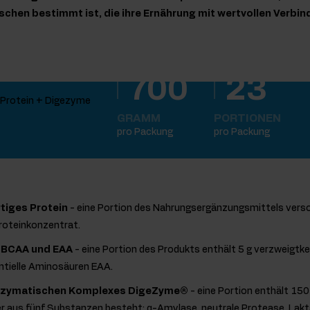
schen bestimmt ist, die ihre Ernährung mit wertvollen Verb
700
23
GRAMM
PORTIONEN
pro Packung
pro Packung
tiges Protein
- eine Portion des Nahrungsergänzungsmittels verso
roteinkonzentrat.
n BCAA und EAA
- eine Portion des Produkts enthält 5 g verzweigt
tielle Aminosäuren EAA.
enzymatischen Komplexes DigeZyme®
- eine Portion enthält 15
 aus fünf Substanzen besteht: α-Amylase, neutrale Protease, Lakt