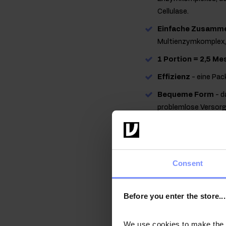
Cellulase.
Einfache Zusamm
Multienzymkomplex,
1 Portion = 2,5 Mes
Effizienz
- eine Pac
Bequeme Form
- d
problemlose Versorg
Tabletten haben.
OstroVit 100
Ergänzung d
Consent
Molkenprotein
wird au
Proteinquelle, die von k
Before you enter the store...
Erfahrung. Es werden dr
Molkenproteinhydrolysa
We use cookies to make the st