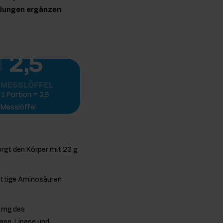
indungen ergänzen
2,5
MESSLÖFFEL
1 Portion = 2,5
Messlöffel
rgt den Körper mit 23 g
kettige Aminosäuren
0 mg des
ase, Lipase und