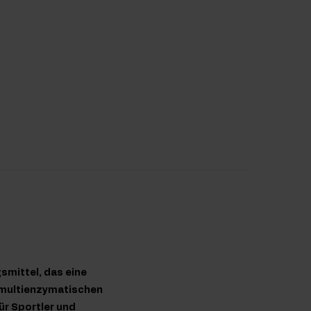
mittel, das eine
m multienzymatischen
ür Sportler und