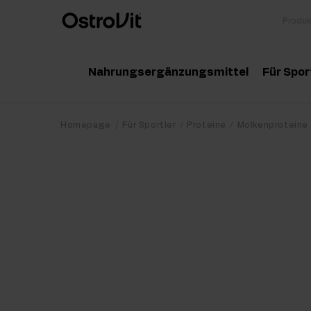
Nahrungsergänzungsmittel
Für Spor
Adaptogene
Zu
Homepage
Für Sportler
Proteine
Molkenproteine
Vitamine
Am
Mineralstoffe
Kr
Gesunde Fette
Pr
Detox
Pr
Diät und Gewichtsverlust
Po
Gelenke und Knochen
Ma