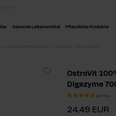
tler
Gesunde Lebensmittel
Pflanzliche Produkte
behör
Kochen und Diät
Kräuter und Extrak
Produktempfehlung
Produktempfehlun
Pro
OstroVit 100% Whey Protein + Digezyme 700 g natürlich
inosäuren
Gesunde Snacks
Ätherische Öle
eatin
Erdnussbutter
OstroVit 100
oteine
Für Veganer
Digezyme 700
e-Workout Supplements
Getränke
4.9
(
155
)
st Workout Supplements
24,49 EUR
sseaufbau Supplemente