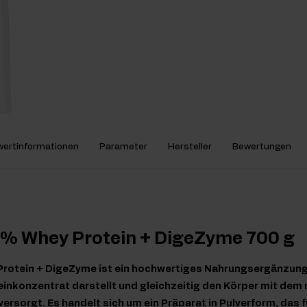
ertinformationen
Parameter
Hersteller
Bewertungen
0% Whey Protein + DigeZyme 700 g
rotein + DigeZyme ist ein hochwertiges Nahrungsergänzungs
einkonzentrat darstellt und gleichzeitig den Körper mit de
sorgt. Es handelt sich um ein Präparat in Pulverform, das f