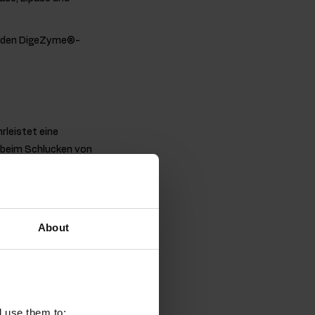
d den DigeZyme®-
rleistet eine
n beim Schlucken von
ertvolle
About
eine tierische
l, Trainingsniveau und
t (WPC),
in + DigeZyme verwendet
l use them to: