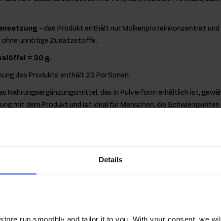
ensetzung
- das Produkt enthält nur Molkenproteinkonzentrat un
 ohne unnötige Zusatzstoffe.
slöffel = 30 g.
kung des Produkts enthält 23 Portionen.
as Nahrungsergänzungsmittel, das in Pulverform erhältlich ist, gewäh
ung mit dem Produkt und ist ideal für Menschen, die Schwierigkeite
% Whey Protein + DigeZyme - eine w
er Ernährung
Details
s Molke hergestellt, einem Nebenprodukt der Käseherstellung. Es ist 
örperlich aktiven Menschen genutzt wird, unabhängig von Trainingszie
ei Arten von Molkenprotein unterschieden - Molkenproteinkonzentra
t (WPH) und Molkenproteinisolat (WPI). OstroVit 100% Whey Prote
ore run smoothly and tailor it to you. With your consent, we wil