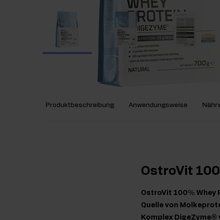
Produktbeschreibung
Anwendungsweise
Nährw
OstroVit 10
OstroVit 100% Whey P
Quelle von Molkeprot
Komplex DigeZyme® ver