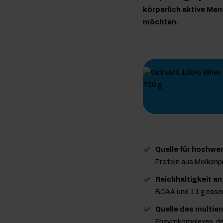
körperlich aktive Men
möchten.
Quelle für hochwer
Protein aus Molkenp
Reichhaltigkeit a
BCAA und 11 g essen
Quelle des multi
Enzymkomplexes, der