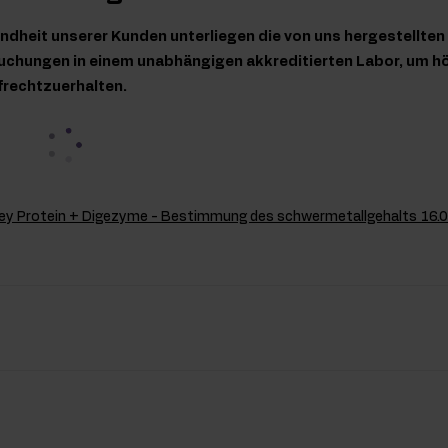
ndheit unserer Kunden unterliegen die von uns hergestellte
chungen in einem unabhängigen akkreditierten Labor, um hö
frechtzuerhalten.
y Protein + Digezyme - Bestimmung des schwermetallgehalts 16.