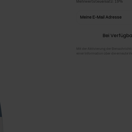
Mehrwertsteuersatz: 19%
hlenhydrate
Meine E-Mail Adresse
rmon-Booster
Bei Verfügba
ner
Mit der Aktivierung der Benachricht
einer Information über die erneute V