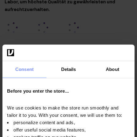
Labor, um höchste Qualität zu gewährleisten und
aufrechtzuerhalten.
OstroVit Creametto Protein - Mikrobiologische analyse
11.02.2026
OstroVit Creametto Protein - Bestimmung des
Consent
Details
About
schwermetallgehalts 06.02.2026
OstroVit Creametto Protein - Mikrobiologische analyse
Before you enter the store...
18.05.2024
We use cookies to make the store run smoothly and
tailor it to you. With your consent, we will use them to:
personalize content and ads,
Anwendungsweise
offer useful social media features,