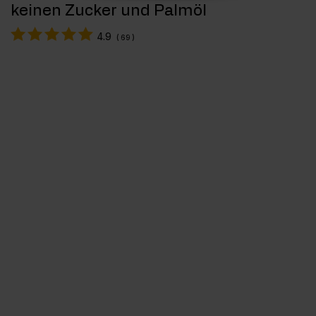
keinen Zucker und Palmöl
4.9
(
69
)