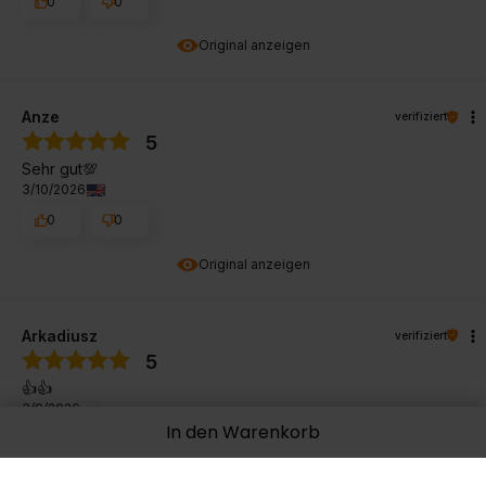
0
0
Original anzeigen
Anze
verifiziert
5
Sehr gut💯
3/10/2026
0
0
Original anzeigen
Arkadiusz
verifiziert
5
👍️👍️
3/9/2026
In den Warenkorb
0
0
Original anzeigen