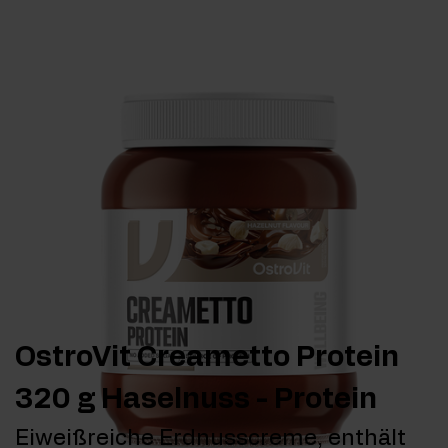
OstroVit Creametto Protein
320 g Haselnuss - Protein
Eiweißreiche Erdnusscreme, enthält