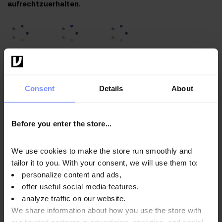
aufrechtzuerhalten.
OstroVit Inuline - Mikrobiologische analyse 17.04.2024
Consent
Details
About
OstroVit Inuline - Bestimmung des schwermetallgehalts
15.04.2024
Before you enter the store...
We use cookies to make the store run smoothly and
Anwendungsweise
tailor it to you. With your consent, we will use them to:
personalize content and ads,
offer useful social media features,
Nährwertinformationen
analyze traffic on our website.
We share information about how you use the store with