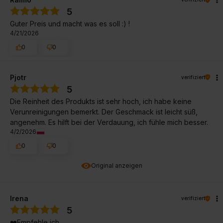
5
Guter Preis und macht was es soll :) !
4/21/2026
0
0
Pjotr
verifiziert
5
Die Reinheit des Produkts ist sehr hoch, ich habe keine
Verunreinigungen bemerkt. Der Geschmack ist leicht süß,
angenehm. Es hilft bei der Verdauung, ich fühle mich besser.
4/2/2026
0
0
Original anzeigen
Irena
verifiziert
5
❤️Empfehle ich