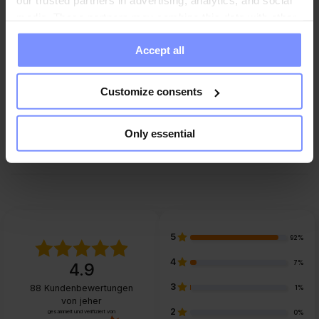
our trusted partners in advertising, analytics, and social
media. These partners may combine this data with other
Parameter
information you have provided to them or that they have
Accept all
collected when you use their services. Do you agree?
Hersteller
Customize consents
Only essential
FAQ
5
92%
4
7%
4.9
3
88
Kundenbewertungen
1%
von jeher
2
gesammelt und verifiziert von
0%