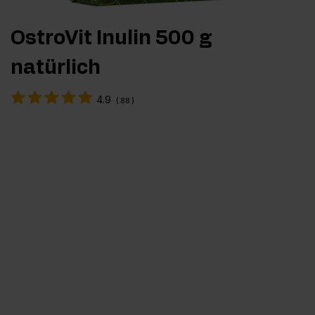
OstroVit Inulin 500 g
natürlich
4.9
(
88
)