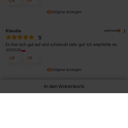
0
1
Original anzeigen
Klaudia
verifiziert
5
Es löst sich gut auf und schmeckt sehr gut. Ich empfehle es.
3/2/2026
0
0
Original anzeigen
In den Warenkorb
Danuta
verifiziert
5
Ich benutze Inulin schon lange und habe gute Ergebnisse. Es
hilft bei der Regulation von Zucker und Verdauung, hat seine
eigene Schwäche. Abschwächung
2/12/2026
0
0