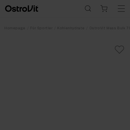
Homepage
Für Sportler
Kohlenhydrate
OstroVit Mass Bulk 7