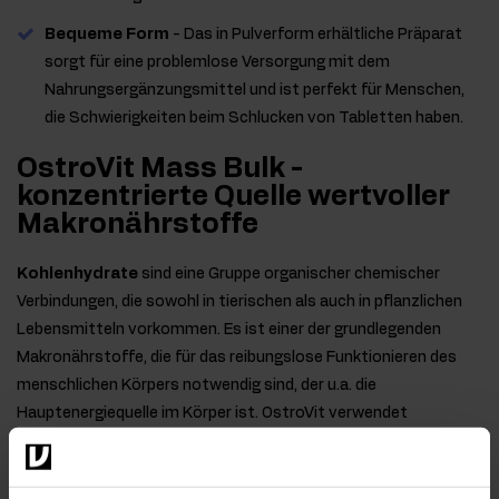
Bequeme Form
- Das in Pulverform erhältliche Präparat
sorgt für eine problemlose Versorgung mit dem
Nahrungsergänzungsmittel und ist perfekt für Menschen,
die Schwierigkeiten beim Schlucken von Tabletten haben.
OstroVit Mass Bulk -
konzentrierte Quelle wertvoller
Makronährstoffe
Kohlenhydrate
sind eine Gruppe organischer chemischer
Verbindungen, die sowohl in tierischen als auch in pflanzlichen
Lebensmitteln vorkommen. Es ist einer der grundlegenden
Makronährstoffe, die für das reibungslose Funktionieren des
menschlichen Körpers notwendig sind, der u.a. die
Hauptenergiequelle im Körper ist. OstroVit verwendet
Maltodextrin, eine Verbindung, die durch enzymatische
Hydrolyse von Stärke gewonnen wird, die nicht im Magen
verbleibt und sich auch durch hohe Assimilierbarkeit und leichte