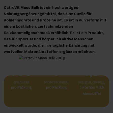
OstroVit Mass Bulk ist ein hochwertiges
Nahrungsergänzungsmittel, das eine Quelle für
Kohlenhydrate und Proteine ist. Es ist in Pulverform mit
einem köstlichen, zartschmelzenden
Salzkaramellgeschmack erhältlich. Es ist ein Produkt,
das für Sportler und körperlich aktive Menschen
entwickelt wurde, die ihre tägliche Ernährung mit
wertvollen Makronährstoffen ergänzen möchten.
700
7
7,5
GRAMM
PORTIONEN
MESSLÖFFEL
pro Packung
pro Packung
1 Portion = 7,5
Messlöffel