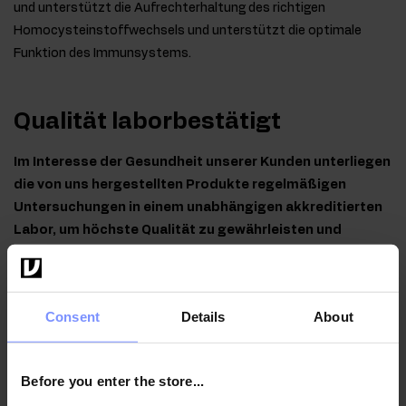
und unterstützt die Aufrechterhaltung des richtigen
Homocysteinstoffwechsels und unterstützt die optimale
Funktion des Immunsystems.
Qualität laborbestätigt
Im Interesse der Gesundheit unserer Kunden unterliegen
die von uns hergestellten Produkte regelmäßigen
Untersuchungen in einem unabhängigen akkreditierten
Labor, um höchste Qualität zu gewährleisten und
aufrechtzuerhalten.
Consent
Details
About
OstroVit Vitamin B6 P-5-P - Mikrobiologische analyse
Before you enter the store...
24.04.2025