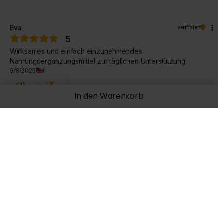
Eva
verifiziert
5
Wirksames und einfach einzunehmendes
Nahrungsergänzungsmittel zur täglichen Unterstützung.
9/8/2025
0
0
In den Warenkorb
Original anzeigen
Radek
verifiziert
5
Nur wenige Labore haben so fortschrittliche Formen von
Vitaminen!
7/2/2025
0
0
Original anzeigen