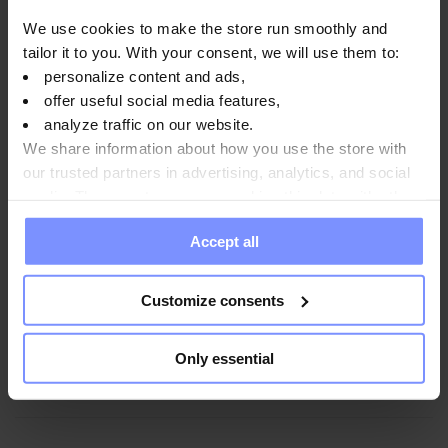
OstroVit Vitamin B6 P-5-P - Bestimmung des
We use cookies to make the store run smoothly and
schwermetallgehalts 21.08.2024
tailor it to you. With your consent, we will use them to:
personalize content and ads,
OstroVit Vitamin B6 P-5-P - Mikrobiologische analyse
offer useful social media features,
19.08.2024
analyze traffic on our website.
We share information about how you use the store with
our trusted partners in advertising, analytics, and social
media. These partners may combine this data with other
Anwendungsweise
information you have provided to them or that they have
Accept all
collected when you use their services. Do you agree?
Nährwertinformationen
Customize consents
Only essential
Parameter