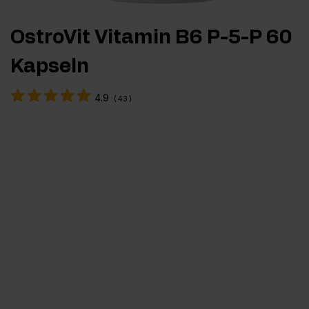
OstroVit Vitamin B6 P-5-P 60
Kapseln
4.9
(
43
)