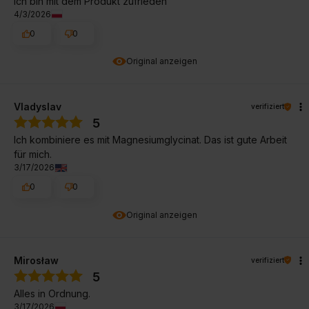
Ich bin mit dem Produkt zufrieden
4/3/2026
0
0
Original anzeigen
Vladyslav
verifiziert
5
Ich kombiniere es mit Magnesiumglycinat. Das ist gute Arbeit
für mich.
3/17/2026
0
0
Original anzeigen
Mirosław
verifiziert
5
Alles in Ordnung.
3/17/2026