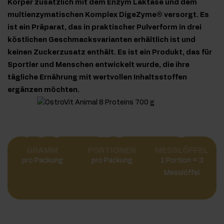
Körper zusätzlich mit dem Enzym Laktase und dem
multienzymatischen Komplex DigeZyme® versorgt. Es
ist ein Präparat, das in praktischer Pulverform in drei
köstlichen Geschmacksvarianten erhältlich ist und
keinen Zuckerzusatz enthält. Es ist ein Produkt, das für
Sportler und Menschen entwickelt wurde, die ihre
tägliche Ernährung mit wertvollen Inhaltsstoffen
ergänzen möchten.
700
23
3
GRAMM
PORTIONEN
MESSLÖFFEL
pro Packung
pro Packung
1 Portion = 3
Messlöffel