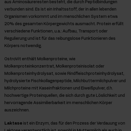
aus Aminosäureresten besteht, die durch Peptidbindungen
verbunden sind. Es ist ein Inhaltsstoff, der in allen lebenden
Organismen vorkommt und im menschlichen System etwa
20% des gesamten Körpergewichts ausmacht. Protein erfüllt
verschiedene Funktionen, u.a.: Aufbau, Transport oder
Regulierung und ist für das reibungslose Funktionieren des
Körpers notwendig.
OstroVit enthält Molkenproteine, wie
Molkenproteinkonzentrat, Molkenproteinisolat oder
Molkenproteinhydrolysat, sowie Rindfleischproteinhydrolysat,
hydrolysierte Fischkollagenpeptide, Milchbuttermilchpulver und
Milchproteine mit Kaseinfraktionen und Eiweißpulver, d.h.
hochwertige Proteinquellen, die sich durch gute Löslichkeit und
hervorragende Assimilierbarkeit im menschlichen Körper
auszeichnen.
Laktase
ist ein Enzym, das für den Prozess der Verdauung von
Laktose verantwortlich ist, sowohl in Muttermilch als auch in