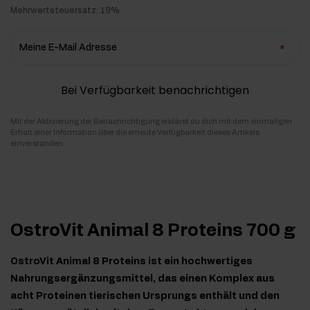
Mehrwertsteuersatz: 19%
Meine E-Mail Adresse
Bei Verfügbarkeit benachrichtigen
Mit der Aktivierung der Benachrichtigung erklärst du dich mit dem einmaligen
Erhalt einer Information über die erneute Verfügbarkeit dieses Artikels
einverstanden.
OstroVit Animal 8 Proteins 700 g
OstroVit Animal 8 Proteins ist ein hochwertiges
Nahrungsergänzungsmittel, das einen Komplex aus
acht Proteinen tierischen Ursprungs enthält und den