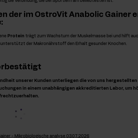
itig die Verbindung, die bei Sportlern am beliebtesten ist.
n der im OstroVit Anabolic Gainer 
:
tene
Protein
trägt zum Wachstum der Muskelmasse bei und hilft auc
s unterstützt der Makronährstoff den Erhalt gesunder Knochen.
orbestätigt
ndheit unserer Kunden unterliegen die von uns hergestellte
chungen in einem unabhängigen akkreditierten Labor, um hö
frechtzuerhalten.
Gainer - Mikrobiologische analyse 03.07.2026