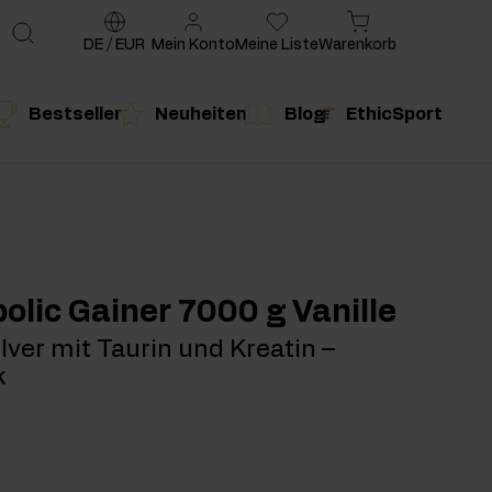
DE
/
EUR
Mein Konto
Meine Liste
Warenkorb
Bestseller
Neuheiten
Blog
EthicSport
te
g
duktempfehlung
Produktempfehlung
olic Gainer 7000 g Vanille
ver mit Taurin und Kreatin –
k