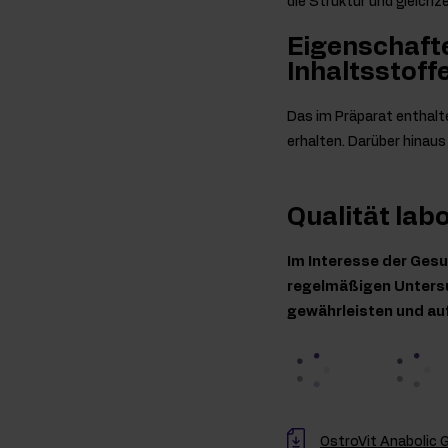
die Struktur und gleichze
Eigenschafte
Inhaltsstoffe
Das im Präparat enthal
erhalten. Darüber hinau
Qualität lab
Im Interesse der Gesu
regelmäßigen Untersu
gewährleisten und au
OstroVit Anabolic 