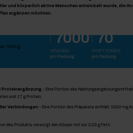
tler und körperlich aktive Menschen entwickelt wurde, die ih
offen ergänzen möchten.
7000
70
GRAMM
PORTIONEN
pro Packung
pro Packung
d Proteinergänzung
- Eine Portion des Nahrungsergänzungsmittels
ten und 17 g Protein.
ller Verbindungen
- Eine Portion des Präparats enthält 1500 mg 
ion des Produkts versorgt den Körper mit nur 0,23 g Fett.