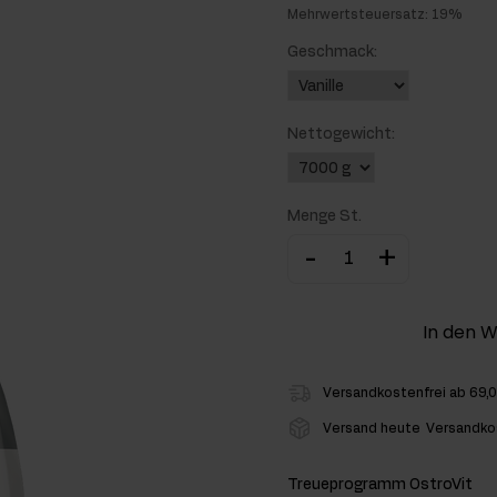
Mehrwertsteuersatz: 19%
hlenhydrate
Geschmack:
rmon-Booster
Nettogewicht:
ner
Menge St.
-
+
In den 
Versandkostenfrei ab 69,
Versand heute
Versandko
Treueprogramm OstroVit