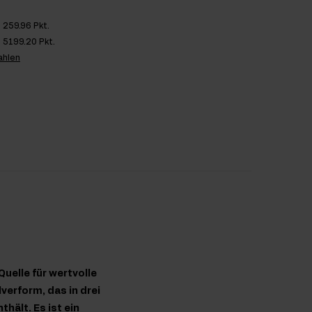
259.96 Pkt.
5199.20 Pkt.
ahlen
uelle für wertvolle
verform, das in drei
hält. Es ist ein