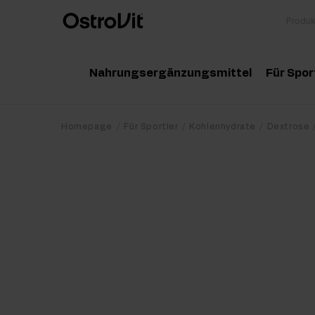
Nahrungsergänzungsmittel
Für Spor
Adaptogene
Zu
Homepage
Für Sportler
Kohlenhydrate
Dextrose
Vitamine
Am
Mineralstoffe
Kr
Gesunde Fette
Pr
Detox
Pr
Diät und Gewichtsverlust
Po
Gelenke und Knochen
Ma