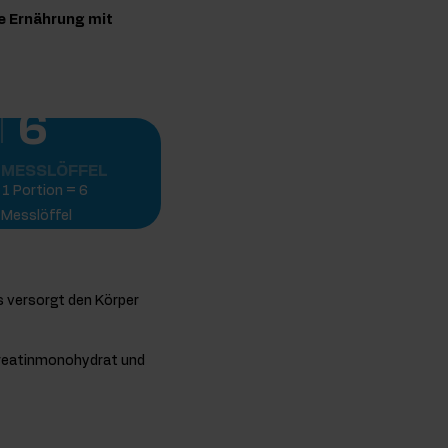
re Ernährung mit
6
MESSLÖFFEL
1 Portion = 6
Messlöffel
 versorgt den Körper
Kreatinmonohydrat und