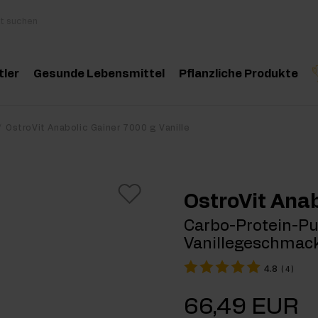
tler
Gesunde Lebensmittel
Pflanzliche Produkte
behör
Kochen und Diät
Kräuter und Extrak
Produktempfehlung
Produktempfehlun
Pro
OstroVit Anabolic Gainer 7000 g Vanille
inosäuren
Gesunde Snacks
Ätherische Öle
eatin
Erdnussbutter
OstroVit Anab
oteine
Für Veganer
Carbo-Protein-Pul
Vanillegeschmac
e-Workout Supplements
Getränke
4.8
(
4
)
st Workout Supplements
66,49 EUR
sseaufbau Supplemente