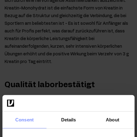
sich durch eine hervorragende Assimilierbarkeit auszeichnet.
Kreatin-Monohydrat ist die einfachste Form von Kreatin in
Bezug auf die Struktur und gleichzeitig die Verbindung, die bei
Sportlern am beliebtesten ist - Es ist sowohl für Anfänger als
auch für Profis perfekt, was darauf zurückzuführen ist, dass
Kreatin die körperliche Leistungsfähigkeit bei
aufeinanderfolgenden, kurzen, sehr intensiven körperlichen
Übungen erhöht und die positive Wirkung beim Verzehr von 3 g
Kreatin pro Tag eintritt.
Qualität laborbestätigt
Im Interesse der Gesundheit unserer Kunden unterliegen
die von uns hergestellten Produkte regelmäßigen
Untersuchungen in einem unabhängigen akkreditierten
Consent
Details
About
Labor, um höchste Qualität zu gewährleisten und
aufrechtzuerhalten.