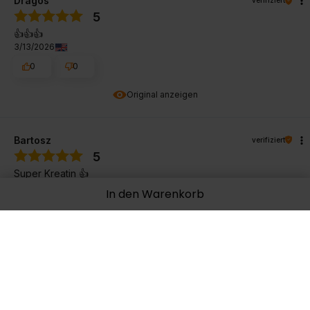
Dragos
verifiziert
5
👍️👍️👍️
3/13/2026
0
0
Original anzeigen
Bartosz
verifiziert
5
Super Kreatin 👍️
3/4/2026
In den Warenkorb
0
0
Original anzeigen
Robert
verifiziert
5