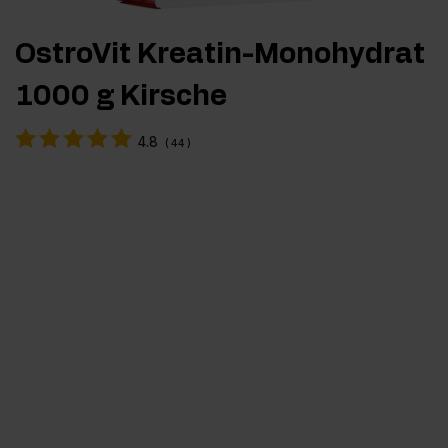
OstroVit Kreatin-Monohydrat
1000 g Kirsche
4.8
(
44
)