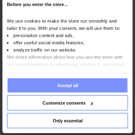
Before you enter the store...
We use cookies to make the store run smoothly and
tailor it to you. With your consent, we will use them to:
OstroVit Creatine Monohydrate - Mikrobiologische
personalize content and ads,
analyse 20.07.2026
offer useful social media features,
OstroVit Creatine Monohydrate - Bestimmung des
analyze traffic on our website.
schwermetallgehalts 17.07.2026
We share information about how you use the store with
our trusted partners in advertising, analytics, and social
media. These partners may combine this data with other
information you have provided to them or that they have
Accept all
Anwendungsweise
collected when you use their services. Do you agree?
Customize consents
Nährwertinformationen
Only essential