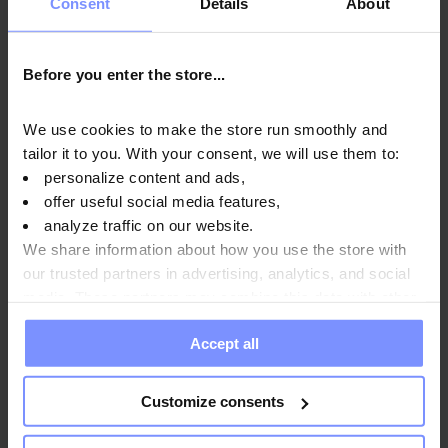
Consent
Details
About
Before you enter the store...
OstroVit Kreatin-Monohydrat - Mikrobiologische analyse
20.07.2026
We use cookies to make the store run smoothly and
tailor it to you. With your consent, we will use them to:
OstroVit Kreatin-Monohydrat - Bestimmung des
personalize content and ads,
schwermetallgehalts 16.07.2026
offer useful social media features,
OstroVit Kreatin-Monohydrat - Mikrobiologische analyse
analyze traffic on our website.
20.04.2026
We share information about how you use the store with
our trusted partners in advertising, analytics, and social
OstroVit Kreatin-Monohydrat - Bestimmung des
media. These partners may combine this data with other
schwermetallgehalts 20.04.2026
information you have provided to them or that they have
Accept all
collected when you use their services. Do you agree?
Customize consents
Anwendungsweise