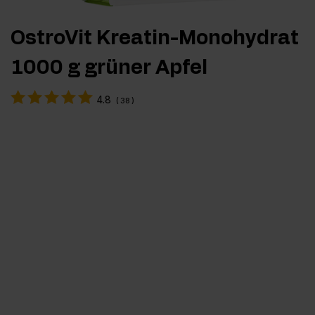
OstroVit Kreatin-Monohydrat
1000 g grüner Apfel
4.8
(
38
)