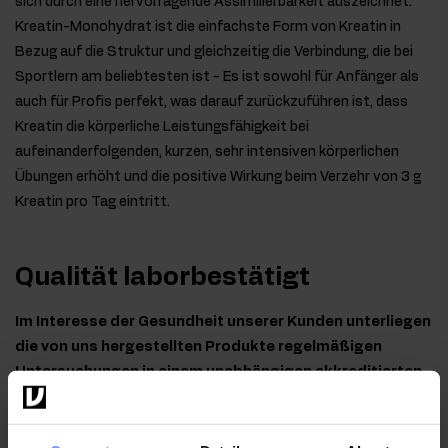
sich durch eine hervorragende Assimilierbarkeit auszeichnet.
Kreatin-Monohydrat ist die einfachste Form von Kreatin in
Bezug auf die Struktur und gleichzeitig die Verbindung, die bei
Sportlern am beliebtesten ist - Es ist sowohl für Anfänger als
auch für Profis perfekt, was darauf zurückzuführen ist, dass
Kreatin die körperliche Leistungsfähigkeit bei
aufeinanderfolgenden, kurzen, sehr intensiven körperlichen
Übungen erhöht und die positive Wirkung beim Verzehr von 3 g
Kreatin pro Tag eintritt.
Qualität laborbestätigt
Im Interesse der Gesundheit unserer Kunden unterliegen
die von uns hergestellten Produkte regelmäßigen
Untersuchungen in einem unabhängigen akkreditierten
Labor, um höchste Qualität zu gewährleisten und
aufrechtzuerhalten.