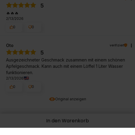
5
🔥🔥🔥
2/13/2026
0
0
Oto
verifiziert
5
Ausgezeichneter Geschmack zusammen mit einem schönen
Apfelgeschmack. Kann auch mit einem Löffel 1 Liter Wasser
funktionieren.
2/13/2026
0
0
Original anzeigen
Nikodem
verifiziert
In den Warenkorb
5
Sehr schneller Versand, hochwertiges Produkt. Zarter, nicht