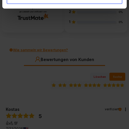
3
4
Kundenbewertungen
0%
von jeher
2
gesammelt und verifiziert von
0%
1
0%
Wie sammeln wir Bewertungen?
Bewertungen von Kunden
Löschen
Suche
Kostas
verifiziert
5
👍️💪💯
7/22/2026