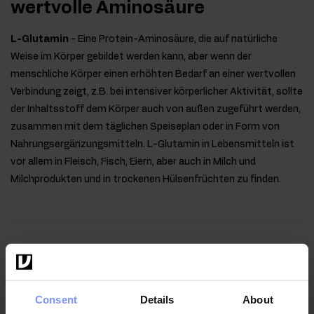
wertvolle Aminosäure
L-Glutamin
- Eine Protein-Aminosäure, die auf natürliche
Weise im Körper gebildet werden kann, aber wenn der
menschliche Körper einen erhöhten Bedarf an einer wertvollen
Verbindung zeigt, z.B. bei intensiver körperlicher Aktivität, sollte
der Inhaltsstoff dem Körper auch von außen zugeführt werden,
zusammen mit dem täglichen Speiseplan oder in Form von
Nahrungsergänzungsmitteln. L-Glutamin in Lebensmitteln ist
vor allem in Fleisch, Fisch, Eiern, aber auch in Milch und
Milchprodukten und in trockenen Hülsenfrüchten zu finden.
Anwendungsweise
Consent
Details
About
Nährwertinformationen