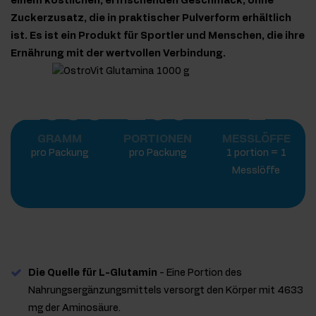
einem köstlichen, erfrischenden Geschmack, ohne
Zuckerzusatz, die in praktischer Pulverform erhältlich
ist. Es ist ein Produkt für Sportler und Menschen, die ihre
Ernährung mit der wertvollen Verbindung.
1000
200
1
GRAMM
PORTIONEN
MESSLÖFFE
pro Packung
pro Packung
1 portion = 1
Messlöffe
Die Quelle für L-Glutamin
- Eine Portion des
Nahrungsergänzungsmittels versorgt den Körper mit 4633
mg der Aminosäure.