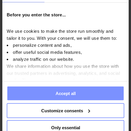
Before you enter the store...
Parameter
We use cookies to make the store run smoothly and
tailor it to you. With your consent, we will use them to:
personalize content and ads,
Hersteller
offer useful social media features,
analyze traffic on our website.
We share information about how you use the store with
FAQ
our trusted partners in advertising, analytics, and social
media. These partners may combine this data with other
information you have provided to them or that they have
Accept all
collected when you use their services. Do you agree?
Customize consents
5
100%
4
0%
5.0
Only essential