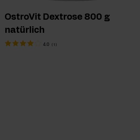
OstroVit Dextrose 800 g
natürlich
4.0
(
1
)