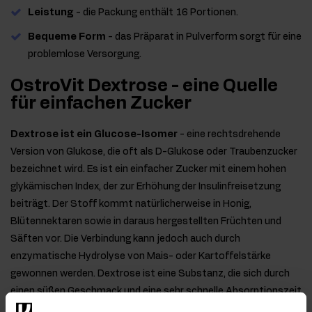
Leistung
- die Packung enthält 16 Portionen.
Bequeme Form
- das Präparat in Pulverform sorgt für eine
problemlose Versorgung.
OstroVit Dextrose - eine Quelle
für einfachen Zucker
Dextrose ist ein Glucose-Isomer
- eine rechtsdrehende
Version von Glukose, die oft als D-Glukose oder Traubenzucker
bezeichnet wird. Es ist ein einfacher Zucker mit einem hohen
glykämischen Index, der zur Erhöhung der Insulinfreisetzung
beiträgt. Der Stoff kommt natürlicherweise in Honig,
Blütennektaren sowie in daraus hergestellten Früchten und
Säften vor. Die Verbindung kann jedoch auch durch
enzymatische Hydrolyse von Mais- oder Kartoffelstärke
gewonnen werden. Dextrose ist eine Substanz, die sich durch
einen süßen Geschmack und eine sehr schnelle Absorptionszeit
in den Blutkreislauf auszeichnet und somit eine wertvolle