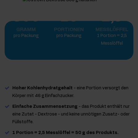
800
16
2,5
GRAMM
PORTIONEN
MESSLÖFFEL
pro Packung
pro Packung
1 Portion = 2,5
Messlöffel
Hoher Kohlenhydratgehalt
- eine Portion versorgt den
Körper mit 46 g Einfachzucker.
Einfache Zusammensetzung
- das Produkt enthält nur
eine Zutat - Dextrose - und keine unnötigen Zusatz- oder
Füllstoffe.
1 Portion = 2,5 Messlöffel = 50 g des Produkts.