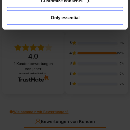
Customize consents
FAQ
Only essential
5
0%
4
100%
4.0
3
1
Kundenbewertungen
0%
von jeher
2
gesammelt und verifiziert von
0%
1
0%
Wie sammeln wir Bewertungen?
Bewertungen von Kunden