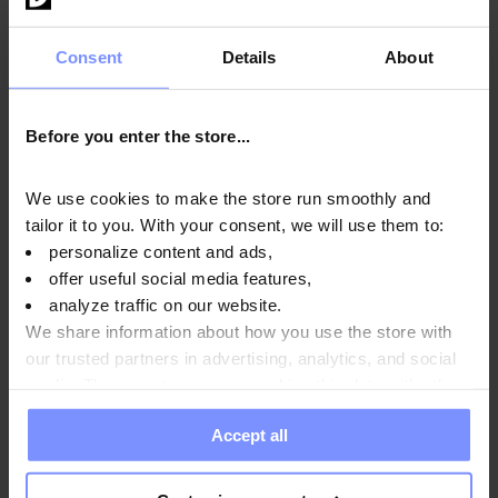
Energiequelle darstellt.
Consent
Details
About
Anwendungsweise
Before you enter the store...
We use cookies to make the store run smoothly and
tailor it to you. With your consent, we will use them to:
Nährwertinformationen
personalize content and ads,
offer useful social media features,
analyze traffic on our website.
Parameter
We share information about how you use the store with
our trusted partners in advertising, analytics, and social
media. These partners may combine this data with other
information you have provided to them or that they have
Hersteller
Accept all
collected when you use their services. Do you agree?