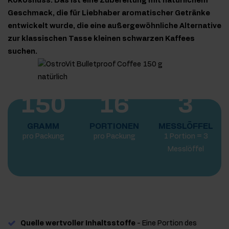
Kokosnuss. Das ist eine Zubereitung mit natürlichem
Geschmack, die für Liebhaber aromatischer Getränke
entwickelt wurde, die eine außergewöhnliche Alternative
zur klassischen Tasse kleinen schwarzen Kaffees
suchen.
150
16
3
GRAMM
PORTIONEN
MESSLÖFFEL
pro Packung
pro Packung
1 Portion = 3
Messlöffel
Quelle wertvoller Inhaltsstoffe
- Eine Portion des