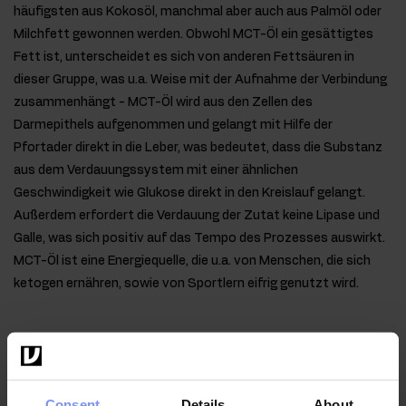
häufigsten aus Kokosöl, manchmal aber auch aus Palmöl oder
Milchfett gewonnen werden. Obwohl MCT-Öl ein gesättigtes
Fett ist, unterscheidet es sich von anderen Fettsäuren in
dieser Gruppe, was u.a. Weise mit der Aufnahme der Verbindung
zusammenhängt - MCT-Öl wird aus den Zellen des
Darmepithels aufgenommen und gelangt mit Hilfe der
Pfortader direkt in die Leber, was bedeutet, dass die Substanz
aus dem Verdauungssystem mit einer ähnlichen
Geschwindigkeit wie Glukose direkt in den Kreislauf gelangt.
Außerdem erfordert die Verdauung der Zutat keine Lipase und
Galle, was sich positiv auf das Tempo des Prozesses auswirkt.
MCT-Öl ist eine Energiequelle, die u.a. von Menschen, die sich
ketogen ernähren, sowie von Sportlern eifrig genutzt wird.
Qualität laborbestätigt
Im Interesse der Gesundheit unserer Kunden unterliegen
Consent
Details
About