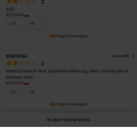
2
4/10
8/17/2023
0
0
Original anzeigen
MARZENA
verifiziert
2
Wahrscheinlich eine subjektive Meinung, aber ich mag sie im
Moment nicht
8/12/2023
0
0
Original anzeigen
In den Warenkorb
Damian
verifiziert
4