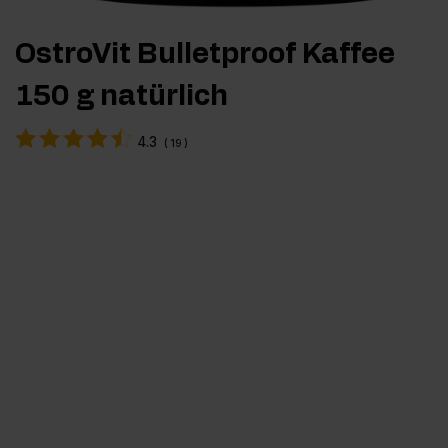
OstroVit Bulletproof Kaffee
150 g natürlich
4.3
(
19
)