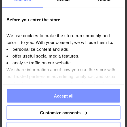
die von uns hergestellten Produkte regelmäßigen
Untersuchungen in einem unabhängigen akkreditierten
Labor, um höchste Qualität zu gewährleisten und
Before you enter the store...
aufrechtzuerhalten.
We use cookies to make the store run smoothly and
tailor it to you. With your consent, we will use them to:
personalize content and ads,
offer useful social media features,
OstroVit Bulletproof Kaffee - Bestimmung des
analyze traffic on our website.
schwermetallgehalts 09.01.2026
We share information about how you use the store with
our trusted partners in advertising, analytics, and social
OstroVit Bulletproof Kaffee - Mikrobiologische analyse
media. These partners may combine this data with other
01.02.2024
information you have provided to them or that they have
Accept all
collected when you use their services. Do you agree?
Anwendungsweise
Customize consents