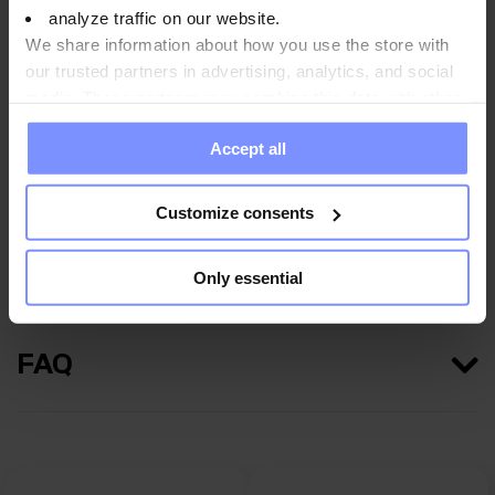
analyze traffic on our website.
We share information about how you use the store with
our trusted partners in advertising, analytics, and social
Nährwertinformationen
media. These partners may combine this data with other
information you have provided to them or that they have
Accept all
collected when you use their services. Do you agree?
Parameter
Customize consents
Hersteller
Only essential
FAQ