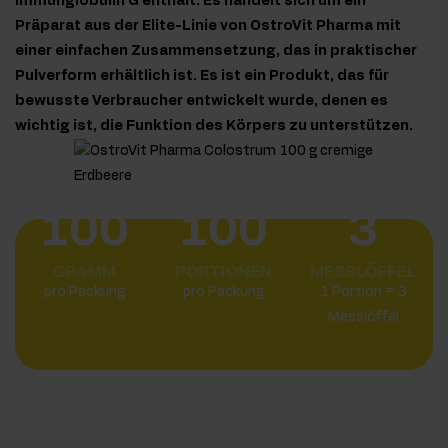
Immunglobulin G enthält. Es handelt sich um ein
Präparat aus der Elite-Linie von OstroVit Pharma mit
einer einfachen Zusammensetzung, das in praktischer
Pulverform erhältlich ist. Es ist ein Produkt, das für
bewusste Verbraucher entwickelt wurde, denen es
wichtig ist, die Funktion des Körpers zu unterstützen.
100
100
3
GRAMM
PORTIONEN
MESSLÖFFEL
pro Packung
pro Packung
1 Portion = 3
Messlöffel