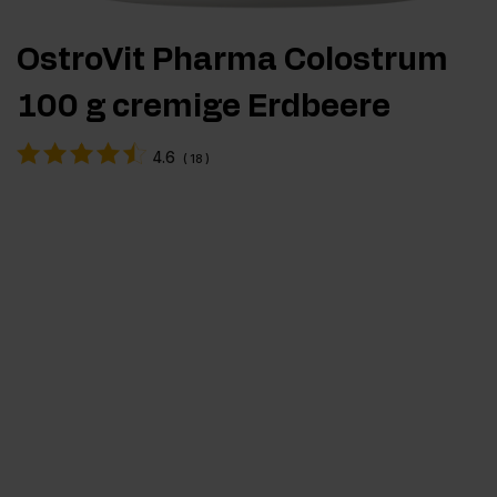
OstroVit Pharma Colostrum
100 g cremige Erdbeere
4.6
(
18
)