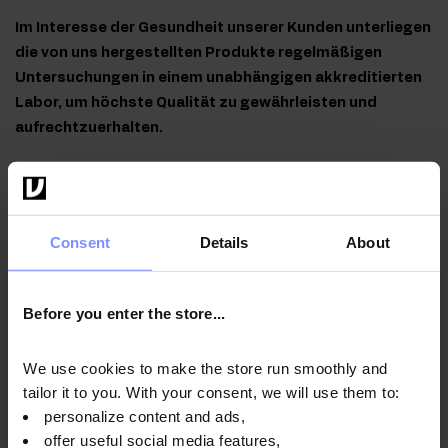
Im Interesse der Gesundheit unserer Kunden unterliegen
die von uns hergestellten Produkte regelmäßigen
Untersuchungen in einem unabhängigen akkreditierten
Labor, um höchste Qualität zu gewährleisten und
aufrechtzuerhalten.
Consent
Details
About
OstroVit Pharma Colostrum - Mikrobiologische analyse
02.03.2026
OstroVit Pharma Beef Colostrum - Bestimmung des
Before you enter the store...
schwermetallgehalts 27.02.2026
We use cookies to make the store run smoothly and
tailor it to you. With your consent, we will use them to:
personalize content and ads,
Anwendungsweise
offer useful social media features,