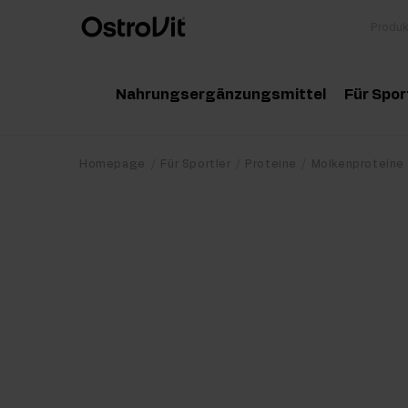
Nahrungsergänzungsmittel
Für Spor
Adaptogene
Zu
Homepage
Für Sportler
Proteine
Molkenproteine
Vitamine
Am
Mineralstoffe
Kr
Gesunde Fette
Pr
Detox
Pr
Diät und Gewichtsverlust
Po
Gelenke und Knochen
Ma