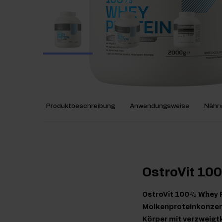
Produktbeschreibung
Anwendungsweise
Nährw
OstroVit 10
OstroVit 100% Whey Pr
Molkenproteinkonzentr
Körper mit verzweigt