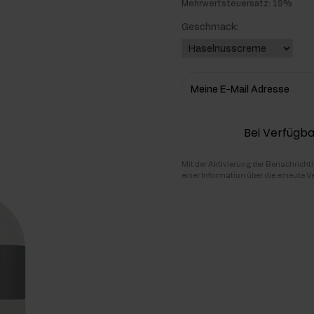
Mehrwertsteuersatz: 19%
hlenhydrate
Geschmack:
rmon-Booster
ner
Meine E-Mail Adresse
Bei Verfügba
Mit der Aktivierung der Benachricht
einer Information über die erneute V