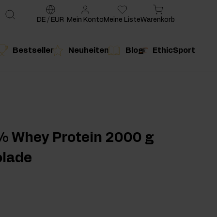
DE
/
EUR
Mein Konto
Meine Liste
Warenkorb
Bestseller
Neuheiten
Blog
EthicSport
te
g
duktempfehlung
Produktempfehlung
% Whey Protein 2000 g
olade