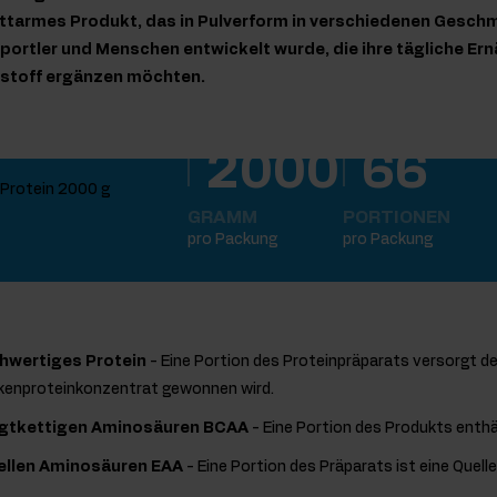
fettarmes Produkt, das in Pulverform in verschiedenen Gesc
r Sportler und Menschen entwickelt wurde, die ihre tägliche E
stoff ergänzen möchten.
2000
66
GRAMM
PORTIONEN
pro Packung
pro Packung
chwertiges Protein
- Eine Portion des Proteinpräparats versorgt de
lkenproteinkonzentrat gewonnen wird.
igtkettigen Aminosäuren BCAA
- Eine Portion des Produkts enthä
iellen Aminosäuren EAA
- Eine Portion des Präparats ist eine Quell