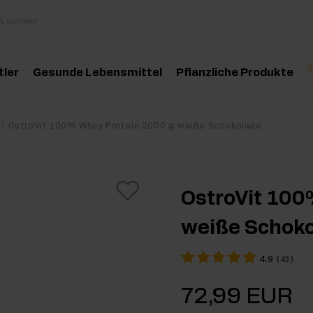
tler
Gesunde Lebensmittel
Pflanzliche Produkte
behör
Kochen und Diät
Kräuter und Extrak
Produktempfehlung
Produktempfehlun
Pro
OstroVit 100% Whey Protein 2000 g weiße Schokolade
inosäuren
Gesunde Snacks
Ätherische Öle
eatin
Erdnussbutter
OstroVit 100
oteine
Für Veganer
weiße Schok
e-Workout Supplements
Getränke
4.9
(
43
)
st Workout Supplements
72,99 EUR
sseaufbau Supplemente