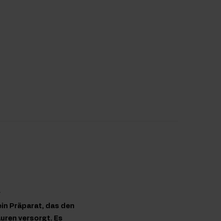
r
ein Präparat, das den
uren versorgt. Es