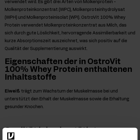
verwendet wird. Es gibt drei Arten von Molkenprotein -
Molkenproteinkonzentrat (WPC), Molkenproteinhydrolysat
(WPH) und Molkenproteinisolat (WPI). OstroVit 100% Whey
Protein verwendet Molkenproteinkonzentrat aus Milch, das
sich durch gute Löslichkeit, hervorragende Assimilierbarkeit und
kurze Absorptionszeit auszeichnet, was sich positiv auf die
Qualität der Supplementierung auswirkt.
Eigenschaften der in OstroVit
100% Whey Protein enthaltenen
Inhaltsstoffe
Eiweiß
trägt zum Wachstum der Muskelmasse bei und
unterstützt den Erhalt der Muskelmasse sowie die Erhaltung
gesunder Knochen.
Qualität laborbestätigt