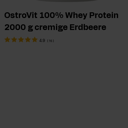
OstroVit 100% Whey Protein
2000 g cremige Erdbeere
4.9
(
16
)