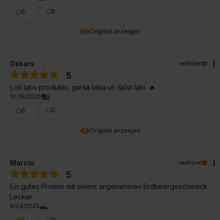
0
0
Original anzeigen
Oskars
verifiziert
5
Ļoti labs produkts, garša laba un šķīst labi. 🔥
10/16/2025
0
0
Original anzeigen
Marcin
verifiziert
5
Ein gutes Protein mit einem angenehmen Erdbeergeschmack.
Lecker
6/24/2025
0
0