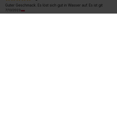
Guter Geschmack. Es löst sich gut in Wasser auf. Es ist git
7/13/2023
0
0
Original anzeigen
Tomasz
verifiziert
5
Gutes Protein.
6/10/2023
0
0
Original anzeigen