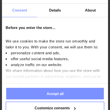
Im Interesse der Gesundheit unserer Kunden unterliegen
die von uns hergestellten Produkte regelmäßigen
Consent
Details
About
Untersuchungen in einem unabhängigen akkreditierten
Labor, um höchste Qualität zu gewährleisten und
Before you enter the store...
aufrechtzuerhalten.
We use cookies to make the store run smoothly and
tailor it to you. With your consent, we will use them to:
personalize content and ads,
OstroVit 100% Whey Protein - Mikrobiologische analyse
offer useful social media features,
23.03.2026
analyze traffic on our website.
We share information about how you use the store with
OstroVit 100% Whey Protein - Bestimmung des
our trusted partners in advertising, analytics, and social
schwermetallgehalts 19.03.2026
media. These partners may combine this data with other
OstroVit 100% Whey Protein - Bestimmung des
information you have provided to them or that they have
schwermetallgehalts 03.02.2025
Accept all
collected when you use their services. Do you agree?
Customize consents