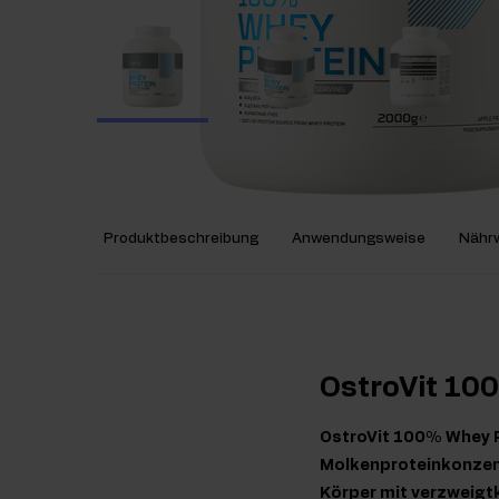
Produktbeschreibung
Anwendungsweise
Nährw
OstroVit 10
OstroVit 100% Whey Pr
Molkenproteinkonzentr
Körper mit verzweigt