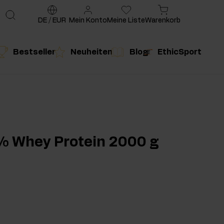
DE
/
EUR
Mein Konto
Meine Liste
Warenkorb
Bestseller
Neuheiten
Blog
EthicSport
te
g
duktempfehlung
Produktempfehlung
% Whey Protein 2000 g