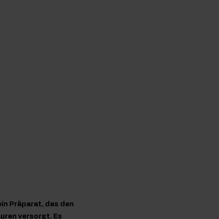
r
ein Präparat, das den
uren versorgt. Es