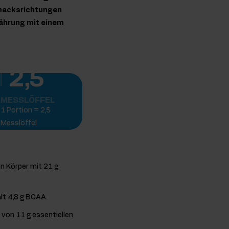
hmacksrichtungen
rnährung mit einem
2,5
MESSLÖFFEL
1 Portion = 2,5
Messlöffel
n Körper mit 21 g
lt 4,8 g BCAA.
e von 11 g essentiellen