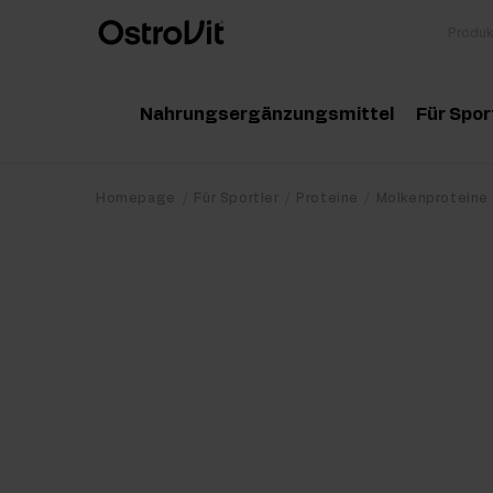
Nahrungsergänzungsmittel
Für Spor
Adaptogene
Zu
Homepage
Für Sportler
Proteine
Molkenproteine
Vitamine
Am
Mineralstoffe
Kr
Gesunde Fette
Pr
Detox
Pr
Diät und Gewichtsverlust
Po
Gelenke und Knochen
Ma