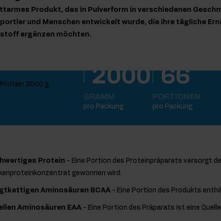
fettarmes Produkt, das in Pulverform in verschiedenen Gesc
r Sportler und Menschen entwickelt wurde, die ihre tägliche E
stoff ergänzen möchten.
2000
66
GRAMM
PORTIONEN
pro Packung
pro Packung
chwertiges Protein
- Eine Portion des Proteinpräparats versorgt de
lkenproteinkonzentrat gewonnen wird.
igtkettigen Aminosäuren BCAA
- Eine Portion des Produkts enthä
iellen Aminosäuren EAA
- Eine Portion des Präparats ist eine Quell