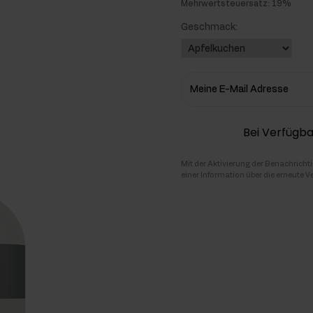
Mehrwertsteuersatz: 19%
hlenhydrate
Geschmack:
rmon-Booster
ner
Meine E-Mail Adresse
Bei Verfügba
Mit der Aktivierung der Benachricht
einer Information über die erneute V