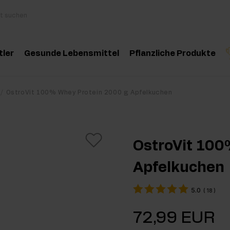
tler
Gesunde Lebensmittel
Pflanzliche Produkte
behör
Kochen und Diät
Kräuter und Extrak
Produktempfehlung
Produktempfehlun
Pro
OstroVit 100% Whey Protein 2000 g Apfelkuchen
inosäuren
Gesunde Snacks
Ätherische Öle
eatin
Erdnussbutter
OstroVit 100
oteine
Für Veganer
Apfelkuchen
e-Workout Supplements
Getränke
5.0
(
18
)
st Workout Supplements
72,99 EUR
sseaufbau Supplemente