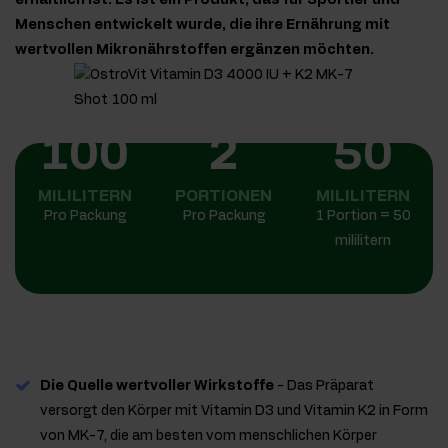
erhältlich ist. Es ist ein Produkt, das für Sportler und
Menschen entwickelt wurde, die ihre Ernährung mit
wertvollen Mikronährstoffen ergänzen möchten.
100
2
50
MILILITERN
PORTIONEN
MILILITERN
Pro Packung
Pro Packung
1 Portion = 50
mililitern
Die Quelle wertvoller Wirkstoffe
- Das Präparat
versorgt den Körper mit Vitamin D3 und Vitamin K2 in Form
von MK-7, die am besten vom menschlichen Körper