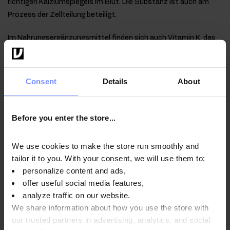
richtigen Kalziumspiegels im Blut. Die Substanz ist auch am
Prozess der Zellteilung beteiligt.
Im Nahrungsergänzungsmittel finden sich auch Vitamin K, das
zur richtigen Blutgerinnung beiträgt und zur Erhaltung gesunder
Knochen beiträgt.
Consent
Details
About
Qualität laborbestätigt
Before you enter the store...
Im Interesse der Gesundheit unserer Kunden unterliegen
die von uns hergestellten Produkte regelmäßigen
We use cookies to make the store run smoothly and
Untersuchungen in einem unabhängigen akkreditierten
tailor it to you. With your consent, we will use them to:
Labor, um höchste Qualität zu gewährleisten und
personalize content and ads,
aufrechtzuerhalten.
offer useful social media features,
analyze traffic on our website.
We share information about how you use the store with
our trusted partners in advertising, analytics, and social