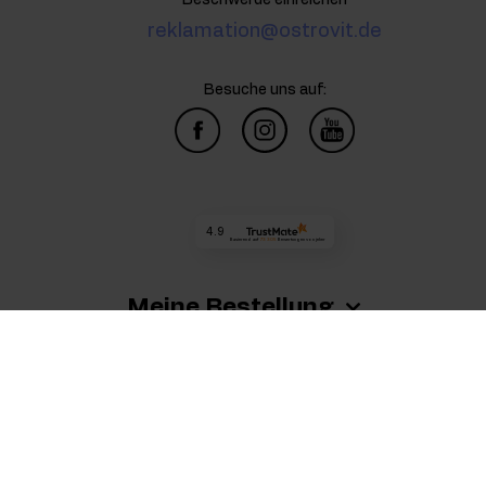
Beschwerde einreichen
reklamation@ostrovit.de
Besuche uns auf:
4.9
Basierend auf
73 305
Bewertungen
von jeher
Meine Bestellung
Mein Konto
Allgemeine Geschäftsbedingungen