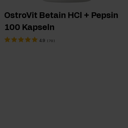
OstroVit Betain HCl + Pepsin
100 Kapseln
4.9
(
70
)