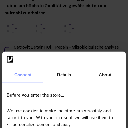
Labor, um höchste Qualität zu gewährleisten und
aufrechtzuerhalten.
OstroVit Betain HCl + Pepsin - Mikrobiologische analyse
08.04.2026
OstroVit Betain HCl + Pepsin - Bestimmung des
schwermetallgehalts 02.04.2026
Consent
Details
About
OstroVit Betain HCl + Pepsin - Mikrobiologische analyse
28.10.2025
Before you enter the store...
OstroVit Betain HCl + Pepsin - Bestimmung des
schwermetallgehalts 27.10.2025
We use cookies to make the store run smoothly and
tailor it to you. With your consent, we will use them to:
personalize content and ads,