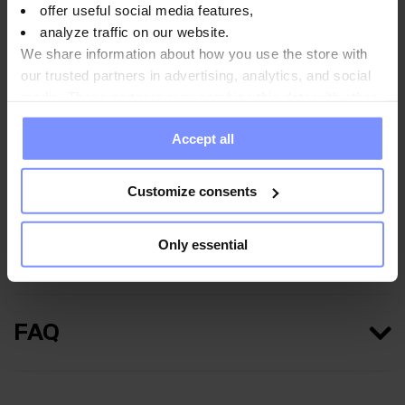
offer useful social media features,
Anwendungsweise
analyze traffic on our website.
We share information about how you use the store with
our trusted partners in advertising, analytics, and social
media. These partners may combine this data with other
Nährwertinformationen
information you have provided to them or that they have
Accept all
collected when you use their services. Do you agree?
Parameter
Customize consents
Only essential
Hersteller
FAQ