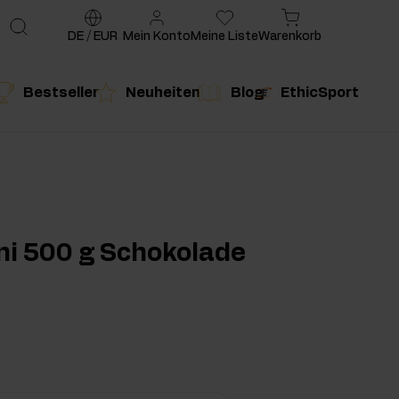
DE
/
EUR
Mein Konto
Meine Liste
Warenkorb
Bestseller
Neuheiten
Blog
EthicSport
te
g
duktempfehlung
Produktempfehlung
ni 500 g Schokolade