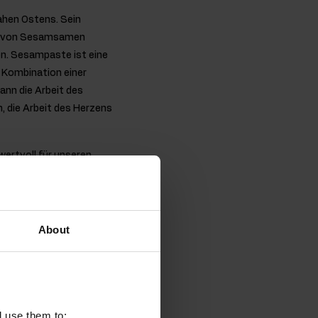
ahen Ostens. Sein
en von Sesamsamen
en. Sesampaste ist eine
e Kombination einer
ann die Arbeit des
 die Arbeit des Herzens
wertvoll für unseren
söl. Unsere Sesampaste
About
l use them to: