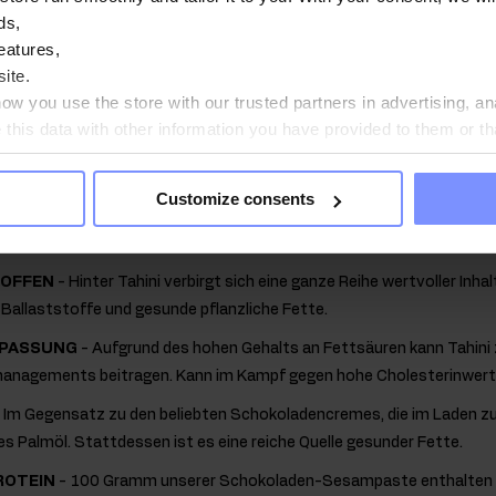
ste zeichnet sich durch einen hohen Gehalt an Fettsäuren aus. Dad
ds,
pers unterstützen und zur Regulierung des Cholesterinspiegels be
eatures,
 Körper vor Herz-Kreislauf-Erkrankungen zu schützen.
ite.
w you use the store with our trusted partners in advertising, an
en:
his data with other information you have provided to them or th
ou agree?
e ist ein Angebot für alle Fans von Schokolade und Schokoladencr
fach durch eine gesündere Alternative ersetzt werden.
Customize consents
TOFFEN
- Hinter Tahini verbirgt sich eine ganze Reihe wertvoller Inha
, Ballaststoffe und gesunde pflanzliche Fette.
NPASSUNG
- Aufgrund des hohen Gehalts an Fettsäuren kann Tahini
anagements beitragen. Kann im Kampf gegen hohe Cholesterinwert
 Im Gegensatz zu den beliebten Schokoladencremes, die im Laden zu 
hes Palmöl. Stattdessen ist es eine reiche Quelle gesunder Fette.
ROTEIN
- 100 Gramm unserer Schokoladen-Sesampaste enthalten 