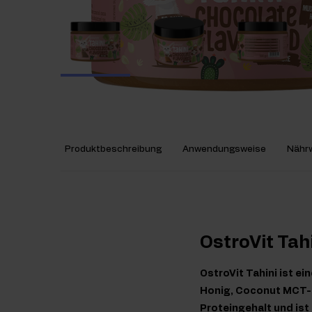
Produktbeschreibung
Anwendungsweise
Nährw
OstroVit Tah
OstroVit Tahini ist 
Honig, Coconut MCT-Ö
Proteingehalt und ist 