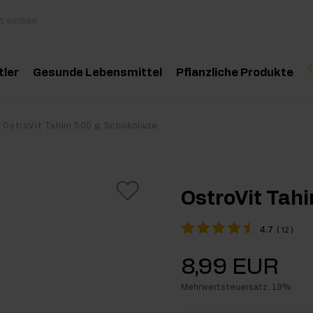
tler
Gesunde Lebensmittel
Pflanzliche Produkte
behör
Kochen und Diät
Kräuter und Extrak
Produktempfehlung
Produktempfehlun
Pro
OstroVit Tahini 500 g Schokolade
inosäuren
Gesunde Snacks
Ätherische Öle
eatin
Erdnussbutter
OstroVit Tahi
oteine
Für Veganer
4.7
(
12
)
e-Workout Supplements
Getränke
8,99 EUR
st Workout Supplements
Mehrwertsteuersatz: 19%
sseaufbau Supplemente