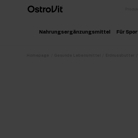
Nahrungsergänzungsmittel
Für Spor
Adaptogene
Zu
Homepage
Gesunde Lebensmittel
Erdnussbutter
Vitamine
Am
Mineralstoffe
Kr
Gesunde Fette
Pr
Detox
Pr
Diät und Gewichtsverlust
Po
Gelenke und Knochen
Ma