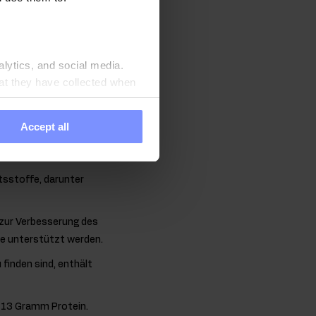
urch kann es das
itragen, was wiederum
alytics, and social media.
at they have collected when
emes. Dank ihm kann der
Accept all
ltsstoffe, darunter
 zur Verbesserung des
e unterstützt werden.
finden sind, enthält
13 Gramm Protein.