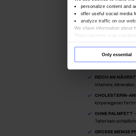
OstroVit Tahini Sesampa
personalize content and a
Fettmanagement des Kör
offer useful social media f
dazu beitragen kann den
analyze traffic on our webs
We share information about ho
Eigenschaft
These partners may combine t
you use their services. Do y
Schokoladen-Tahini-Past
Lieblingssnack ganz ein
Only essential
REICH AN NÄHRS
Vitamine, Mineralien
CHOLESTERIN-A
körpereigenen Fettm
OHNE PALMFETT
-
Tahini kein schädlic
GROSSE MENGE P