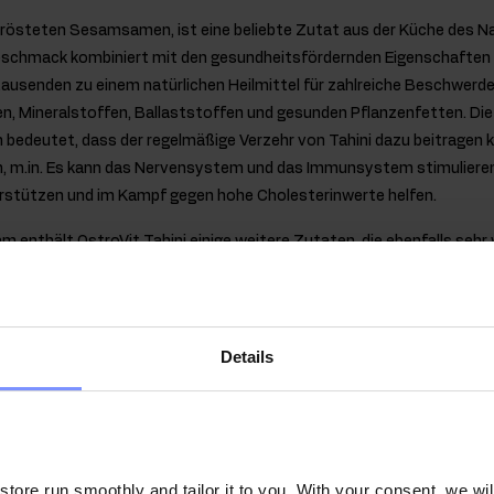
gerösteten Sesamsamen, ist eine beliebte Zutat aus der Küche des N
eschmack kombiniert mit den gesundheitsfördernden Eigenschaft
tausenden zu einem natürlichen Heilmittel für zahlreiche Beschwerd
en, Mineralstoffen, Ballaststoffen und gesunden Pflanzenfetten. Di
 bedeutet, dass der regelmäßige Verzehr von Tahini dazu beitragen k
, m.in. Es kann das Nervensystem und das Immunsystem stimulieren,
rstützen und im Kampf gegen hohe Cholesterinwerte helfen.
enthält OstroVit Tahini einige weitere Zutaten, die ebenfalls sehr 
dukt finden sich: Kakao, Mehrblütenhonig oder MCT-Öl aus Kokosnus
wenn:
e genossen werden soll,
Details
rnative zu kalorienreichen Schokoladencremes gesucht wird,
Sesam gemocht wird,
gesucht wird.
ore run smoothly and tailor it to you. With your consent, we wil