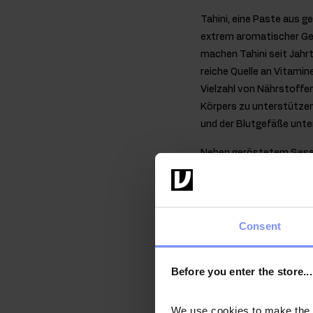
Tahini, eine Paste aus 
extrem aromatischer G
machen Tahini seit Jahr
reiche Quelle an Vitamin
Vielzahl von Nährstoffen
Körpers zu unterstützen
und der Blutgefäße unte
Neben geröstetem Sesam 
Körper sind. In dem Pro
sollte gewählt werden, 
Ein Moment ohne Reu
Consent
Eine gesündere Alte
Der Geschmack von 
Before you enter the store...
Ein gesunder Snack 
We use cookies to make the st