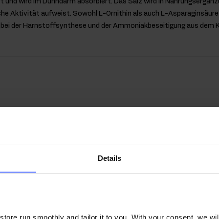
ert und wird im Dünndarm absorbiert. Das Salz wird in Nahrungsergä
che Aktivität aufweist. Sowohl L-Ornithin als auch L-Asparaginsäure 
 bei der Harnstoffsynthese und der Ammoniakbeseitigung aus dem Kör
Details
ore run smoothly and tailor it to you. With your consent, we wil