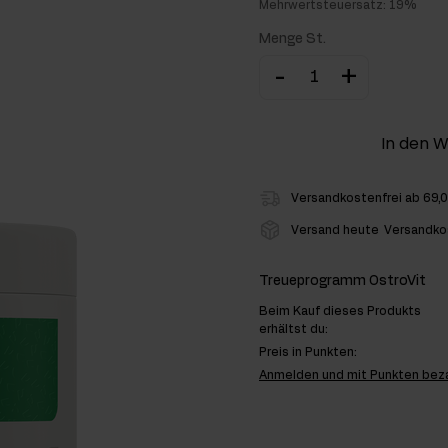
Mehrwertsteuersatz: 19%
hlenhydrate
Menge St.
-
+
rmon-Booster
ner
In den 
Versandkostenfrei ab 69,
Versand heute
Versandko
Treueprogramm OstroVit
Beim Kauf dieses Produkts
erhältst du:
Preis in Punkten:
Anmelden und mit Punkten bez