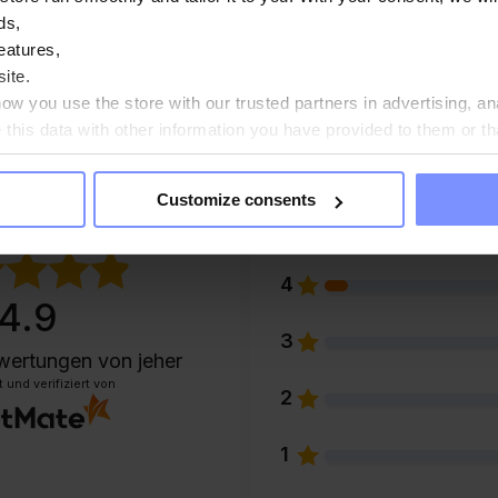
ds,
eatures,
ite.
w you use the store with our trusted partners in advertising, an
his data with other information you have provided to them or th
ou agree?
Customize consents
5
4
4.9
3
wertungen
von jeher
und verifiziert von
2
1