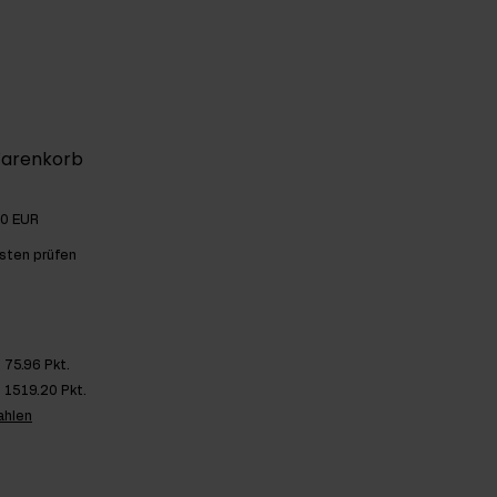
Warenkorb
00 EUR
sten prüfen
75.96 Pkt.
1519.20 Pkt.
ahlen