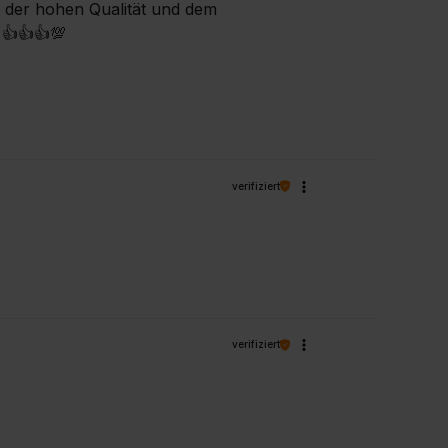
 der hohen Qualität und dem
️👍️👍️💯
verifiziert
verifiziert