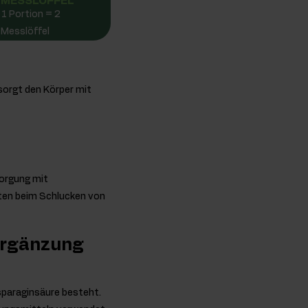
MESSLÖFFEL
1 Portion = 2
Messlöffel
sorgt den Körper mit
sorgung mit
iten beim Schlucken von
 Ergänzung
sparaginsäure besteht.