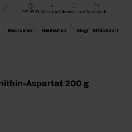
DE
/
EUR
Mein Konto
Meine Liste
Warenkorb
Bestseller
Neuheiten
Blog
EthicSport
te
g
duktempfehlung
Produktempfehlung
nithin-Aspartat 200 g