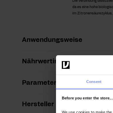
Die Verbindung dissozii
da es eine hohe biologis
im Zitronensäurezyklus,
Anwendungsweise
Nährwertinformationen
Consent
Parameter
Before you enter the store...
Hersteller
We use cookies to make the st