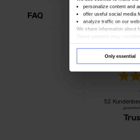
personalize content and a
offer useful social media f
FAQ
analyze traffic on our webs
We share information about ho
These partners may combine t
you use their services. Do y
Only essential
52
Kundenbe
gesammelt 