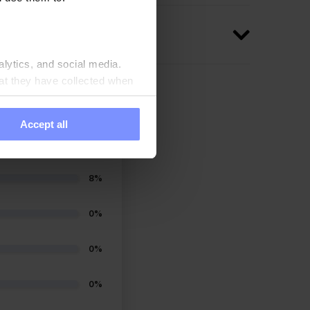
alytics, and social media.
at they have collected when
Accept all
92%
8%
0%
0%
0%