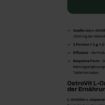
Quelle von L-Orni
1000 mg der Verbind
1 Portion = 1 g = 2
Effizienz
- die Prod
Bequeme Form
- d
Nahrungsergänzungsm
Tabletten haben.
OstroVit L-O
der Ernähru
L-Ornithin-L-Asparta