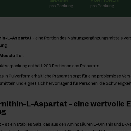
GRAMM
PORTIONEN
pro Packung
pro Packung
thin-L-Aspartat
- eine Portion des Nahrungsergänzungsmittels ver
ung.
 Messlöffel.
uktverpackung enthält 200 Portionen des Präparats.
as in Pulverform erhältliche Präparat sorgt für eine problemlose Ver
itteln und eignet sich hervorragend für Personen, die Schwierigke
rnithin-L-Aspartat - eine wertvolle
ng
t
- st ein stabiles Salz, das aus den Aminosäuren L-Ornithin und L-A