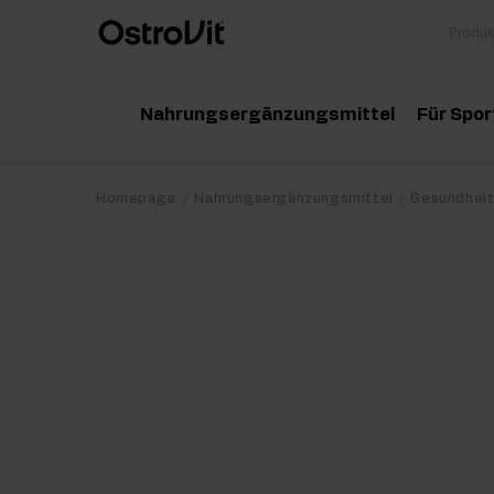
Nahrungsergänzungsmittel
Für Spor
Adaptogene
Zu
Homepage
Nahrungsergänzungsmittel
Gesundhei
Vitamine
Am
Mineralstoffe
Kr
Gesunde Fette
Pr
Detox
Pr
Diät und Gewichtsverlust
Po
Gelenke und Knochen
Ma