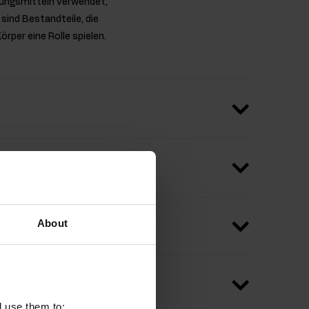
nzungsmitteln verwendet,
sind Bestandteile, die
per eine Rolle spielen.
About
l use them to: