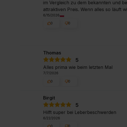
im Vergleich zu dem bekannten und be
attraktiven Preis. Wenn alles so läuft w
6/15/2026
0
0
Thomas
5
Alles prima wie beim letzten Mal
7/7/2026
0
0
Birgit
5
Hilft super bei Leberbeschwerden
6/22/2026
0
0