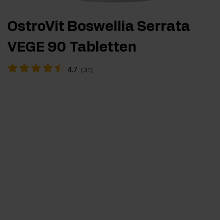
OstroVit Boswellia Serrata
VEGE 90 Tabletten
4.7
(
31
)