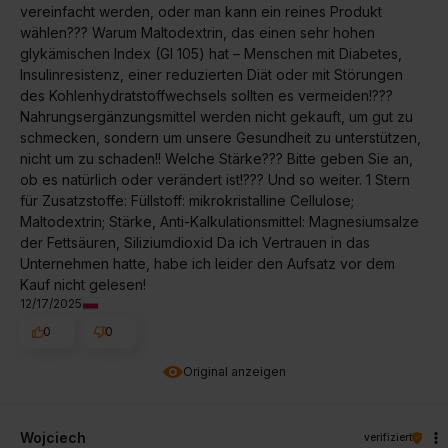
vereinfacht werden, oder man kann ein reines Produkt
wählen??? Warum Maltodextrin, das einen sehr hohen
glykämischen Index (GI 105) hat – Menschen mit Diabetes,
Insulinresistenz, einer reduzierten Diät oder mit Störungen
des Kohlenhydratstoffwechsels sollten es vermeiden!???
Nahrungsergänzungsmittel werden nicht gekauft, um gut zu
schmecken, sondern um unsere Gesundheit zu unterstützen,
nicht um zu schaden!! Welche Stärke??? Bitte geben Sie an,
ob es natürlich oder verändert ist!??? Und so weiter. 1 Stern
für Zusatzstoffe: Füllstoff: mikrokristalline Cellulose;
Maltodextrin; Stärke, Anti-Kalkulationsmittel: Magnesiumsalze
der Fettsäuren, Siliziumdioxid Da ich Vertrauen in das
Unternehmen hatte, habe ich leider den Aufsatz vor dem
Kauf nicht gelesen!
12/17/2025
0
0
Original anzeigen
Wojciech
verifiziert