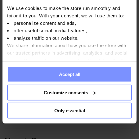
OstroVit Boswellia Serrata VEGE - Mikrobiologische
We use cookies to make the store run smoothly and
analyse 22.08.2025
tailor it to you. With your consent, we will use them to:
OstroVit Boswellia Serrata VEGE - Bestimmung des
personalize content and ads,
schwermetallgehalts 21.08.2025
offer useful social media features,
analyze traffic on our website.
We share information about how you use the store with
our trusted partners in advertising, analytics, and social
media. These partners may combine this data with other
Anwendungsweise
information you have provided to them or that they have
Accept all
collected when you use their services. Do you agree?
Nährwertinformationen
Customize consents
Only essential
Parameter