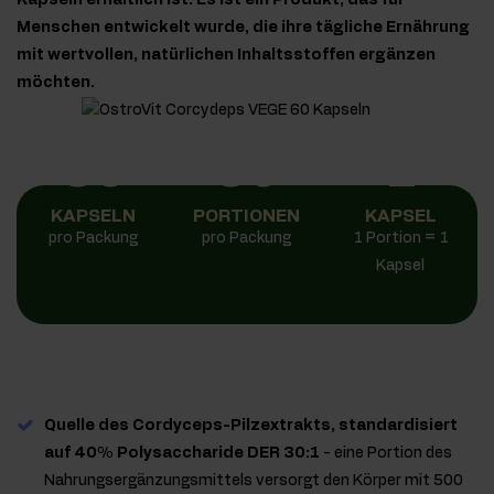
Kapseln erhältlich ist. Es ist ein Produkt, das für
Menschen entwickelt wurde, die ihre tägliche Ernährung
mit wertvollen, natürlichen Inhaltsstoffen ergänzen
möchten.
60
60
1
KAPSELN
PORTIONEN
KAPSEL
pro Packung
pro Packung
1 Portion = 1
Kapsel
Quelle des Cordyceps-Pilzextrakts, standardisiert
auf 40% Polysaccharide DER 30:1
- eine Portion des
Nahrungsergänzungsmittels versorgt den Körper mit 500