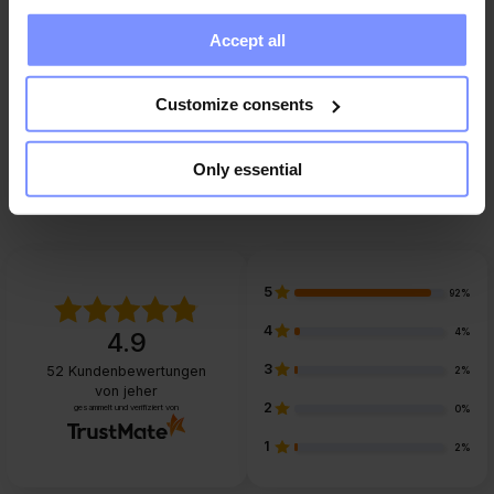
information you have provided to them or that they have
Accept all
collected when you use their services. Do you agree?
Hersteller
Customize consents
FAQ
Only essential
5
92%
4
4%
4.9
3
52
Kundenbewertungen
2%
von jeher
2
gesammelt und verifiziert von
0%
1
2%