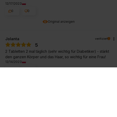
12/17/2023
0
0
Original anzeigen
Jolanta
verifiziert
5
2 Tabletten 2 mal täglich (sehr wichtig für Diabetiker) - stärkt
den ganzen Körper und das Haar, so wichtig für eine Frau!
12/14/2023
0
0
Original anzeigen
Monika
verifiziert
5
Ich empfehle Cordyceps älteren Menschen, es hebt deutlich
ihre Stimmung, und bei Männern ist es sogar Libido