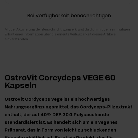
Bei Verfügbarkeit benachrichtigen
Mit der Aktivierung der Benachrichtigung erklärst du dich mit dem einmaligen
Erhalt einer Information über die erneute Verfügbarkeit dieses Artikels
einverstanden.
OstroVit Corcydeps VEGE 60
Kapseln
OstroVit Cordyceps Vege ist ein hochwertiges
Nahrungsergänzungsmittel, das Cordyceps-Pilzextrakt
enthält, der auf 40% DER 30:1 Polysaccharide
standardisiert ist. Es handelt sich um ein veganes
Präparat, das in Form von leicht zu schluckenden