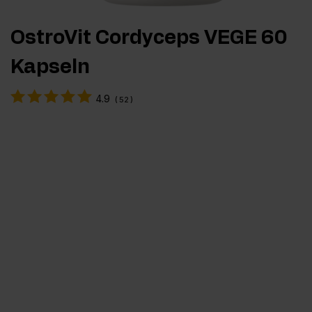
OstroVit Cordyceps VEGE 60
Kapseln
4.9
(
52
)