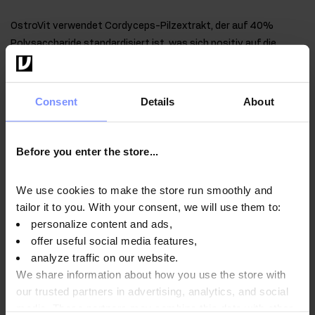
OstroVit verwendet Cordyceps-Pilzextrakt, der auf 40%
Polysaccharide standardisiert ist, was sich positiv auf die
Qualität des Nahrungsergänzungsmittels auswirkt und für
einen hohen Gehalt an wertvollen Inhaltsstoffen in jeder
Portion des Produkts sorgt.
Consent
Details
About
Before you enter the store...
Anwendungsweise
We use cookies to make the store run smoothly and
tailor it to you. With your consent, we will use them to:
personalize content and ads,
Nährwertinformationen
offer useful social media features,
analyze traffic on our website.
We share information about how you use the store with
Parameter
our trusted partners in advertising, analytics, and social
media. These partners may combine this data with other