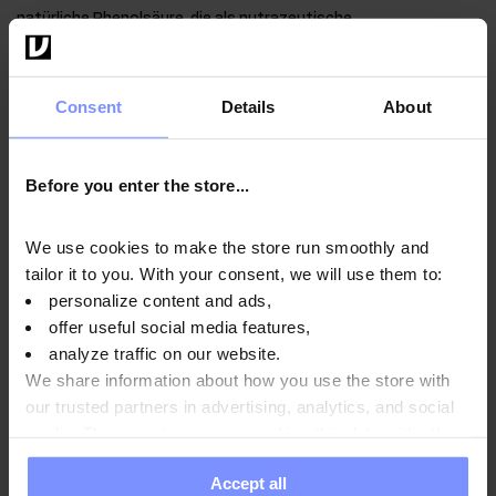
natürliche Phenolsäure, die als nutrazeutische
Lebensmittelzutat verwendet wird.
Consent
Details
About
Anwendungsweise
Before you enter the store...
We use cookies to make the store run smoothly and
Nährwertinformationen
tailor it to you. With your consent, we will use them to:
personalize content and ads,
offer useful social media features,
Parameter
analyze traffic on our website.
We share information about how you use the store with
our trusted partners in advertising, analytics, and social
media. These partners may combine this data with other
Hersteller
information you have provided to them or that they have
Accept all
collected when you use their services. Do you agree?