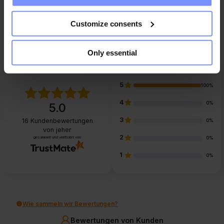
FAQ
Customize consents
Only essential
5
100%
4
0%
5.0
3
16
Kundenbewertungen
0%
von jeher
2
gesammelt und verifiziert von
0%
1
0%
Wie sammeln wir Bewertungen?
Bewertungen von Kunden