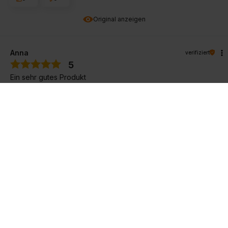
Original anzeigen
Anna
verifiziert
5
Ein sehr gutes Produkt
6/8/2022
0
0
Original anzeigen
Ingūna
verifiziert
5
Kundenbewertung des Produkts:
Ausgezeichnet
8/12/2025
0
0