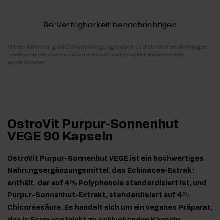
Bei Verfügbarkeit benachrichtigen
Mit der Aktivierung der Benachrichtigung erklärst du dich mit dem einmaligen
Erhalt einer Information über die erneute Verfügbarkeit dieses Artikels
einverstanden.
OstroVit Purpur-Sonnenhut
VEGE 90 Kapseln
OstroVit Purpur-Sonnenhut VEGE ist ein hochwertiges
Nahrungsergänzungsmittel, das Echinacea-Extrakt
enthält, der auf 4% Polyphenole standardisiert ist, und
Purpur-Sonnenhut-Extrakt, standardisiert auf 4%
Chicoréesäure. Es handelt sich um ein veganes Präparat,