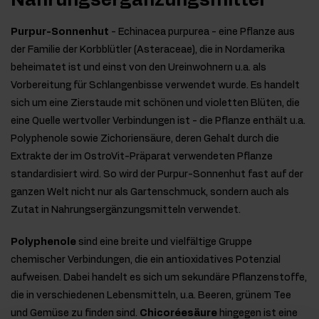
Nahrungsergänzungsmittel
Purpur-Sonnenhut
- Echinacea purpurea - eine Pflanze aus
der Familie der Korbblütler (Asteraceae), die in Nordamerika
beheimatet ist und einst von den Ureinwohnern u.a. als
Vorbereitung für Schlangenbisse verwendet wurde. Es handelt
sich um eine Zierstaude mit schönen und violetten Blüten, die
eine Quelle wertvoller Verbindungen ist - die Pflanze enthält u.a.
Polyphenole sowie Zichoriensäure, deren Gehalt durch die
Extrakte der im OstroVit-Präparat verwendeten Pflanze
standardisiert wird. So wird der Purpur-Sonnenhut fast auf der
ganzen Welt nicht nur als Gartenschmuck, sondern auch als
Zutat in Nahrungsergänzungsmitteln verwendet.
Polyphenole
sind eine breite und vielfältige Gruppe
chemischer Verbindungen, die ein antioxidatives Potenzial
aufweisen. Dabei handelt es sich um sekundäre Pflanzenstoffe,
die in verschiedenen Lebensmitteln, u.a. Beeren, grünem Tee
und Gemüse zu finden sind.
Chicoréesäure
hingegen ist eine